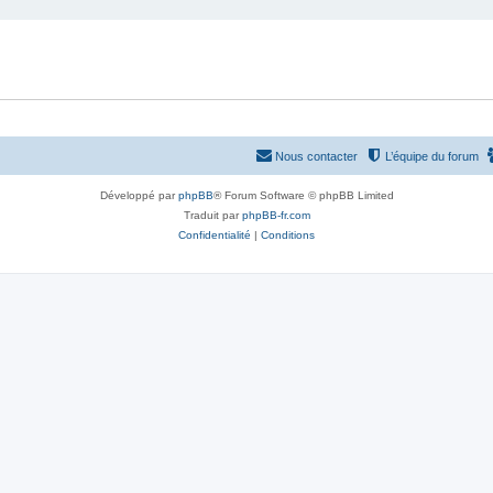
Nous contacter
L’équipe du forum
Développé par
phpBB
® Forum Software © phpBB Limited
Traduit par
phpBB-fr.com
Confidentialité
|
Conditions