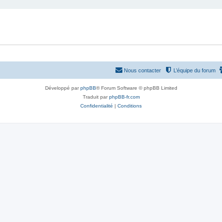
Nous contacter
L’équipe du forum
Développé par
phpBB
® Forum Software © phpBB Limited
Traduit par
phpBB-fr.com
Confidentialité
|
Conditions