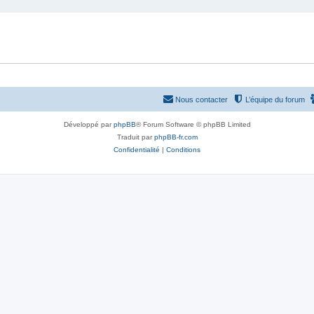
Nous contacter
L’équipe du forum
Développé par
phpBB
® Forum Software © phpBB Limited
Traduit par
phpBB-fr.com
Confidentialité
|
Conditions