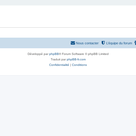
Nous contacter
L’équipe du forum
Développé par
phpBB
® Forum Software © phpBB Limited
Traduit par
phpBB-fr.com
Confidentialité
|
Conditions