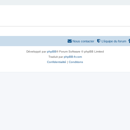
Nous contacter
L’équipe du forum
Développé par
phpBB
® Forum Software © phpBB Limited
Traduit par
phpBB-fr.com
Confidentialité
|
Conditions