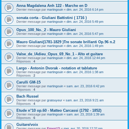
Anna Magdalena Anh 122 - Marche en D
Dernier message par
martingouin
«
dim. avr. 24, 2016 6:14 pm
sonata corta - Giuliani Battistini ( 1716 )
Dernier message par
martingouin
«
dim. avr. 24, 2016 5:49 pm
Opus_100_No._2 - Mauro Giuliani
Dernier message par
martingouin
«
dim. avr. 24, 2016 5:47 pm
Mauro Giuliani(1781-1829 )Tre sonate brillanti Op.96 n.2
Dernier message par
martingouin
«
dim. avr. 24, 2016 1:49 pm
Valse_de_lAdieu_Opus_69_No_1 - Alto et guitare
Dernier message par
martingouin
«
dim. avr. 24, 2016 12:44 pm
Réponses :
4
Largo - Antonin Dvorak - notation et tablature
Dernier message par
martingouin
«
dim. avr. 24, 2016 1:38 am
Réponses :
2
Carulli GM-15
Dernier message par
martingouin
«
sam. avr. 23, 2016 6:42 pm
Réponses :
4
Bach Russel
Dernier message par
gratouyeur
«
sam. avr. 23, 2016 9:21 am
Réponses :
4
Etude n°10 op.60 - Matteo Carcassi (1792 - 1852)
Dernier message par
martingouin
«
sam. avr. 23, 2016 1:39 am
Réponses :
6
Guitare/voix
Dernier message par
Ernest'O
«
mer. avr. 20, 2016 12:32 pm