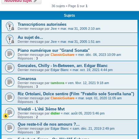
Nouveau sujet
36 sujets • Page
1
sur
1
Sujets
Transcriptions autorisées
Dernier message par
Jive
«
mar. mai 31, 2005 2:10 am
Au sujet de...
Dernier message par
Jive
«
mar. mai 31, 2005 1:51 am
Piano numérique sur "Grand Sonata"
Dernier message par
ClassicGuitare
«
mer. déc. 06, 2023 10:09 am
Réponses :
3
Gonzales, Chilly - In-Between, arr. Edgar Blanc
Dernier message par
Edgar Blanc
«
mar. oct. 19, 2021 4:44 pm
Cimarosa
Dernier message par
tambora
«
ven. févr. 12, 2021 9:18 am
Réponses :
3
Riz Ortolani, Dolce sentire (Film "Fratello sole Sorella luna")
Dernier message par
ClassicGuitare
«
mar. sept. 01, 2020 11:05 am
Réponses :
5
Vivaldi - L'été 3ième Mvt
Dernier message par
didier
«
mer. août 05, 2020 5:46 pm
Réponses :
2
Que reste-t-il de nos amours ?...
Dernier message par
Edgar Blanc
«
sam. déc. 21, 2019 2:49 pm
Réponses :
10