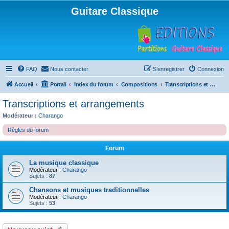
Guitare Classique
FAQ
Nous contacter
S’enregistrer
Connexion
Accueil
Portail
Index du forum
Compositions
Transcriptions et arrangements
Transcriptions et arrangements
Modérateur :
Charango
Règles du forum
Forum
La musique classique
Modérateur :
Charango
Sujets :
87
Chansons et musiques traditionnelles
Modérateur :
Charango
Sujets :
53