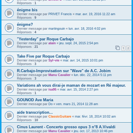
Réponses :
1
énigme bis
Dernier message par
PRIVET Francis
«
mar. avr. 19, 2016 11:22 am
Réponses :
9
énigme?
Dernier message par
martingouin
«
lun. avr. 18, 2016 4:02 pm
Réponses :
4
"Yesterday" par Roque Carbajo
Dernier message par
alain
«
jeu. sept. 24, 2015 2:54 pm
Réponses :
21
1
2
Take Five par Roque Carbajo
Dernier message par
Syl~vie
«
mar. avr. 14, 2015 10:01 pm
Réponses :
3
R.Carbajo-Improvisation sur "Wave" de A.C. Jobim
Dernier message par
Manu Cavalier
«
lun. déc. 22, 2014 5:11 pm
Réponses :
3
Variations ah vous dirai-je maman de mozart en Ré majeur.
Dernier message par
isa95
«
mar. avr. 15, 2014 2:27 pm
Réponses :
1
GOUNOD Ave Maria
Dernier message par
Do
«
ven. mars 21, 2014 11:28 am
aide transcription...
Dernier message par
ClassicGuitare
«
mar. févr. 18, 2014 10:02 am
Réponses :
10
Cinus Laurent - Concerto grosso opus 3 n°8 A.Vivaldi
Dernier message par
Manu Cavalier
«
jeu. oct. 17, 2013 10:46 pm