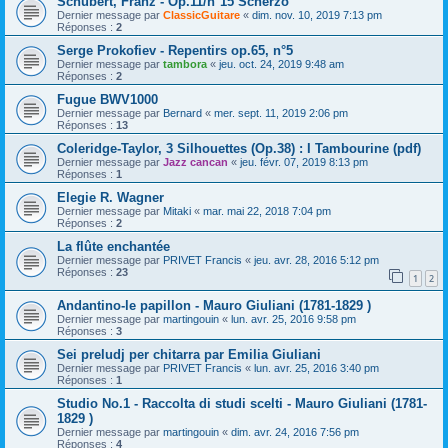
Schubert, Franz - Op.11/n°15 Scherzo
Dernier message par
ClassicGuitare
«
dim. nov. 10, 2019 7:13 pm
Réponses :
2
Serge Prokofiev - Repentirs op.65, n°5
Dernier message par
tambora
«
jeu. oct. 24, 2019 9:48 am
Réponses :
2
Fugue BWV1000
Dernier message par
Bernard
«
mer. sept. 11, 2019 2:06 pm
Réponses :
13
Coleridge-Taylor, 3 Silhouettes (Op.38) : I Tambourine (pdf)
Dernier message par
Jazz cancan
«
jeu. févr. 07, 2019 8:13 pm
Réponses :
1
Elegie R. Wagner
Dernier message par
Mitaki
«
mar. mai 22, 2018 7:04 pm
Réponses :
2
La flûte enchantée
Dernier message par
PRIVET Francis
«
jeu. avr. 28, 2016 5:12 pm
Réponses :
23
1
2
Andantino-le papillon - Mauro Giuliani (1781-1829 )
Dernier message par
martingouin
«
lun. avr. 25, 2016 9:58 pm
Réponses :
3
Sei preludj per chitarra par Emilia Giuliani
Dernier message par
PRIVET Francis
«
lun. avr. 25, 2016 3:40 pm
Réponses :
1
Studio No.1 - Raccolta di studi scelti - Mauro Giuliani (1781-
1829 )
Dernier message par
martingouin
«
dim. avr. 24, 2016 7:56 pm
Réponses :
4