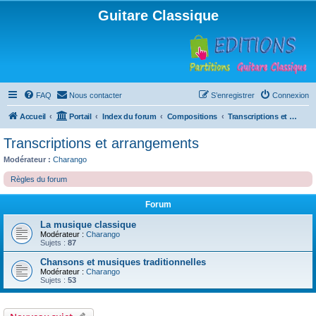
Guitare Classique
FAQ
Nous contacter
S’enregistrer
Connexion
Accueil
Portail
Index du forum
Compositions
Transcriptions et arrangements
Transcriptions et arrangements
Modérateur :
Charango
Règles du forum
Forum
La musique classique
Modérateur :
Charango
Sujets :
87
Chansons et musiques traditionnelles
Modérateur :
Charango
Sujets :
53