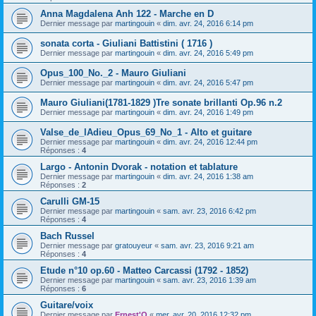
Anna Magdalena Anh 122 - Marche en D
Dernier message par
martingouin
«
dim. avr. 24, 2016 6:14 pm
sonata corta - Giuliani Battistini ( 1716 )
Dernier message par
martingouin
«
dim. avr. 24, 2016 5:49 pm
Opus_100_No._2 - Mauro Giuliani
Dernier message par
martingouin
«
dim. avr. 24, 2016 5:47 pm
Mauro Giuliani(1781-1829 )Tre sonate brillanti Op.96 n.2
Dernier message par
martingouin
«
dim. avr. 24, 2016 1:49 pm
Valse_de_lAdieu_Opus_69_No_1 - Alto et guitare
Dernier message par
martingouin
«
dim. avr. 24, 2016 12:44 pm
Réponses :
4
Largo - Antonin Dvorak - notation et tablature
Dernier message par
martingouin
«
dim. avr. 24, 2016 1:38 am
Réponses :
2
Carulli GM-15
Dernier message par
martingouin
«
sam. avr. 23, 2016 6:42 pm
Réponses :
4
Bach Russel
Dernier message par
gratouyeur
«
sam. avr. 23, 2016 9:21 am
Réponses :
4
Etude n°10 op.60 - Matteo Carcassi (1792 - 1852)
Dernier message par
martingouin
«
sam. avr. 23, 2016 1:39 am
Réponses :
6
Guitare/voix
Dernier message par
Ernest'O
«
mer. avr. 20, 2016 12:32 pm