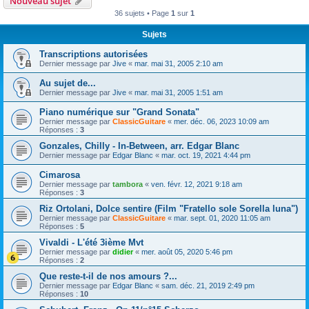
Nouveau sujet
36 sujets • Page
1
sur
1
Sujets
Transcriptions autorisées
Dernier message par
Jive
«
mar. mai 31, 2005 2:10 am
Au sujet de...
Dernier message par
Jive
«
mar. mai 31, 2005 1:51 am
Piano numérique sur "Grand Sonata"
Dernier message par
ClassicGuitare
«
mer. déc. 06, 2023 10:09 am
Réponses :
3
Gonzales, Chilly - In-Between, arr. Edgar Blanc
Dernier message par
Edgar Blanc
«
mar. oct. 19, 2021 4:44 pm
Cimarosa
Dernier message par
tambora
«
ven. févr. 12, 2021 9:18 am
Réponses :
3
Riz Ortolani, Dolce sentire (Film "Fratello sole Sorella luna")
Dernier message par
ClassicGuitare
«
mar. sept. 01, 2020 11:05 am
Réponses :
5
Vivaldi - L'été 3ième Mvt
Dernier message par
didier
«
mer. août 05, 2020 5:46 pm
Réponses :
2
Que reste-t-il de nos amours ?...
Dernier message par
Edgar Blanc
«
sam. déc. 21, 2019 2:49 pm
Réponses :
10