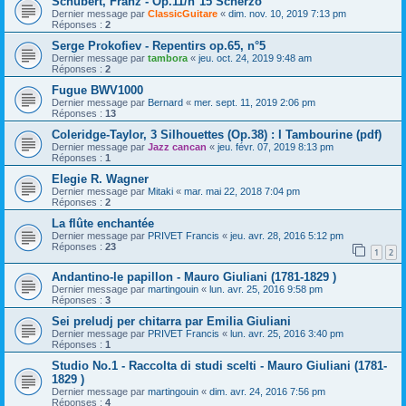
Schubert, Franz - Op.11/n°15 Scherzo
Dernier message par
ClassicGuitare
«
dim. nov. 10, 2019 7:13 pm
Réponses :
2
Serge Prokofiev - Repentirs op.65, n°5
Dernier message par
tambora
«
jeu. oct. 24, 2019 9:48 am
Réponses :
2
Fugue BWV1000
Dernier message par
Bernard
«
mer. sept. 11, 2019 2:06 pm
Réponses :
13
Coleridge-Taylor, 3 Silhouettes (Op.38) : I Tambourine (pdf)
Dernier message par
Jazz cancan
«
jeu. févr. 07, 2019 8:13 pm
Réponses :
1
Elegie R. Wagner
Dernier message par
Mitaki
«
mar. mai 22, 2018 7:04 pm
Réponses :
2
La flûte enchantée
Dernier message par
PRIVET Francis
«
jeu. avr. 28, 2016 5:12 pm
Réponses :
23
1
2
Andantino-le papillon - Mauro Giuliani (1781-1829 )
Dernier message par
martingouin
«
lun. avr. 25, 2016 9:58 pm
Réponses :
3
Sei preludj per chitarra par Emilia Giuliani
Dernier message par
PRIVET Francis
«
lun. avr. 25, 2016 3:40 pm
Réponses :
1
Studio No.1 - Raccolta di studi scelti - Mauro Giuliani (1781-
1829 )
Dernier message par
martingouin
«
dim. avr. 24, 2016 7:56 pm
Réponses :
4