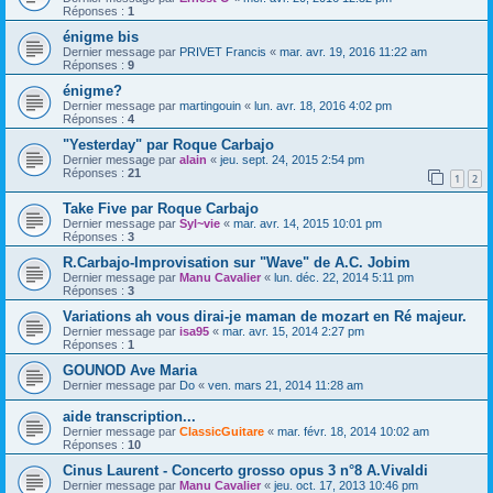
Réponses :
1
énigme bis
Dernier message par
PRIVET Francis
«
mar. avr. 19, 2016 11:22 am
Réponses :
9
énigme?
Dernier message par
martingouin
«
lun. avr. 18, 2016 4:02 pm
Réponses :
4
"Yesterday" par Roque Carbajo
Dernier message par
alain
«
jeu. sept. 24, 2015 2:54 pm
Réponses :
21
1
2
Take Five par Roque Carbajo
Dernier message par
Syl~vie
«
mar. avr. 14, 2015 10:01 pm
Réponses :
3
R.Carbajo-Improvisation sur "Wave" de A.C. Jobim
Dernier message par
Manu Cavalier
«
lun. déc. 22, 2014 5:11 pm
Réponses :
3
Variations ah vous dirai-je maman de mozart en Ré majeur.
Dernier message par
isa95
«
mar. avr. 15, 2014 2:27 pm
Réponses :
1
GOUNOD Ave Maria
Dernier message par
Do
«
ven. mars 21, 2014 11:28 am
aide transcription...
Dernier message par
ClassicGuitare
«
mar. févr. 18, 2014 10:02 am
Réponses :
10
Cinus Laurent - Concerto grosso opus 3 n°8 A.Vivaldi
Dernier message par
Manu Cavalier
«
jeu. oct. 17, 2013 10:46 pm