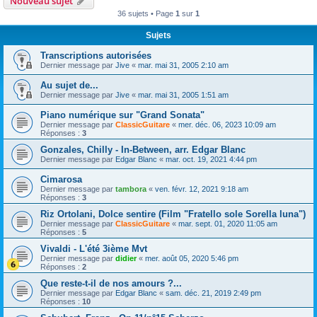
Nouveau sujet
36 sujets • Page
1
sur
1
Sujets
Transcriptions autorisées
Dernier message par
Jive
«
mar. mai 31, 2005 2:10 am
Au sujet de...
Dernier message par
Jive
«
mar. mai 31, 2005 1:51 am
Piano numérique sur "Grand Sonata"
Dernier message par
ClassicGuitare
«
mer. déc. 06, 2023 10:09 am
Réponses :
3
Gonzales, Chilly - In-Between, arr. Edgar Blanc
Dernier message par
Edgar Blanc
«
mar. oct. 19, 2021 4:44 pm
Cimarosa
Dernier message par
tambora
«
ven. févr. 12, 2021 9:18 am
Réponses :
3
Riz Ortolani, Dolce sentire (Film "Fratello sole Sorella luna")
Dernier message par
ClassicGuitare
«
mar. sept. 01, 2020 11:05 am
Réponses :
5
Vivaldi - L'été 3ième Mvt
Dernier message par
didier
«
mer. août 05, 2020 5:46 pm
Réponses :
2
Que reste-t-il de nos amours ?...
Dernier message par
Edgar Blanc
«
sam. déc. 21, 2019 2:49 pm
Réponses :
10