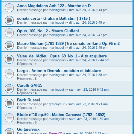
Anna Magdalena Anh 122 - Marche en D
Dernier message par
martingouin
«
dim. avr. 24, 2016 6:14 pm
sonata corta - Giuliani Battistini ( 1716 )
Dernier message par
martingouin
«
dim. avr. 24, 2016 5:49 pm
Opus_100_No._2 - Mauro Giuliani
Dernier message par
martingouin
«
dim. avr. 24, 2016 5:47 pm
Mauro Giuliani(1781-1829 )Tre sonate brillanti Op.96 n.2
Dernier message par
martingouin
«
dim. avr. 24, 2016 1:49 pm
Valse_de_lAdieu_Opus_69_No_1 - Alto et guitare
Dernier message par
martingouin
«
dim. avr. 24, 2016 12:44 pm
Réponses :
4
Largo - Antonin Dvorak - notation et tablature
Dernier message par
martingouin
«
dim. avr. 24, 2016 1:38 am
Réponses :
2
Carulli GM-15
Dernier message par
martingouin
«
sam. avr. 23, 2016 6:42 pm
Réponses :
4
Bach Russel
Dernier message par
gratouyeur
«
sam. avr. 23, 2016 9:21 am
Réponses :
4
Etude n°10 op.60 - Matteo Carcassi (1792 - 1852)
Dernier message par
martingouin
«
sam. avr. 23, 2016 1:39 am
Réponses :
6
Guitare/voix
Dernier message par
Ernest'O
«
mer. avr. 20, 2016 12:32 pm