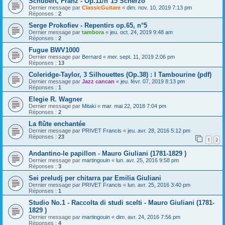
Schubert, Franz - Op.11/n°15 Scherzo
Dernier message par
ClassicGuitare
«
dim. nov. 10, 2019 7:13 pm
Réponses :
2
Serge Prokofiev - Repentirs op.65, n°5
Dernier message par
tambora
«
jeu. oct. 24, 2019 9:48 am
Réponses :
2
Fugue BWV1000
Dernier message par
Bernard
«
mer. sept. 11, 2019 2:06 pm
Réponses :
13
Coleridge-Taylor, 3 Silhouettes (Op.38) : I Tambourine (pdf)
Dernier message par
Jazz cancan
«
jeu. févr. 07, 2019 8:13 pm
Réponses :
1
Elegie R. Wagner
Dernier message par
Mitaki
«
mar. mai 22, 2018 7:04 pm
Réponses :
2
La flûte enchantée
Dernier message par
PRIVET Francis
«
jeu. avr. 28, 2016 5:12 pm
Réponses :
23
1
2
Andantino-le papillon - Mauro Giuliani (1781-1829 )
Dernier message par
martingouin
«
lun. avr. 25, 2016 9:58 pm
Réponses :
3
Sei preludj per chitarra par Emilia Giuliani
Dernier message par
PRIVET Francis
«
lun. avr. 25, 2016 3:40 pm
Réponses :
1
Studio No.1 - Raccolta di studi scelti - Mauro Giuliani (1781-
1829 )
Dernier message par
martingouin
«
dim. avr. 24, 2016 7:56 pm
Réponses :
4