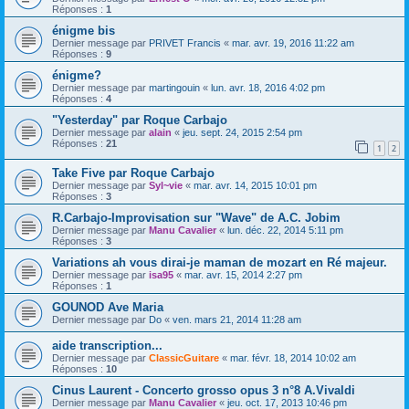
Réponses :
1
énigme bis
Dernier message par
PRIVET Francis
«
mar. avr. 19, 2016 11:22 am
Réponses :
9
énigme?
Dernier message par
martingouin
«
lun. avr. 18, 2016 4:02 pm
Réponses :
4
"Yesterday" par Roque Carbajo
Dernier message par
alain
«
jeu. sept. 24, 2015 2:54 pm
Réponses :
21
1
2
Take Five par Roque Carbajo
Dernier message par
Syl~vie
«
mar. avr. 14, 2015 10:01 pm
Réponses :
3
R.Carbajo-Improvisation sur "Wave" de A.C. Jobim
Dernier message par
Manu Cavalier
«
lun. déc. 22, 2014 5:11 pm
Réponses :
3
Variations ah vous dirai-je maman de mozart en Ré majeur.
Dernier message par
isa95
«
mar. avr. 15, 2014 2:27 pm
Réponses :
1
GOUNOD Ave Maria
Dernier message par
Do
«
ven. mars 21, 2014 11:28 am
aide transcription...
Dernier message par
ClassicGuitare
«
mar. févr. 18, 2014 10:02 am
Réponses :
10
Cinus Laurent - Concerto grosso opus 3 n°8 A.Vivaldi
Dernier message par
Manu Cavalier
«
jeu. oct. 17, 2013 10:46 pm