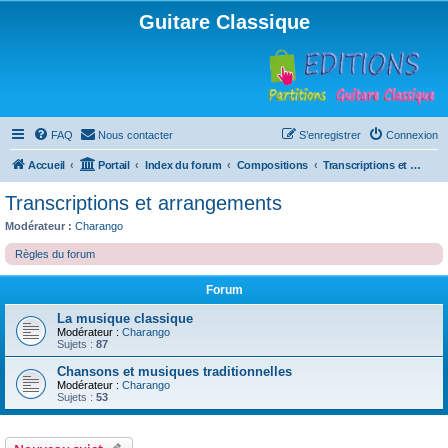
Guitare Classique
FAQ
Nous contacter
S’enregistrer
Connexion
Accueil
Portail
Index du forum
Compositions
Transcriptions et arrangements
Transcriptions et arrangements
Modérateur :
Charango
Règles du forum
Forum
La musique classique
Modérateur :
Charango
Sujets :
87
Chansons et musiques traditionnelles
Modérateur :
Charango
Sujets :
53