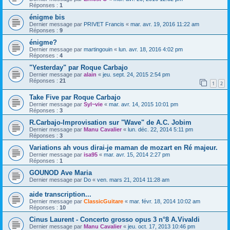
Réponses :
1
énigme bis
Dernier message par
PRIVET Francis
«
mar. avr. 19, 2016 11:22 am
Réponses :
9
énigme?
Dernier message par
martingouin
«
lun. avr. 18, 2016 4:02 pm
Réponses :
4
"Yesterday" par Roque Carbajo
Dernier message par
alain
«
jeu. sept. 24, 2015 2:54 pm
Réponses :
21
1
2
Take Five par Roque Carbajo
Dernier message par
Syl~vie
«
mar. avr. 14, 2015 10:01 pm
Réponses :
3
R.Carbajo-Improvisation sur "Wave" de A.C. Jobim
Dernier message par
Manu Cavalier
«
lun. déc. 22, 2014 5:11 pm
Réponses :
3
Variations ah vous dirai-je maman de mozart en Ré majeur.
Dernier message par
isa95
«
mar. avr. 15, 2014 2:27 pm
Réponses :
1
GOUNOD Ave Maria
Dernier message par
Do
«
ven. mars 21, 2014 11:28 am
aide transcription...
Dernier message par
ClassicGuitare
«
mar. févr. 18, 2014 10:02 am
Réponses :
10
Cinus Laurent - Concerto grosso opus 3 n°8 A.Vivaldi
Dernier message par
Manu Cavalier
«
jeu. oct. 17, 2013 10:46 pm