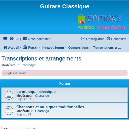
Guitare Classique
FAQ
Nous contacter
S’enregistrer
Connexion
Accueil
Portail
Index du forum
Compositions
Transcriptions et arrangements
Transcriptions et arrangements
Modérateur :
Charango
Règles du forum
Forum
La musique classique
Modérateur :
Charango
Sujets :
87
Chansons et musiques traditionnelles
Modérateur :
Charango
Sujets :
53