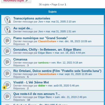
Nouveau sujet
36 sujets • Page
1
sur
1
Sujets
Transcriptions autorisées
Dernier message par
Jive
«
mar. mai 31, 2005 2:10 am
Au sujet de...
Dernier message par
Jive
«
mar. mai 31, 2005 1:51 am
Piano numérique sur "Grand Sonata"
Dernier message par
ClassicGuitare
«
mer. déc. 06, 2023 10:09 am
Réponses :
3
Gonzales, Chilly - In-Between, arr. Edgar Blanc
Dernier message par
Edgar Blanc
«
mar. oct. 19, 2021 4:44 pm
Cimarosa
Dernier message par
tambora
«
ven. févr. 12, 2021 9:18 am
Réponses :
3
Riz Ortolani, Dolce sentire (Film "Fratello sole Sorella luna")
Dernier message par
ClassicGuitare
«
mar. sept. 01, 2020 11:05 am
Réponses :
5
Vivaldi - L'été 3ième Mvt
Dernier message par
didier
«
mer. août 05, 2020 5:46 pm
Réponses :
2
Que reste-t-il de nos amours ?...
Dernier message par
Edgar Blanc
«
sam. déc. 21, 2019 2:49 pm
Réponses :
10