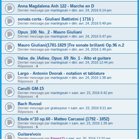
Anna Magdalena Anh 122 - Marche en D
Dernier message par
martingouin
«
dim. avr. 24, 2016 6:14 pm
sonata corta - Giuliani Battistini ( 1716 )
Dernier message par
martingouin
«
dim. avr. 24, 2016 5:49 pm
Opus_100_No._2 - Mauro Giuliani
Dernier message par
martingouin
«
dim. avr. 24, 2016 5:47 pm
Mauro Giuliani(1781-1829 )Tre sonate brillanti Op.96 n.2
Dernier message par
martingouin
«
dim. avr. 24, 2016 1:49 pm
Valse_de_lAdieu_Opus_69_No_1 - Alto et guitare
Dernier message par
martingouin
«
dim. avr. 24, 2016 12:44 pm
Réponses :
4
Largo - Antonin Dvorak - notation et tablature
Dernier message par
martingouin
«
dim. avr. 24, 2016 1:38 am
Réponses :
2
Carulli GM-15
Dernier message par
martingouin
«
sam. avr. 23, 2016 6:42 pm
Réponses :
4
Bach Russel
Dernier message par
gratouyeur
«
sam. avr. 23, 2016 9:21 am
Réponses :
4
Etude n°10 op.60 - Matteo Carcassi (1792 - 1852)
Dernier message par
martingouin
«
sam. avr. 23, 2016 1:39 am
Réponses :
6
Guitare/voix
Dernier message par
Ernest'O
«
mer. avr. 20, 2016 12:32 pm