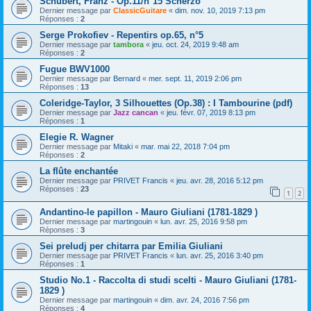
Schubert, Franz - Op.11/n°15 Scherzo
Dernier message par
ClassicGuitare
«
dim. nov. 10, 2019 7:13 pm
Réponses :
2
Serge Prokofiev - Repentirs op.65, n°5
Dernier message par
tambora
«
jeu. oct. 24, 2019 9:48 am
Réponses :
2
Fugue BWV1000
Dernier message par
Bernard
«
mer. sept. 11, 2019 2:06 pm
Réponses :
13
Coleridge-Taylor, 3 Silhouettes (Op.38) : I Tambourine (pdf)
Dernier message par
Jazz cancan
«
jeu. févr. 07, 2019 8:13 pm
Réponses :
1
Elegie R. Wagner
Dernier message par
Mitaki
«
mar. mai 22, 2018 7:04 pm
Réponses :
2
La flûte enchantée
Dernier message par
PRIVET Francis
«
jeu. avr. 28, 2016 5:12 pm
Réponses :
23
1
2
Andantino-le papillon - Mauro Giuliani (1781-1829 )
Dernier message par
martingouin
«
lun. avr. 25, 2016 9:58 pm
Réponses :
3
Sei preludj per chitarra par Emilia Giuliani
Dernier message par
PRIVET Francis
«
lun. avr. 25, 2016 3:40 pm
Réponses :
1
Studio No.1 - Raccolta di studi scelti - Mauro Giuliani (1781-
1829 )
Dernier message par
martingouin
«
dim. avr. 24, 2016 7:56 pm
Réponses :
4