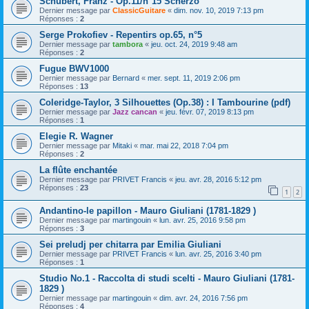
Schubert, Franz - Op.11/n°15 Scherzo
Dernier message par
ClassicGuitare
«
dim. nov. 10, 2019 7:13 pm
Réponses :
2
Serge Prokofiev - Repentirs op.65, n°5
Dernier message par
tambora
«
jeu. oct. 24, 2019 9:48 am
Réponses :
2
Fugue BWV1000
Dernier message par
Bernard
«
mer. sept. 11, 2019 2:06 pm
Réponses :
13
Coleridge-Taylor, 3 Silhouettes (Op.38) : I Tambourine (pdf)
Dernier message par
Jazz cancan
«
jeu. févr. 07, 2019 8:13 pm
Réponses :
1
Elegie R. Wagner
Dernier message par
Mitaki
«
mar. mai 22, 2018 7:04 pm
Réponses :
2
La flûte enchantée
Dernier message par
PRIVET Francis
«
jeu. avr. 28, 2016 5:12 pm
Réponses :
23
1
2
Andantino-le papillon - Mauro Giuliani (1781-1829 )
Dernier message par
martingouin
«
lun. avr. 25, 2016 9:58 pm
Réponses :
3
Sei preludj per chitarra par Emilia Giuliani
Dernier message par
PRIVET Francis
«
lun. avr. 25, 2016 3:40 pm
Réponses :
1
Studio No.1 - Raccolta di studi scelti - Mauro Giuliani (1781-
1829 )
Dernier message par
martingouin
«
dim. avr. 24, 2016 7:56 pm
Réponses :
4