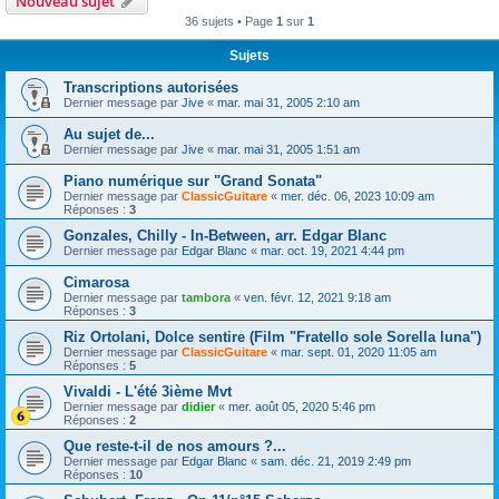
Nouveau sujet
36 sujets • Page
1
sur
1
Sujets
Transcriptions autorisées
Dernier message par
Jive
«
mar. mai 31, 2005 2:10 am
Au sujet de...
Dernier message par
Jive
«
mar. mai 31, 2005 1:51 am
Piano numérique sur "Grand Sonata"
Dernier message par
ClassicGuitare
«
mer. déc. 06, 2023 10:09 am
Réponses :
3
Gonzales, Chilly - In-Between, arr. Edgar Blanc
Dernier message par
Edgar Blanc
«
mar. oct. 19, 2021 4:44 pm
Cimarosa
Dernier message par
tambora
«
ven. févr. 12, 2021 9:18 am
Réponses :
3
Riz Ortolani, Dolce sentire (Film "Fratello sole Sorella luna")
Dernier message par
ClassicGuitare
«
mar. sept. 01, 2020 11:05 am
Réponses :
5
Vivaldi - L'été 3ième Mvt
Dernier message par
didier
«
mer. août 05, 2020 5:46 pm
Réponses :
2
Que reste-t-il de nos amours ?...
Dernier message par
Edgar Blanc
«
sam. déc. 21, 2019 2:49 pm
Réponses :
10