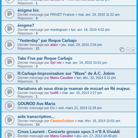
Réponses :
1
énigme bis
Dernier message par
PRIVET Francis
«
mar. avr. 19, 2016 11:22 am
Réponses :
9
énigme?
Dernier message par
martingouin
«
lun. avr. 18, 2016 4:02 pm
Réponses :
4
"Yesterday" par Roque Carbajo
Dernier message par
alain
«
jeu. sept. 24, 2015 2:54 pm
Réponses :
21
1
2
Take Five par Roque Carbajo
Dernier message par
Syl~vie
«
mar. avr. 14, 2015 10:01 pm
Réponses :
3
R.Carbajo-Improvisation sur "Wave" de A.C. Jobim
Dernier message par
Manu Cavalier
«
lun. déc. 22, 2014 5:11 pm
Réponses :
3
Variations ah vous dirai-je maman de mozart en Ré majeur.
Dernier message par
isa95
«
mar. avr. 15, 2014 2:27 pm
Réponses :
1
GOUNOD Ave Maria
Dernier message par
Do
«
ven. mars 21, 2014 11:28 am
aide transcription...
Dernier message par
ClassicGuitare
«
mar. févr. 18, 2014 10:02 am
Réponses :
10
Cinus Laurent - Concerto grosso opus 3 n°8 A.Vivaldi
Dernier message par
Manu Cavalier
«
jeu. oct. 17, 2013 10:46 pm