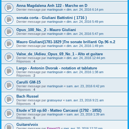
Anna Magdalena Anh 122 - Marche en D
Dernier message par
martingouin
«
dim. avr. 24, 2016 6:14 pm
sonata corta - Giuliani Battistini ( 1716 )
Dernier message par
martingouin
«
dim. avr. 24, 2016 5:49 pm
Opus_100_No._2 - Mauro Giuliani
Dernier message par
martingouin
«
dim. avr. 24, 2016 5:47 pm
Mauro Giuliani(1781-1829 )Tre sonate brillanti Op.96 n.2
Dernier message par
martingouin
«
dim. avr. 24, 2016 1:49 pm
Valse_de_lAdieu_Opus_69_No_1 - Alto et guitare
Dernier message par
martingouin
«
dim. avr. 24, 2016 12:44 pm
Réponses :
4
Largo - Antonin Dvorak - notation et tablature
Dernier message par
martingouin
«
dim. avr. 24, 2016 1:38 am
Réponses :
2
Carulli GM-15
Dernier message par
martingouin
«
sam. avr. 23, 2016 6:42 pm
Réponses :
4
Bach Russel
Dernier message par
gratouyeur
«
sam. avr. 23, 2016 9:21 am
Réponses :
4
Etude n°10 op.60 - Matteo Carcassi (1792 - 1852)
Dernier message par
martingouin
«
sam. avr. 23, 2016 1:39 am
Réponses :
6
Guitare/voix
Dernier message par
Ernest'O
«
mer. avr. 20, 2016 12:32 pm