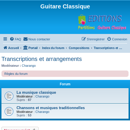
Guitare Classique
FAQ
Nous contacter
S’enregistrer
Connexion
Accueil
Portail
Index du forum
Compositions
Transcriptions et arrangements
Transcriptions et arrangements
Modérateur :
Charango
Règles du forum
Forum
La musique classique
Modérateur :
Charango
Sujets :
87
Chansons et musiques traditionnelles
Modérateur :
Charango
Sujets :
53