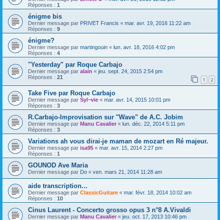
Réponses :
1
énigme bis
Dernier message par
PRIVET Francis
«
mar. avr. 19, 2016 11:22 am
Réponses :
9
énigme?
Dernier message par
martingouin
«
lun. avr. 18, 2016 4:02 pm
Réponses :
4
"Yesterday" par Roque Carbajo
Dernier message par
alain
«
jeu. sept. 24, 2015 2:54 pm
Réponses :
21
1
2
Take Five par Roque Carbajo
Dernier message par
Syl~vie
«
mar. avr. 14, 2015 10:01 pm
Réponses :
3
R.Carbajo-Improvisation sur "Wave" de A.C. Jobim
Dernier message par
Manu Cavalier
«
lun. déc. 22, 2014 5:11 pm
Réponses :
3
Variations ah vous dirai-je maman de mozart en Ré majeur.
Dernier message par
isa95
«
mar. avr. 15, 2014 2:27 pm
Réponses :
1
GOUNOD Ave Maria
Dernier message par
Do
«
ven. mars 21, 2014 11:28 am
aide transcription...
Dernier message par
ClassicGuitare
«
mar. févr. 18, 2014 10:02 am
Réponses :
10
Cinus Laurent - Concerto grosso opus 3 n°8 A.Vivaldi
Dernier message par
Manu Cavalier
«
jeu. oct. 17, 2013 10:46 pm