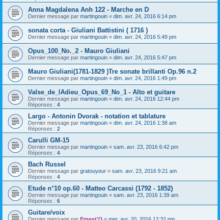
Anna Magdalena Anh 122 - Marche en D
Dernier message par
martingouin
«
dim. avr. 24, 2016 6:14 pm
sonata corta - Giuliani Battistini ( 1716 )
Dernier message par
martingouin
«
dim. avr. 24, 2016 5:49 pm
Opus_100_No._2 - Mauro Giuliani
Dernier message par
martingouin
«
dim. avr. 24, 2016 5:47 pm
Mauro Giuliani(1781-1829 )Tre sonate brillanti Op.96 n.2
Dernier message par
martingouin
«
dim. avr. 24, 2016 1:49 pm
Valse_de_lAdieu_Opus_69_No_1 - Alto et guitare
Dernier message par
martingouin
«
dim. avr. 24, 2016 12:44 pm
Réponses :
4
Largo - Antonin Dvorak - notation et tablature
Dernier message par
martingouin
«
dim. avr. 24, 2016 1:38 am
Réponses :
2
Carulli GM-15
Dernier message par
martingouin
«
sam. avr. 23, 2016 6:42 pm
Réponses :
4
Bach Russel
Dernier message par
gratouyeur
«
sam. avr. 23, 2016 9:21 am
Réponses :
4
Etude n°10 op.60 - Matteo Carcassi (1792 - 1852)
Dernier message par
martingouin
«
sam. avr. 23, 2016 1:39 am
Réponses :
6
Guitare/voix
Dernier message par
Ernest'O
«
mer. avr. 20, 2016 12:32 pm