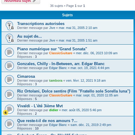
Nouveau sujet
36 sujets • Page
1
sur
1
Sujets
Transcriptions autorisées
Dernier message par
Jive
«
mar. mai 31, 2005 2:10 am
Au sujet de...
Dernier message par
Jive
«
mar. mai 31, 2005 1:51 am
Piano numérique sur "Grand Sonata"
Dernier message par
ClassicGuitare
«
mer. déc. 06, 2023 10:09 am
Réponses :
3
Gonzales, Chilly - In-Between, arr. Edgar Blanc
Dernier message par
Edgar Blanc
«
mar. oct. 19, 2021 4:44 pm
Cimarosa
Dernier message par
tambora
«
ven. févr. 12, 2021 9:18 am
Réponses :
3
Riz Ortolani, Dolce sentire (Film "Fratello sole Sorella luna")
Dernier message par
ClassicGuitare
«
mar. sept. 01, 2020 11:05 am
Réponses :
5
Vivaldi - L'été 3ième Mvt
Dernier message par
didier
«
mer. août 05, 2020 5:46 pm
Réponses :
2
Que reste-t-il de nos amours ?...
Dernier message par
Edgar Blanc
«
sam. déc. 21, 2019 2:49 pm
Réponses :
10