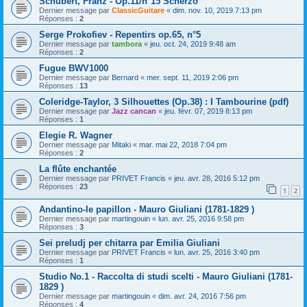
Schubert, Franz - Op.11/n°15 Scherzo
Dernier message par
ClassicGuitare
«
dim. nov. 10, 2019 7:13 pm
Réponses :
2
Serge Prokofiev - Repentirs op.65, n°5
Dernier message par
tambora
«
jeu. oct. 24, 2019 9:48 am
Réponses :
2
Fugue BWV1000
Dernier message par
Bernard
«
mer. sept. 11, 2019 2:06 pm
Réponses :
13
Coleridge-Taylor, 3 Silhouettes (Op.38) : I Tambourine (pdf)
Dernier message par
Jazz cancan
«
jeu. févr. 07, 2019 8:13 pm
Réponses :
1
Elegie R. Wagner
Dernier message par
Mitaki
«
mar. mai 22, 2018 7:04 pm
Réponses :
2
La flûte enchantée
Dernier message par
PRIVET Francis
«
jeu. avr. 28, 2016 5:12 pm
Réponses :
23
1
2
Andantino-le papillon - Mauro Giuliani (1781-1829 )
Dernier message par
martingouin
«
lun. avr. 25, 2016 9:58 pm
Réponses :
3
Sei preludj per chitarra par Emilia Giuliani
Dernier message par
PRIVET Francis
«
lun. avr. 25, 2016 3:40 pm
Réponses :
1
Studio No.1 - Raccolta di studi scelti - Mauro Giuliani (1781-
1829 )
Dernier message par
martingouin
«
dim. avr. 24, 2016 7:56 pm
Réponses :
4