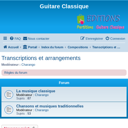
Guitare Classique
FAQ
Nous contacter
S’enregistrer
Connexion
Accueil
Portail
Index du forum
Compositions
Transcriptions et arrangements
Transcriptions et arrangements
Modérateur :
Charango
Règles du forum
Forum
La musique classique
Modérateur :
Charango
Sujets :
87
Chansons et musiques traditionnelles
Modérateur :
Charango
Sujets :
53