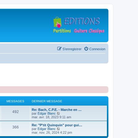
S’enregistrer
Connexion
MESSAGES
DERNIER MESSAGE
D
Re: Bach, C.P.E. - Marche en …
M
492
e
V
par
Edgar Blanc
r
o
mar. avr. 18, 2023 9:11 am
e
n
i
i
r
D
Re: "P'tit Quinquin" pour gui…
M
366
s
e
l
e
V
par
Edgar Blanc
r
e
r
o
mar. nov. 26, 2024 4:22 pm
e
s
m
d
n
i