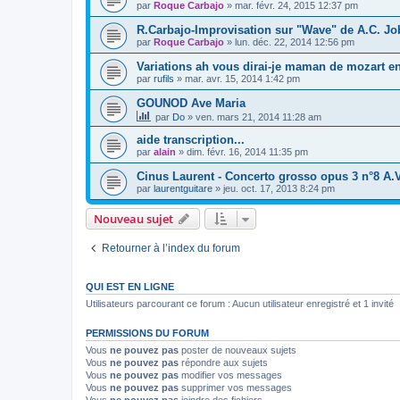
par
Roque Carbajo
»
mar. févr. 24, 2015 12:37 pm
R.Carbajo-Improvisation sur "Wave" de A.C. J
par
Roque Carbajo
»
lun. déc. 22, 2014 12:56 pm
Variations ah vous dirai-je maman de mozart e
par
rufils
»
mar. avr. 15, 2014 1:42 pm
GOUNOD Ave Maria
par
Do
»
ven. mars 21, 2014 11:28 am
aide transcription...
par
alain
»
dim. févr. 16, 2014 11:35 pm
Cinus Laurent - Concerto grosso opus 3 n°8 A.V
par
laurentguitare
»
jeu. oct. 17, 2013 8:24 pm
Nouveau sujet
Retourner à l’index du forum
QUI EST EN LIGNE
Utilisateurs parcourant ce forum : Aucun utilisateur enregistré et 1 invité
PERMISSIONS DU FORUM
Vous
ne pouvez pas
poster de nouveaux sujets
Vous
ne pouvez pas
répondre aux sujets
Vous
ne pouvez pas
modifier vos messages
Vous
ne pouvez pas
supprimer vos messages
Vous
ne pouvez pas
joindre des fichiers