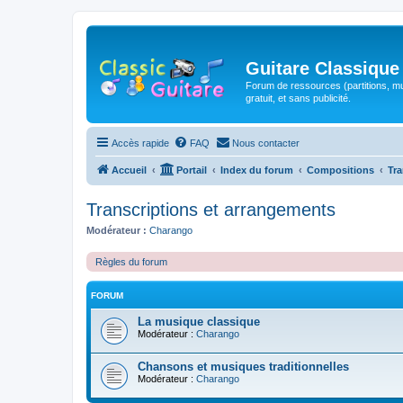
Guitare Classique
Forum de ressources (partitions, mu
gratuit, et sans publicité.
Accès rapide
FAQ
Nous contacter
Accueil
Portail
Index du forum
Compositions
Tra
Transcriptions et arrangements
Modérateur :
Charango
Règles du forum
FORUM
La musique classique
Modérateur :
Charango
Chansons et musiques traditionnelles
Modérateur :
Charango