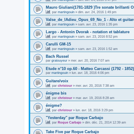
Mauro Giuliani(1781-1829 )Tre sonate brillanti O
par
martingouin
»
dim. avr. 24, 2016 1:49 pm
Valse_de_lAdieu_Opus_69_No_1 - Alto et guitar
par
martingouin
»
sam. avr. 23, 2016 1:35 pm
Largo - Antonin Dvorak - notation et tablature
par
martingouin
»
sam. avr. 23, 2016 8:52 pm
Carulli GM-15
par
martingouin
»
sam. avr. 23, 2016 1:52 am
Bach Russel
par
gratouyeur
»
mer. avr. 20, 2016 7:07 am
Etude n°10 op.60 - Matteo Carcassi (1792 - 1852)
par
martingouin
»
lun. avr. 18, 2016 4:06 pm
Guitare/voix
par
christour
»
mer. avr. 20, 2016 7:38 am
énigme bis
par
christour
»
mar. avr. 19, 2016 8:28 am
énigme?
par
christour
»
lun. avr. 18, 2016 3:29 pm
"Yesterday" par Roque Carbajo
par
Roque Carbajo
»
dim. déc. 21, 2014 12:39 am
Take Five par Roque Carbajo