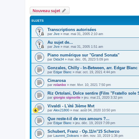
Nouveau sujet
SUJETS
Transcriptions autorisées
par
Jive
»
mar. mai 31, 2005 2:10 am
Au sujet de...
par
Jive
»
mar. mai 31, 2005 1:51 am
Piano numérique sur "Grand Sonata"
par
Dida34
»
mar. déc. 05, 2023 5:09 pm
Gonzales, Chilly - In-Between, arr. Edgar Blanc
par
Edgar Blanc
»
mar. oct. 19, 2021 4:44 pm
Cimarosa
par
rolanbo
»
mer. févr. 10, 2021 7:50 pm
Riz Ortolani, Dolce sentire (Film "Fratello sole 
par
giorgio signorile
»
jeu. mai 21, 2020 3:32 pm
Vivaldi - L'été 3ième Mvt
par
Alex21800
»
mar. août 04, 2020 10:50 pm
Que reste-t-il de nos amours ?...
par
Edgar Blanc
»
jeu. déc. 19, 2019 7:09 pm
Schubert, Franz - Op.11/n°15 Scherzo
par
Laurent_Doleans
»
dim. nov. 10, 2019 1:36 pm