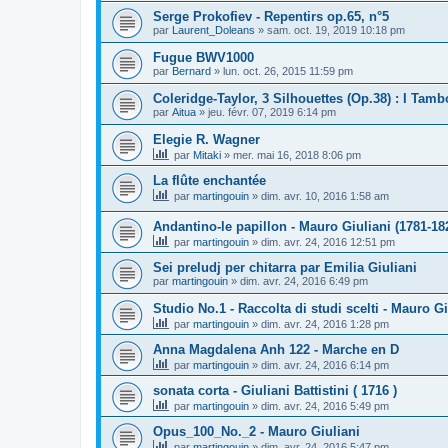
Serge Prokofiev - Repentirs op.65, n°5
par
Laurent_Doleans
»
sam. oct. 19, 2019 10:18 pm
Fugue BWV1000
par
Bernard
»
lun. oct. 26, 2015 11:59 pm
Coleridge-Taylor, 3 Silhouettes (Op.38) : I Tamb
par
Aitua
»
jeu. févr. 07, 2019 6:14 pm
Elegie R. Wagner
par
Mitaki
»
mer. mai 16, 2018 8:06 pm
La flûte enchantée
par
martingouin
»
dim. avr. 10, 2016 1:58 am
Andantino-le papillon - Mauro Giuliani (1781-18
par
martingouin
»
dim. avr. 24, 2016 12:51 pm
Sei preludj per chitarra par Emilia Giuliani
par
martingouin
»
dim. avr. 24, 2016 6:49 pm
Studio No.1 - Raccolta di studi scelti - Mauro Gi
par
martingouin
»
dim. avr. 24, 2016 1:28 pm
Anna Magdalena Anh 122 - Marche en D
par
martingouin
»
dim. avr. 24, 2016 6:14 pm
sonata corta - Giuliani Battistini ( 1716 )
par
martingouin
»
dim. avr. 24, 2016 5:49 pm
Opus_100_No._2 - Mauro Giuliani
par
martingouin
»
dim. avr. 24, 2016 5:47 pm