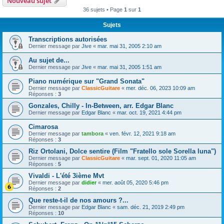
Nouveau sujet
36 sujets • Page
1
sur
1
Sujets
Transcriptions autorisées
Dernier message par
Jive
«
mar. mai 31, 2005 2:10 am
Au sujet de...
Dernier message par
Jive
«
mar. mai 31, 2005 1:51 am
Piano numérique sur "Grand Sonata"
Dernier message par
ClassicGuitare
«
mer. déc. 06, 2023 10:09 am
Réponses :
3
Gonzales, Chilly - In-Between, arr. Edgar Blanc
Dernier message par
Edgar Blanc
«
mar. oct. 19, 2021 4:44 pm
Cimarosa
Dernier message par
tambora
«
ven. févr. 12, 2021 9:18 am
Réponses :
3
Riz Ortolani, Dolce sentire (Film "Fratello sole Sorella luna")
Dernier message par
ClassicGuitare
«
mar. sept. 01, 2020 11:05 am
Réponses :
5
Vivaldi - L'été 3ième Mvt
Dernier message par
didier
«
mer. août 05, 2020 5:46 pm
Réponses :
2
Que reste-t-il de nos amours ?...
Dernier message par
Edgar Blanc
«
sam. déc. 21, 2019 2:49 pm
Réponses :
10