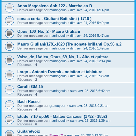
Anna Magdalena Anh 122 - Marche en D
Dernier message par
martingouin
«
dim. avr. 24, 2016 6:14 pm
sonata corta - Giuliani Battistini ( 1716 )
Dernier message par
martingouin
«
dim. avr. 24, 2016 5:49 pm
Opus_100_No._2 - Mauro Giuliani
Dernier message par
martingouin
«
dim. avr. 24, 2016 5:47 pm
Mauro Giuliani(1781-1829 )Tre sonate brillanti Op.96 n.2
Dernier message par
martingouin
«
dim. avr. 24, 2016 1:49 pm
Valse_de_lAdieu_Opus_69_No_1 - Alto et guitare
Dernier message par
martingouin
«
dim. avr. 24, 2016 12:44 pm
Réponses :
4
Largo - Antonin Dvorak - notation et tablature
Dernier message par
martingouin
«
dim. avr. 24, 2016 1:38 am
Réponses :
2
Carulli GM-15
Dernier message par
martingouin
«
sam. avr. 23, 2016 6:42 pm
Réponses :
4
Bach Russel
Dernier message par
gratouyeur
«
sam. avr. 23, 2016 9:21 am
Réponses :
4
Etude n°10 op.60 - Matteo Carcassi (1792 - 1852)
Dernier message par
martingouin
«
sam. avr. 23, 2016 1:39 am
Réponses :
6
Guitare/voix
Dernier message par
Ernest'O
«
mer. avr. 20, 2016 12:32 pm