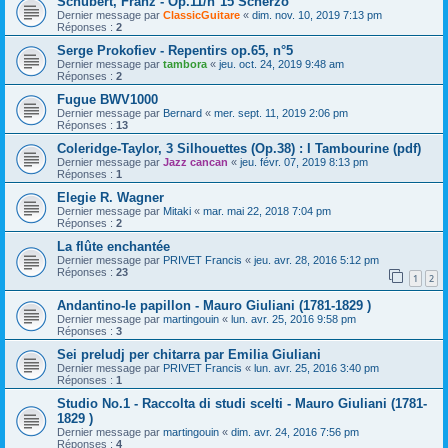
Schubert, Franz - Op.11/n°15 Scherzo
Dernier message par
ClassicGuitare
«
dim. nov. 10, 2019 7:13 pm
Réponses :
2
Serge Prokofiev - Repentirs op.65, n°5
Dernier message par
tambora
«
jeu. oct. 24, 2019 9:48 am
Réponses :
2
Fugue BWV1000
Dernier message par
Bernard
«
mer. sept. 11, 2019 2:06 pm
Réponses :
13
Coleridge-Taylor, 3 Silhouettes (Op.38) : I Tambourine (pdf)
Dernier message par
Jazz cancan
«
jeu. févr. 07, 2019 8:13 pm
Réponses :
1
Elegie R. Wagner
Dernier message par
Mitaki
«
mar. mai 22, 2018 7:04 pm
Réponses :
2
La flûte enchantée
Dernier message par
PRIVET Francis
«
jeu. avr. 28, 2016 5:12 pm
Réponses :
23
1
2
Andantino-le papillon - Mauro Giuliani (1781-1829 )
Dernier message par
martingouin
«
lun. avr. 25, 2016 9:58 pm
Réponses :
3
Sei preludj per chitarra par Emilia Giuliani
Dernier message par
PRIVET Francis
«
lun. avr. 25, 2016 3:40 pm
Réponses :
1
Studio No.1 - Raccolta di studi scelti - Mauro Giuliani (1781-
1829 )
Dernier message par
martingouin
«
dim. avr. 24, 2016 7:56 pm
Réponses :
4