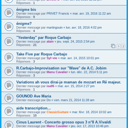
Réponses :
1
énigme bis
Dernier message par
PRIVET Francis
«
mar. avr. 19, 2016 11:22 am
Réponses :
9
énigme?
Dernier message par
martingouin
«
lun. avr. 18, 2016 4:02 pm
Réponses :
4
"Yesterday" par Roque Carbajo
Dernier message par
alain
«
jeu. sept. 24, 2015 2:54 pm
Réponses :
21
1
2
Take Five par Roque Carbajo
Dernier message par
Syl~vie
«
mar. avr. 14, 2015 10:01 pm
Réponses :
3
R.Carbajo-Improvisation sur "Wave" de A.C. Jobim
Dernier message par
Manu Cavalier
«
lun. déc. 22, 2014 5:11 pm
Réponses :
3
Variations ah vous dirai-je maman de mozart en Ré majeur.
Dernier message par
isa95
«
mar. avr. 15, 2014 2:27 pm
Réponses :
1
GOUNOD Ave Maria
Dernier message par
Do
«
ven. mars 21, 2014 11:28 am
aide transcription...
Dernier message par
ClassicGuitare
«
mar. févr. 18, 2014 10:02 am
Réponses :
10
Cinus Laurent - Concerto grosso opus 3 n°8 A.Vivaldi
Dernier message par
Manu Cavalier
«
jeu. oct. 17, 2013 10:46 pm