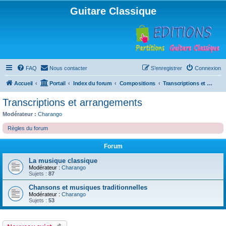
Guitare Classique
FAQ
Nous contacter
S’enregistrer
Connexion
Accueil
Portail
Index du forum
Compositions
Transcriptions et arrangements
Transcriptions et arrangements
Modérateur :
Charango
Règles du forum
Forum
La musique classique
Modérateur :
Charango
Sujets :
87
Chansons et musiques traditionnelles
Modérateur :
Charango
Sujets :
53