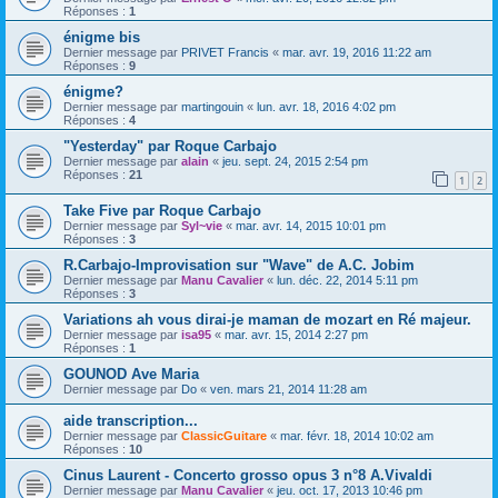
Réponses :
1
énigme bis
Dernier message par
PRIVET Francis
«
mar. avr. 19, 2016 11:22 am
Réponses :
9
énigme?
Dernier message par
martingouin
«
lun. avr. 18, 2016 4:02 pm
Réponses :
4
"Yesterday" par Roque Carbajo
Dernier message par
alain
«
jeu. sept. 24, 2015 2:54 pm
Réponses :
21
1
2
Take Five par Roque Carbajo
Dernier message par
Syl~vie
«
mar. avr. 14, 2015 10:01 pm
Réponses :
3
R.Carbajo-Improvisation sur "Wave" de A.C. Jobim
Dernier message par
Manu Cavalier
«
lun. déc. 22, 2014 5:11 pm
Réponses :
3
Variations ah vous dirai-je maman de mozart en Ré majeur.
Dernier message par
isa95
«
mar. avr. 15, 2014 2:27 pm
Réponses :
1
GOUNOD Ave Maria
Dernier message par
Do
«
ven. mars 21, 2014 11:28 am
aide transcription...
Dernier message par
ClassicGuitare
«
mar. févr. 18, 2014 10:02 am
Réponses :
10
Cinus Laurent - Concerto grosso opus 3 n°8 A.Vivaldi
Dernier message par
Manu Cavalier
«
jeu. oct. 17, 2013 10:46 pm