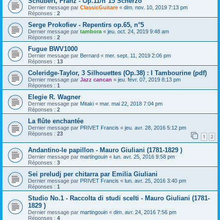
Schubert, Franz - Op.11/n°15 Scherzo
Dernier message par
ClassicGuitare
«
dim. nov. 10, 2019 7:13 pm
Réponses :
2
Serge Prokofiev - Repentirs op.65, n°5
Dernier message par
tambora
«
jeu. oct. 24, 2019 9:48 am
Réponses :
2
Fugue BWV1000
Dernier message par
Bernard
«
mer. sept. 11, 2019 2:06 pm
Réponses :
13
Coleridge-Taylor, 3 Silhouettes (Op.38) : I Tambourine (pdf)
Dernier message par
Jazz cancan
«
jeu. févr. 07, 2019 8:13 pm
Réponses :
1
Elegie R. Wagner
Dernier message par
Mitaki
«
mar. mai 22, 2018 7:04 pm
Réponses :
2
La flûte enchantée
Dernier message par
PRIVET Francis
«
jeu. avr. 28, 2016 5:12 pm
Réponses :
23
1
2
Andantino-le papillon - Mauro Giuliani (1781-1829 )
Dernier message par
martingouin
«
lun. avr. 25, 2016 9:58 pm
Réponses :
3
Sei preludj per chitarra par Emilia Giuliani
Dernier message par
PRIVET Francis
«
lun. avr. 25, 2016 3:40 pm
Réponses :
1
Studio No.1 - Raccolta di studi scelti - Mauro Giuliani (1781-
1829 )
Dernier message par
martingouin
«
dim. avr. 24, 2016 7:56 pm
Réponses :
4