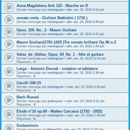
Anna Magdalena Anh 122 - Marche en D
Dernier message par
martingouin
«
dim. avr. 24, 2016 6:14 pm
sonata corta - Giuliani Battistini ( 1716 )
Dernier message par
martingouin
«
dim. avr. 24, 2016 5:49 pm
Opus_100_No._2 - Mauro Giuliani
Dernier message par
martingouin
«
dim. avr. 24, 2016 5:47 pm
Mauro Giuliani(1781-1829 )Tre sonate brillanti Op.96 n.2
Dernier message par
martingouin
«
dim. avr. 24, 2016 1:49 pm
Valse_de_lAdieu_Opus_69_No_1 - Alto et guitare
Dernier message par
martingouin
«
dim. avr. 24, 2016 12:44 pm
Réponses :
4
Largo - Antonin Dvorak - notation et tablature
Dernier message par
martingouin
«
dim. avr. 24, 2016 1:38 am
Réponses :
2
Carulli GM-15
Dernier message par
martingouin
«
sam. avr. 23, 2016 6:42 pm
Réponses :
4
Bach Russel
Dernier message par
gratouyeur
«
sam. avr. 23, 2016 9:21 am
Réponses :
4
Etude n°10 op.60 - Matteo Carcassi (1792 - 1852)
Dernier message par
martingouin
«
sam. avr. 23, 2016 1:39 am
Réponses :
6
Guitare/voix
Dernier message par
Ernest'O
«
mer. avr. 20, 2016 12:32 pm