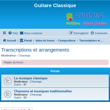
Guitare Classique
FAQ
Nous contacter
S’enregistrer
Connexion
Accueil
Portail
Index du forum
Compositions
Transcriptions et arrangements
Transcriptions et arrangements
Modérateur :
Charango
Règles du forum
Forum
La musique classique
Modérateur :
Charango
Sujets :
87
Chansons et musiques traditionnelles
Modérateur :
Charango
Sujets :
53