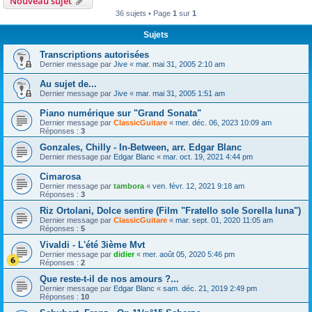
Nouveau sujet
36 sujets • Page
1
sur
1
Sujets
Transcriptions autorisées
Dernier message par
Jive
«
mar. mai 31, 2005 2:10 am
Au sujet de...
Dernier message par
Jive
«
mar. mai 31, 2005 1:51 am
Piano numérique sur "Grand Sonata"
Dernier message par
ClassicGuitare
«
mer. déc. 06, 2023 10:09 am
Réponses :
3
Gonzales, Chilly - In-Between, arr. Edgar Blanc
Dernier message par
Edgar Blanc
«
mar. oct. 19, 2021 4:44 pm
Cimarosa
Dernier message par
tambora
«
ven. févr. 12, 2021 9:18 am
Réponses :
3
Riz Ortolani, Dolce sentire (Film "Fratello sole Sorella luna")
Dernier message par
ClassicGuitare
«
mar. sept. 01, 2020 11:05 am
Réponses :
5
Vivaldi - L'été 3ième Mvt
Dernier message par
didier
«
mer. août 05, 2020 5:46 pm
Réponses :
2
Que reste-t-il de nos amours ?...
Dernier message par
Edgar Blanc
«
sam. déc. 21, 2019 2:49 pm
Réponses :
10