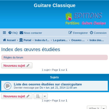
Guitare Classique
FAQ
Nous contacter
S’enregistrer
Connexion
Accueil
Portail
Index du forum
La guitare : instrument, cours et théorie
Oeuvres à la loupe
Index des œuvres étudiées
Index des œuvres étudiées
Règles du forum
Nouveau sujet
1 sujet • Page
1
sur
1
Sujets
Liste des oeuvres étudiées sur classicguitare
Dernier message par
Do
«
lun. juil. 21, 2014 11:00 am
Nouveau sujet
1 sujet • Page
1
sur
1
Aller à