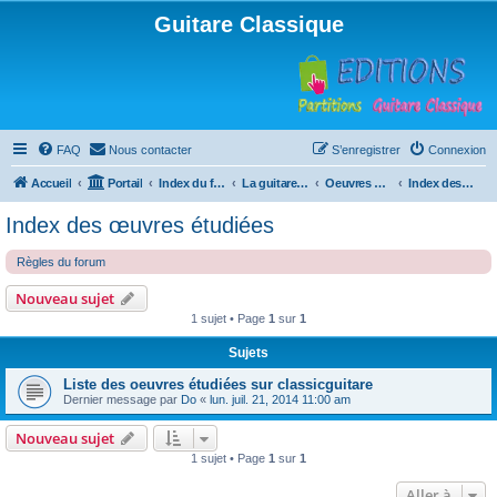
Guitare Classique
FAQ
Nous contacter
S’enregistrer
Connexion
Accueil
Portail
Index du forum
La guitare : instrument, cours et théorie
Oeuvres à la loupe
Index des œuvres étudiées
Index des œuvres étudiées
Règles du forum
Nouveau sujet
1 sujet • Page
1
sur
1
Sujets
Liste des oeuvres étudiées sur classicguitare
Dernier message par
Do
«
lun. juil. 21, 2014 11:00 am
Nouveau sujet
1 sujet • Page
1
sur
1
Aller à