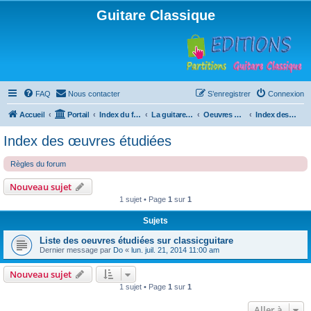
Guitare Classique
FAQ
Nous contacter
S’enregistrer
Connexion
Accueil
Portail
Index du forum
La guitare : instrument, cours et théorie
Oeuvres à la loupe
Index des œuvres étudiées
Index des œuvres étudiées
Règles du forum
Nouveau sujet
1 sujet • Page
1
sur
1
Sujets
Liste des oeuvres étudiées sur classicguitare
Dernier message par
Do
«
lun. juil. 21, 2014 11:00 am
Nouveau sujet
1 sujet • Page
1
sur
1
Aller à