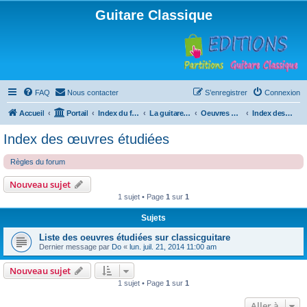
Guitare Classique
FAQ
Nous contacter
S’enregistrer
Connexion
Accueil
Portail
Index du forum
La guitare : instrument, cours et théorie
Oeuvres à la loupe
Index des œuvres étudiées
Index des œuvres étudiées
Règles du forum
Nouveau sujet
1 sujet • Page
1
sur
1
Sujets
Liste des oeuvres étudiées sur classicguitare
Dernier message par
Do
«
lun. juil. 21, 2014 11:00 am
Nouveau sujet
1 sujet • Page
1
sur
1
Aller à