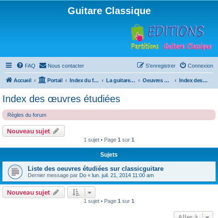
Guitare Classique
FAQ
Nous contacter
S’enregistrer
Connexion
Accueil
Portail
Index du forum
La guitare : instrument, cours et théorie
Oeuvres à la loupe
Index des œuvres étudiées
Index des œuvres étudiées
Règles du forum
Nouveau sujet
1 sujet • Page
1
sur
1
Sujets
Liste des oeuvres étudiées sur classicguitare
Dernier message par
Do
«
lun. juil. 21, 2014 11:00 am
Nouveau sujet
1 sujet • Page
1
sur
1
Aller à