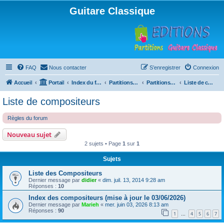
Guitare Classique
FAQ
Nous contacter
S’enregistrer
Connexion
Accueil
Portail
Index du forum
Partitions pour guitare en libre téléchargement
Partitions classées par compositeur
Liste de compositeurs
Liste de compositeurs
Règles du forum
Nouveau sujet
2 sujets • Page
1
sur
1
Sujets
Liste des Compositeurs
Dernier message par
didier
«
dim. juil. 13, 2014 9:28 am
Réponses :
10
Index des compositeurs (mise à jour le 03/06/2026)
Dernier message par
Marieh
«
mer. juin 03, 2026 8:13 am
Réponses :
90
1
4
5
6
7
…