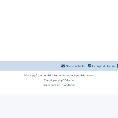
p
n
o
s
n
e
s
s
e
s
Nous contacter
L’équipe du forum
Développé par
phpBB
® Forum Software © phpBB Limited
Traduit par
phpBB-fr.com
Confidentialité
|
Conditions