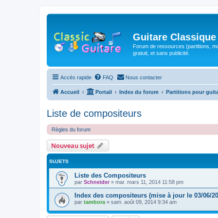
Guitare Classique
Forum de ressources (partitions, mu
gratuit, et sans publicité.
Accès rapide
FAQ
Nous contacter
Accueil
Portail
Index du forum
Partitions pour guit
Liste de compositeurs
Règles du forum
Nouveau sujet
SUJETS
Liste des Compositeurs
par
Schneider
»
mar. mars 11, 2014 11:58 pm
Index des compositeurs (mise à jour le 03/06/2
par
tambora
»
sam. août 09, 2014 9:34 am