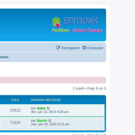
S’enregistrer
Connexion
teurs
2 sujets • Page
1
sur
1
VUES
DERNIER MESSAGE
D
par
didier
V
13612
e
dim. juil. 13, 2014 9:28 am
r
u
n
D
par
Marieh
V
71524
i
e
mer. juin 03, 2026 8:13 am
e
e
r
r
u
n
s
m
i