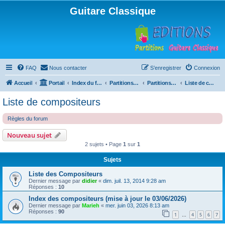
Guitare Classique
FAQ
Nous contacter
S’enregistrer
Connexion
Accueil
Portail
Index du forum
Partitions pour guitare en libre téléchargement
Partitions classées par compositeur
Liste de compositeurs
Liste de compositeurs
Règles du forum
Nouveau sujet
2 sujets • Page
1
sur
1
Sujets
Liste des Compositeurs
Dernier message par
didier
«
dim. juil. 13, 2014 9:28 am
Réponses :
10
Index des compositeurs (mise à jour le 03/06/2026)
Dernier message par
Marieh
«
mer. juin 03, 2026 8:13 am
Réponses :
90
1
4
5
6
7
…