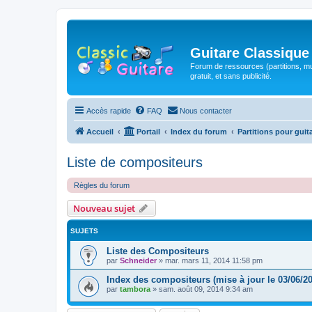
Guitare Classique
Forum de ressources (partitions, mu
gratuit, et sans publicité.
Accès rapide
FAQ
Nous contacter
Accueil
Portail
Index du forum
Partitions pour guit
Liste de compositeurs
Règles du forum
Nouveau sujet
SUJETS
Liste des Compositeurs
par
Schneider
»
mar. mars 11, 2014 11:58 pm
Index des compositeurs (mise à jour le 03/06/2
par
tambora
»
sam. août 09, 2014 9:34 am