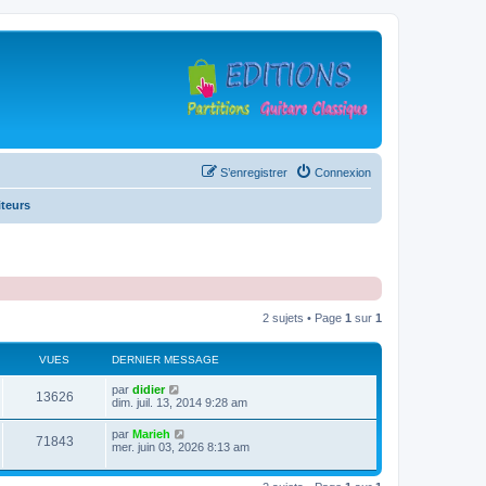
S’enregistrer
Connexion
teurs
2 sujets • Page
1
sur
1
VUES
DERNIER MESSAGE
D
par
didier
V
13626
e
dim. juil. 13, 2014 9:28 am
r
u
n
D
par
Marieh
V
71843
i
e
mer. juin 03, 2026 8:13 am
e
e
r
r
u
n
s
m
i