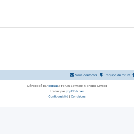
p
n
o
s
n
e
s
s
e
s
Nous contacter
L’équipe du forum
Développé par
phpBB
® Forum Software © phpBB Limited
Traduit par
phpBB-fr.com
Confidentialité
|
Conditions