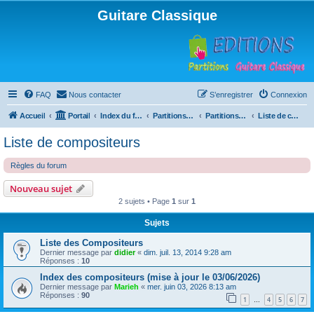
Guitare Classique
FAQ
Nous contacter
S’enregistrer
Connexion
Accueil
Portail
Index du forum
Partitions pour guitare en libre téléchargement
Partitions classées par compositeur
Liste de compositeurs
Liste de compositeurs
Règles du forum
Nouveau sujet
2 sujets • Page
1
sur
1
Sujets
Liste des Compositeurs
Dernier message par
didier
«
dim. juil. 13, 2014 9:28 am
Réponses :
10
Index des compositeurs (mise à jour le 03/06/2026)
Dernier message par
Marieh
«
mer. juin 03, 2026 8:13 am
Réponses :
90
1
4
5
6
7
…