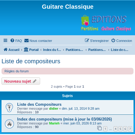
Guitare Classique
FAQ
Nous contacter
S’enregistrer
Connexion
Accueil
Portail
Index du forum
Partitions pour guitare en libre téléchargement
Partitions classées par compositeur
Liste de compositeurs
Liste de compositeurs
Règles du forum
Nouveau sujet
2 sujets • Page
1
sur
1
Sujets
Liste des Compositeurs
Dernier message par
didier
«
dim. juil. 13, 2014 9:28 am
Réponses :
10
Index des compositeurs (mise à jour le 03/06/2026)
Dernier message par
Marieh
«
mer. juin 03, 2026 8:13 am
Réponses :
90
1
4
5
6
7
…