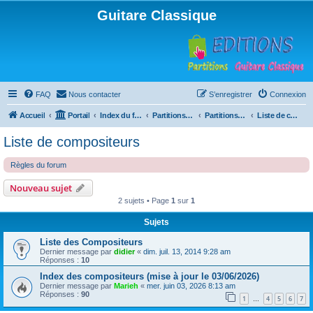
Guitare Classique
FAQ
Nous contacter
S’enregistrer
Connexion
Accueil
Portail
Index du forum
Partitions pour guitare en libre téléchargement
Partitions classées par compositeur
Liste de compositeurs
Liste de compositeurs
Règles du forum
Nouveau sujet
2 sujets • Page
1
sur
1
Sujets
Liste des Compositeurs
Dernier message par
didier
«
dim. juil. 13, 2014 9:28 am
Réponses :
10
Index des compositeurs (mise à jour le 03/06/2026)
Dernier message par
Marieh
«
mer. juin 03, 2026 8:13 am
Réponses :
90
1
4
5
6
7
…