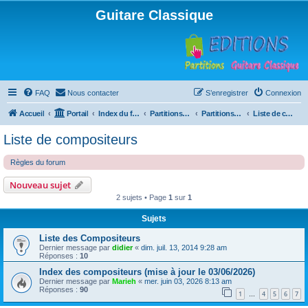
Guitare Classique
FAQ
Nous contacter
S’enregistrer
Connexion
Accueil
Portail
Index du forum
Partitions pour guitare en libre téléchargement
Partitions classées par compositeur
Liste de compositeurs
Liste de compositeurs
Règles du forum
Nouveau sujet
2 sujets • Page
1
sur
1
Sujets
Liste des Compositeurs
Dernier message par
didier
«
dim. juil. 13, 2014 9:28 am
Réponses :
10
Index des compositeurs (mise à jour le 03/06/2026)
Dernier message par
Marieh
«
mer. juin 03, 2026 8:13 am
Réponses :
90
1
4
5
6
7
…