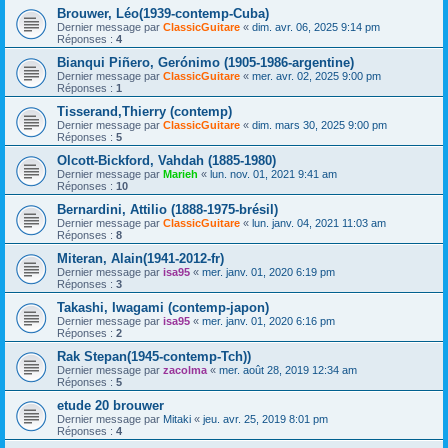
Brouwer, Léo(1939-contemp-Cuba)
Dernier message par
ClassicGuitare
«
dim. avr. 06, 2025 9:14 pm
Réponses :
4
Bianqui Piñero, Gerónimo (1905-1986-argentine)
Dernier message par
ClassicGuitare
«
mer. avr. 02, 2025 9:00 pm
Réponses :
1
Tisserand,Thierry (contemp)
Dernier message par
ClassicGuitare
«
dim. mars 30, 2025 9:00 pm
Réponses :
5
Olcott-Bickford, Vahdah (1885-1980)
Dernier message par
Marieh
«
lun. nov. 01, 2021 9:41 am
Réponses :
10
Bernardini, Attilio (1888-1975-brésil)
Dernier message par
ClassicGuitare
«
lun. janv. 04, 2021 11:03 am
Réponses :
8
Miteran, Alain(1941-2012-fr)
Dernier message par
isa95
«
mer. janv. 01, 2020 6:19 pm
Réponses :
3
Takashi, Iwagami (contemp-japon)
Dernier message par
isa95
«
mer. janv. 01, 2020 6:16 pm
Réponses :
2
Rak Stepan(1945-contemp-Tch))
Dernier message par
zacolma
«
mer. août 28, 2019 12:34 am
Réponses :
5
etude 20 brouwer
Dernier message par
Mitaki
«
jeu. avr. 25, 2019 8:01 pm
Réponses :
4