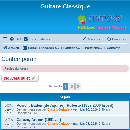
Guitare Classique
FAQ
Nous contacter
S’enregistrer
Connexion
Accueil
Portail
Index du forum
Partitions pour guitare en libre téléchargement
Partitions classées par compositeur
Contemporain
Contemporain
Règles du forum
Nouveau sujet
1
2
Suivante
87 sujets
Sujets
Powell, Baden (de Aquino), Roberto (1937-2000-brésil)
Dernier message par
ClassicGuitare
«
ven. juin 26, 2026 7:50 am
Réponses :
13
Galuza, Artiom (1991-....)
Dernier message par
ClassicGuitare
«
mer. juin 03, 2026 9:32 am
Réponses :
2