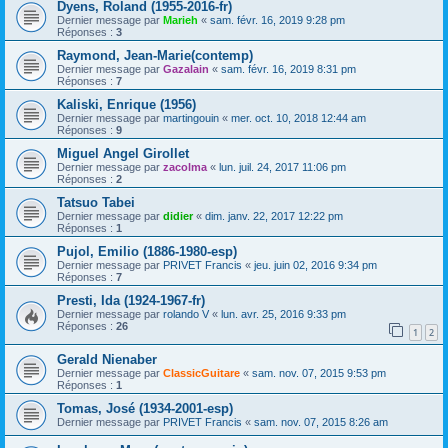
Dyens, Roland (1955-2016-fr)
Dernier message par
Marieh
«
sam. févr. 16, 2019 9:28 pm
Réponses :
3
Raymond, Jean-Marie(contemp)
Dernier message par
Gazalain
«
sam. févr. 16, 2019 8:31 pm
Réponses :
7
Kaliski, Enrique (1956)
Dernier message par
martingouin
«
mer. oct. 10, 2018 12:44 am
Réponses :
9
Miguel Angel Girollet
Dernier message par
zacolma
«
lun. juil. 24, 2017 11:06 pm
Réponses :
2
Tatsuo Tabei
Dernier message par
didier
«
dim. janv. 22, 2017 12:22 pm
Réponses :
1
Pujol, Emilio (1886-1980-esp)
Dernier message par
PRIVET Francis
«
jeu. juin 02, 2016 9:34 pm
Réponses :
7
Presti, Ida (1924-1967-fr)
Dernier message par
rolando V
«
lun. avr. 25, 2016 9:33 pm
Réponses :
26
1
2
Gerald Nienaber
Dernier message par
ClassicGuitare
«
sam. nov. 07, 2015 9:53 pm
Réponses :
1
Tomas, José (1934-2001-esp)
Dernier message par
PRIVET Francis
«
sam. nov. 07, 2015 8:26 am