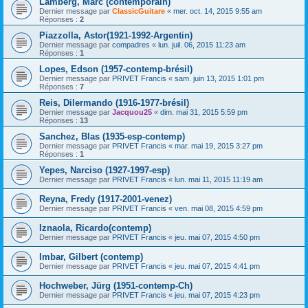
Lamberg, Marc (contemporain)
Dernier message par
ClassicGuitare
«
mer. oct. 14, 2015 9:55 am
Réponses :
2
Piazzolla, Astor(1921-1992-Argentin)
Dernier message par
compadres
«
lun. juil. 06, 2015 11:23 am
Réponses :
1
Lopes, Edson (1957-contemp-brésil)
Dernier message par
PRIVET Francis
«
sam. juin 13, 2015 1:01 pm
Réponses :
7
Reis, Dilermando (1916-1977-brésil)
Dernier message par
Jacquou25
«
dim. mai 31, 2015 5:59 pm
Réponses :
13
Sanchez, Blas (1935-esp-contemp)
Dernier message par
PRIVET Francis
«
mar. mai 19, 2015 3:27 pm
Réponses :
1
Yepes, Narciso (1927-1997-esp)
Dernier message par
PRIVET Francis
«
lun. mai 11, 2015 11:19 am
Reyna, Fredy (1917-2001-venez)
Dernier message par
PRIVET Francis
«
ven. mai 08, 2015 4:59 pm
Iznaola, Ricardo(contemp)
Dernier message par
PRIVET Francis
«
jeu. mai 07, 2015 4:50 pm
Imbar, Gilbert (contemp)
Dernier message par
PRIVET Francis
«
jeu. mai 07, 2015 4:41 pm
Hochweber, Jürg (1951-contemp-Ch)
Dernier message par
PRIVET Francis
«
jeu. mai 07, 2015 4:23 pm