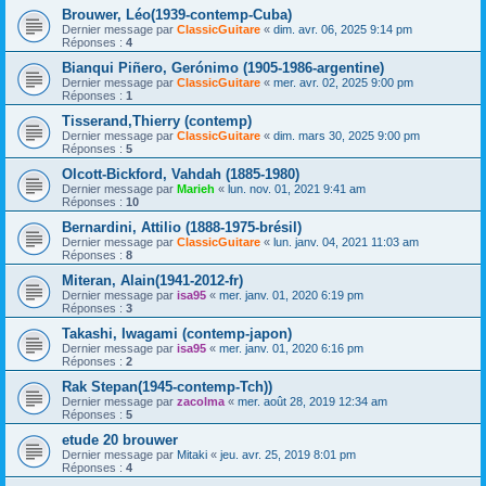
Brouwer, Léo(1939-contemp-Cuba)
Dernier message par
ClassicGuitare
«
dim. avr. 06, 2025 9:14 pm
Réponses :
4
Bianqui Piñero, Gerónimo (1905-1986-argentine)
Dernier message par
ClassicGuitare
«
mer. avr. 02, 2025 9:00 pm
Réponses :
1
Tisserand,Thierry (contemp)
Dernier message par
ClassicGuitare
«
dim. mars 30, 2025 9:00 pm
Réponses :
5
Olcott-Bickford, Vahdah (1885-1980)
Dernier message par
Marieh
«
lun. nov. 01, 2021 9:41 am
Réponses :
10
Bernardini, Attilio (1888-1975-brésil)
Dernier message par
ClassicGuitare
«
lun. janv. 04, 2021 11:03 am
Réponses :
8
Miteran, Alain(1941-2012-fr)
Dernier message par
isa95
«
mer. janv. 01, 2020 6:19 pm
Réponses :
3
Takashi, Iwagami (contemp-japon)
Dernier message par
isa95
«
mer. janv. 01, 2020 6:16 pm
Réponses :
2
Rak Stepan(1945-contemp-Tch))
Dernier message par
zacolma
«
mer. août 28, 2019 12:34 am
Réponses :
5
etude 20 brouwer
Dernier message par
Mitaki
«
jeu. avr. 25, 2019 8:01 pm
Réponses :
4