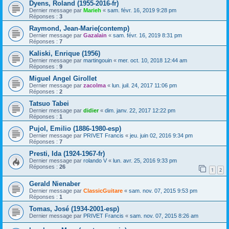
Dyens, Roland (1955-2016-fr)
Dernier message par
Marieh
«
sam. févr. 16, 2019 9:28 pm
Réponses :
3
Raymond, Jean-Marie(contemp)
Dernier message par
Gazalain
«
sam. févr. 16, 2019 8:31 pm
Réponses :
7
Kaliski, Enrique (1956)
Dernier message par
martingouin
«
mer. oct. 10, 2018 12:44 am
Réponses :
9
Miguel Angel Girollet
Dernier message par
zacolma
«
lun. juil. 24, 2017 11:06 pm
Réponses :
2
Tatsuo Tabei
Dernier message par
didier
«
dim. janv. 22, 2017 12:22 pm
Réponses :
1
Pujol, Emilio (1886-1980-esp)
Dernier message par
PRIVET Francis
«
jeu. juin 02, 2016 9:34 pm
Réponses :
7
Presti, Ida (1924-1967-fr)
Dernier message par
rolando V
«
lun. avr. 25, 2016 9:33 pm
Réponses :
26
1
2
Gerald Nienaber
Dernier message par
ClassicGuitare
«
sam. nov. 07, 2015 9:53 pm
Réponses :
1
Tomas, José (1934-2001-esp)
Dernier message par
PRIVET Francis
«
sam. nov. 07, 2015 8:26 am