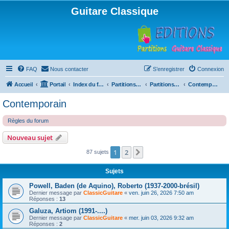
Guitare Classique
FAQ
Nous contacter
S’enregistrer
Connexion
Accueil
Portail
Index du forum
Partitions pour guitare en libre téléchargement
Partitions classées par compositeur
Contemporain
Contemporain
Règles du forum
Nouveau sujet
1
2
Suivante
87 sujets
Sujets
Powell, Baden (de Aquino), Roberto (1937-2000-brésil)
Dernier message par
ClassicGuitare
«
ven. juin 26, 2026 7:50 am
Réponses :
13
Galuza, Artiom (1991-....)
Dernier message par
ClassicGuitare
«
mer. juin 03, 2026 9:32 am
Réponses :
2