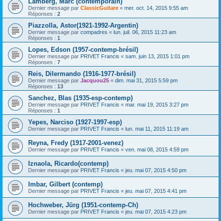
Lamberg, Marc (contemporain)
Dernier message par
ClassicGuitare
«
mer. oct. 14, 2015 9:55 am
Réponses :
2
Piazzolla, Astor(1921-1992-Argentin)
Dernier message par
compadres
«
lun. juil. 06, 2015 11:23 am
Réponses :
1
Lopes, Edson (1957-contemp-brésil)
Dernier message par
PRIVET Francis
«
sam. juin 13, 2015 1:01 pm
Réponses :
7
Reis, Dilermando (1916-1977-brésil)
Dernier message par
Jacquou25
«
dim. mai 31, 2015 5:59 pm
Réponses :
13
Sanchez, Blas (1935-esp-contemp)
Dernier message par
PRIVET Francis
«
mar. mai 19, 2015 3:27 pm
Réponses :
1
Yepes, Narciso (1927-1997-esp)
Dernier message par
PRIVET Francis
«
lun. mai 11, 2015 11:19 am
Reyna, Fredy (1917-2001-venez)
Dernier message par
PRIVET Francis
«
ven. mai 08, 2015 4:59 pm
Iznaola, Ricardo(contemp)
Dernier message par
PRIVET Francis
«
jeu. mai 07, 2015 4:50 pm
Imbar, Gilbert (contemp)
Dernier message par
PRIVET Francis
«
jeu. mai 07, 2015 4:41 pm
Hochweber, Jürg (1951-contemp-Ch)
Dernier message par
PRIVET Francis
«
jeu. mai 07, 2015 4:23 pm