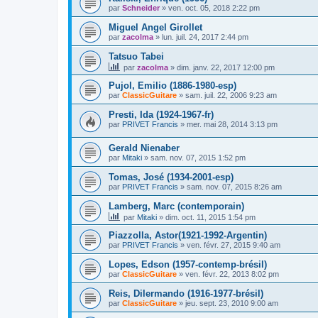
par
Schneider
»
ven. oct. 05, 2018 2:22 pm
Miguel Angel Girollet
par
zacolma
»
lun. juil. 24, 2017 2:44 pm
Tatsuo Tabei
par
zacolma
»
dim. janv. 22, 2017 12:00 pm
Pujol, Emilio (1886-1980-esp)
par
ClassicGuitare
»
sam. juil. 22, 2006 9:23 am
Presti, Ida (1924-1967-fr)
par
PRIVET Francis
»
mer. mai 28, 2014 3:13 pm
Gerald Nienaber
par
Mitaki
»
sam. nov. 07, 2015 1:52 pm
Tomas, José (1934-2001-esp)
par
PRIVET Francis
»
sam. nov. 07, 2015 8:26 am
Lamberg, Marc (contemporain)
par
Mitaki
»
dim. oct. 11, 2015 1:54 pm
Piazzolla, Astor(1921-1992-Argentin)
par
PRIVET Francis
»
ven. févr. 27, 2015 9:40 am
Lopes, Edson (1957-contemp-brésil)
par
ClassicGuitare
»
ven. févr. 22, 2013 8:02 pm
Reis, Dilermando (1916-1977-brésil)
par
ClassicGuitare
»
jeu. sept. 23, 2010 9:00 am