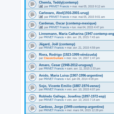
Chemla, Teddy(contemp)
par
PRIVET Francis
»
mar. mai 05, 2015 9:12 am
Carlevaro, Abel(1916-2001-urug)
par
PRIVET Francis
»
mar. mai 05, 2015 9:01 am
Cardenas, Oscar (contemp-mexique)
par
PRIVET Francis
»
lun. mai 04, 2015 4:47 pm
Linnemann, Maria Catharina (1947-contemp-eng
par
PRIVET Francis
»
dim. avr. 26, 2015 7:43 am
Jégard, Joël (contemp)
par
PRIVET Francis
»
mar. avr. 21, 2015 4:59 pm
Riera, Rodrigo (1923-1999-vénézuela)
par
ClassicGuitare
»
mer. nov. 14, 2007 1:47 pm
Amaro, Cesar (1948-2012-uruguay)
par
PRIVET Francis
»
sam. avr. 11, 2015 2:33 pm
Anido, Maria Luisa (1907-1996-argentine)
par
PRIVET Francis
»
lun. juin 09, 2014 4:09 pm
Sojo, Vicente Emilio (1887-1974-venez)
par
PRIVET Francis
»
ven. avr. 10, 2015 4:07 pm
Robledo Gallego, Josefina (1897-1972-esp)
par
PRIVET Francis
»
ven. avr. 10, 2015 7:14 am
Cardoso, Jorge (1949-contemp-argentine)
par
PRIVET Francis
»
mer. mars 04, 2015 12:28 pm