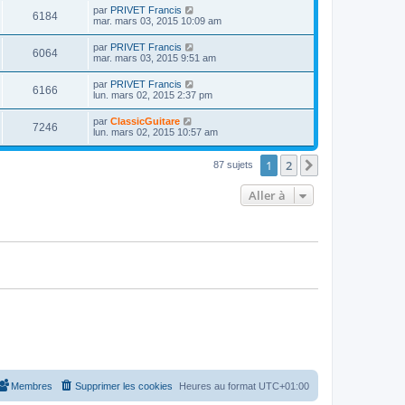
u
e
n
s
D
par
PRIVET Francis
s
m
V
6184
i
a
e
mar. mars 03, 2015 10:09 am
e
e
e
g
r
s
r
u
e
n
s
D
par
PRIVET Francis
s
m
V
6064
i
a
e
mar. mars 03, 2015 9:51 am
e
e
e
g
r
s
r
u
e
n
s
D
par
PRIVET Francis
s
m
V
6166
i
a
e
lun. mars 02, 2015 2:37 pm
e
e
e
g
r
s
r
u
e
n
s
D
par
ClassicGuitare
s
m
V
7246
i
a
e
lun. mars 02, 2015 10:57 am
e
e
e
g
r
s
r
u
e
n
s
s
m
1
2
i
Suivante
87 sujets
a
e
e
e
g
s
r
e
s
Aller à
s
m
a
e
g
s
e
s
a
g
e
Membres
Supprimer les cookies
Heures au format
UTC+01:00