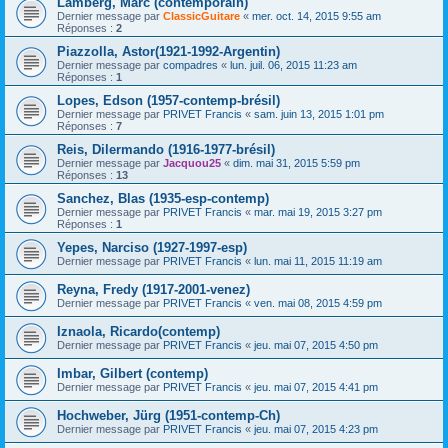
Lamberg, Marc (contemporain)
Dernier message par
ClassicGuitare
«
mer. oct. 14, 2015 9:55 am
Réponses :
2
Piazzolla, Astor(1921-1992-Argentin)
Dernier message par
compadres
«
lun. juil. 06, 2015 11:23 am
Réponses :
1
Lopes, Edson (1957-contemp-brésil)
Dernier message par
PRIVET Francis
«
sam. juin 13, 2015 1:01 pm
Réponses :
7
Reis, Dilermando (1916-1977-brésil)
Dernier message par
Jacquou25
«
dim. mai 31, 2015 5:59 pm
Réponses :
13
Sanchez, Blas (1935-esp-contemp)
Dernier message par
PRIVET Francis
«
mar. mai 19, 2015 3:27 pm
Réponses :
1
Yepes, Narciso (1927-1997-esp)
Dernier message par
PRIVET Francis
«
lun. mai 11, 2015 11:19 am
Reyna, Fredy (1917-2001-venez)
Dernier message par
PRIVET Francis
«
ven. mai 08, 2015 4:59 pm
Iznaola, Ricardo(contemp)
Dernier message par
PRIVET Francis
«
jeu. mai 07, 2015 4:50 pm
Imbar, Gilbert (contemp)
Dernier message par
PRIVET Francis
«
jeu. mai 07, 2015 4:41 pm
Hochweber, Jürg (1951-contemp-Ch)
Dernier message par
PRIVET Francis
«
jeu. mai 07, 2015 4:23 pm