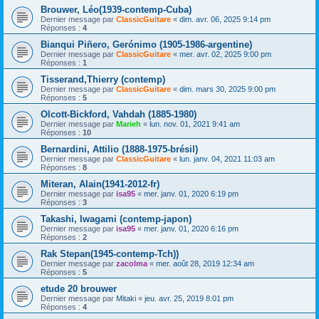
Brouwer, Léo(1939-contemp-Cuba)
Dernier message par
ClassicGuitare
«
dim. avr. 06, 2025 9:14 pm
Réponses :
4
Bianqui Piñero, Gerónimo (1905-1986-argentine)
Dernier message par
ClassicGuitare
«
mer. avr. 02, 2025 9:00 pm
Réponses :
1
Tisserand,Thierry (contemp)
Dernier message par
ClassicGuitare
«
dim. mars 30, 2025 9:00 pm
Réponses :
5
Olcott-Bickford, Vahdah (1885-1980)
Dernier message par
Marieh
«
lun. nov. 01, 2021 9:41 am
Réponses :
10
Bernardini, Attilio (1888-1975-brésil)
Dernier message par
ClassicGuitare
«
lun. janv. 04, 2021 11:03 am
Réponses :
8
Miteran, Alain(1941-2012-fr)
Dernier message par
isa95
«
mer. janv. 01, 2020 6:19 pm
Réponses :
3
Takashi, Iwagami (contemp-japon)
Dernier message par
isa95
«
mer. janv. 01, 2020 6:16 pm
Réponses :
2
Rak Stepan(1945-contemp-Tch))
Dernier message par
zacolma
«
mer. août 28, 2019 12:34 am
Réponses :
5
etude 20 brouwer
Dernier message par
Mitaki
«
jeu. avr. 25, 2019 8:01 pm
Réponses :
4