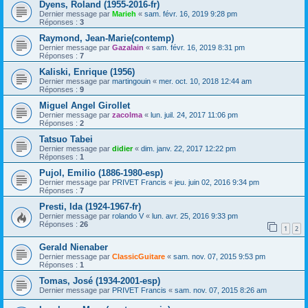
Dyens, Roland (1955-2016-fr)
Dernier message par
Marieh
«
sam. févr. 16, 2019 9:28 pm
Réponses :
3
Raymond, Jean-Marie(contemp)
Dernier message par
Gazalain
«
sam. févr. 16, 2019 8:31 pm
Réponses :
7
Kaliski, Enrique (1956)
Dernier message par
martingouin
«
mer. oct. 10, 2018 12:44 am
Réponses :
9
Miguel Angel Girollet
Dernier message par
zacolma
«
lun. juil. 24, 2017 11:06 pm
Réponses :
2
Tatsuo Tabei
Dernier message par
didier
«
dim. janv. 22, 2017 12:22 pm
Réponses :
1
Pujol, Emilio (1886-1980-esp)
Dernier message par
PRIVET Francis
«
jeu. juin 02, 2016 9:34 pm
Réponses :
7
Presti, Ida (1924-1967-fr)
Dernier message par
rolando V
«
lun. avr. 25, 2016 9:33 pm
Réponses :
26
1
2
Gerald Nienaber
Dernier message par
ClassicGuitare
«
sam. nov. 07, 2015 9:53 pm
Réponses :
1
Tomas, José (1934-2001-esp)
Dernier message par
PRIVET Francis
«
sam. nov. 07, 2015 8:26 am