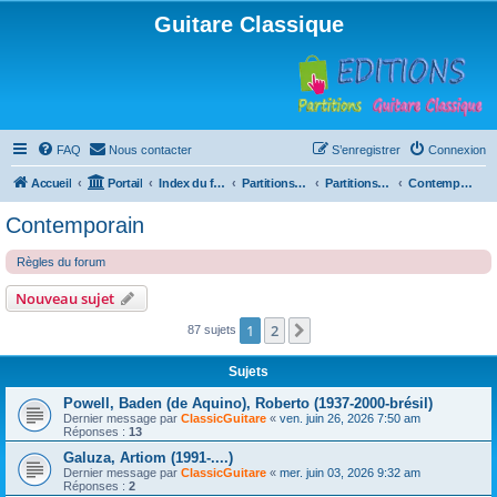
Guitare Classique
FAQ
Nous contacter
S’enregistrer
Connexion
Accueil
Portail
Index du forum
Partitions pour guitare en libre téléchargement
Partitions classées par compositeur
Contemporain
Contemporain
Règles du forum
Nouveau sujet
1
2
Suivante
87 sujets
Sujets
Powell, Baden (de Aquino), Roberto (1937-2000-brésil)
Dernier message par
ClassicGuitare
«
ven. juin 26, 2026 7:50 am
Réponses :
13
Galuza, Artiom (1991-....)
Dernier message par
ClassicGuitare
«
mer. juin 03, 2026 9:32 am
Réponses :
2