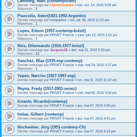
Lamberg, Marc (contemporain)
Dernier message par
ClassicGuitare
«
mer. oct. 14, 2015 9:55 am
Réponses :
2
Piazzolla, Astor(1921-1992-Argentin)
Dernier message par
compadres
«
lun. juil. 06, 2015 11:23 am
Réponses :
1
Lopes, Edson (1957-contemp-brésil)
Dernier message par
PRIVET Francis
«
sam. juin 13, 2015 1:01 pm
Réponses :
7
Reis, Dilermando (1916-1977-brésil)
Dernier message par
Jacquou25
«
dim. mai 31, 2015 5:59 pm
Réponses :
13
Sanchez, Blas (1935-esp-contemp)
Dernier message par
PRIVET Francis
«
mar. mai 19, 2015 3:27 pm
Réponses :
1
Yepes, Narciso (1927-1997-esp)
Dernier message par
PRIVET Francis
«
lun. mai 11, 2015 11:19 am
Reyna, Fredy (1917-2001-venez)
Dernier message par
PRIVET Francis
«
ven. mai 08, 2015 4:59 pm
Iznaola, Ricardo(contemp)
Dernier message par
PRIVET Francis
«
jeu. mai 07, 2015 4:50 pm
Imbar, Gilbert (contemp)
Dernier message par
PRIVET Francis
«
jeu. mai 07, 2015 4:41 pm
Hochweber, Jürg (1951-contemp-Ch)
Dernier message par
PRIVET Francis
«
jeu. mai 07, 2015 4:23 pm