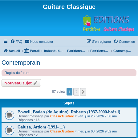
Guitare Classique
FAQ
Nous contacter
S’enregistrer
Connexion
Accueil
Portail
Index du forum
Partitions pour guitare en libre téléchargement
Partitions classées par compositeur
Contemporain
Contemporain
Règles du forum
Nouveau sujet
1
2
Suivante
87 sujets
Sujets
Powell, Baden (de Aquino), Roberto (1937-2000-brésil)
Dernier message par
ClassicGuitare
«
ven. juin 26, 2026 7:50 am
Réponses :
13
Galuza, Artiom (1991-....)
Dernier message par
ClassicGuitare
«
mer. juin 03, 2026 9:32 am
Réponses :
2