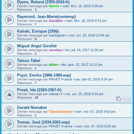
Dyens, Roland (1955-2016-fr)
Dernier message par
Marieh
«
sam. févr. 16, 2019 9:28 pm
Réponses :
3
Raymond, Jean-Marie(contemp)
Dernier message par
Gazalain
«
sam. févr. 16, 2019 8:31 pm
Réponses :
7
Kaliski, Enrique (1956)
Dernier message par
martingouin
«
mer. oct. 10, 2018 12:44 am
Réponses :
9
Miguel Angel Girollet
Dernier message par
zacolma
«
lun. juil. 24, 2017 11:06 pm
Réponses :
2
Tatsuo Tabei
Dernier message par
didier
«
dim. janv. 22, 2017 12:22 pm
Réponses :
1
Pujol, Emilio (1886-1980-esp)
Dernier message par
PRIVET Francis
«
jeu. juin 02, 2016 9:34 pm
Réponses :
7
Presti, Ida (1924-1967-fr)
Dernier message par
rolando V
«
lun. avr. 25, 2016 9:33 pm
Réponses :
26
1
2
Gerald Nienaber
Dernier message par
ClassicGuitare
«
sam. nov. 07, 2015 9:53 pm
Réponses :
1
Tomas, José (1934-2001-esp)
Dernier message par
PRIVET Francis
«
sam. nov. 07, 2015 8:26 am