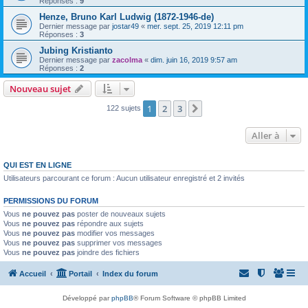
Réponses :
9
Henze, Bruno Karl Ludwig (1872-1946-de)
Dernier message par
jostar49
«
mer. sept. 25, 2019 12:11 pm
Réponses :
3
Jubing Kristianto
Dernier message par
zacolma
«
dim. juin 16, 2019 9:57 am
Réponses :
2
Nouveau sujet
1
2
3
Suivante
122 sujets
Aller à
QUI EST EN LIGNE
Utilisateurs parcourant ce forum : Aucun utilisateur enregistré et 2 invités
PERMISSIONS DU FORUM
Vous
ne pouvez pas
poster de nouveaux sujets
Vous
ne pouvez pas
répondre aux sujets
Vous
ne pouvez pas
modifier vos messages
Vous
ne pouvez pas
supprimer vos messages
Vous
ne pouvez pas
joindre des fichiers
Accueil
Portail
Index du forum
Développé par
phpBB
® Forum Software © phpBB Limited