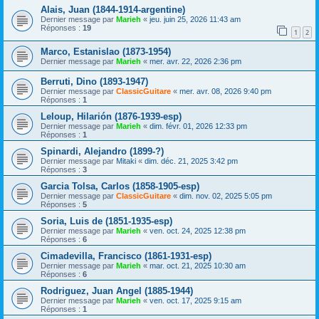
Alais, Juan (1844-1914-argentine)
Dernier message par
Marieh
«
jeu. juin 25, 2026 11:43 am
Réponses :
19
1
2
Marco, Estanislao (1873-1954)
Dernier message par
Marieh
«
mer. avr. 22, 2026 2:36 pm
Berruti, Dino (1893-1947)
Dernier message par
ClassicGuitare
«
mer. avr. 08, 2026 9:40 pm
Réponses :
1
Leloup, Hilarión (1876-1939-esp)
Dernier message par
Marieh
«
dim. févr. 01, 2026 12:33 pm
Réponses :
1
Spinardi, Alejandro (1899-?)
Dernier message par
Mitaki
«
dim. déc. 21, 2025 3:42 pm
Réponses :
3
Garcia Tolsa, Carlos (1858-1905-esp)
Dernier message par
ClassicGuitare
«
dim. nov. 02, 2025 5:05 pm
Réponses :
5
Soria, Luis de (1851-1935-esp)
Dernier message par
Marieh
«
ven. oct. 24, 2025 12:38 pm
Réponses :
6
Cimadevilla, Francisco (1861-1931-esp)
Dernier message par
Marieh
«
mar. oct. 21, 2025 10:30 am
Réponses :
6
Rodriguez, Juan Angel (1885-1944)
Dernier message par
Marieh
«
ven. oct. 17, 2025 9:15 am
Réponses :
1