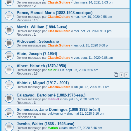
Dernier message par
ClassicGuitare
«
dim. mars 14, 2021 1:03 pm
Réponses :
2
Ponce, Manuel Maria (1882-1948-mexique)
Dernier message par
ClassicGuitare
«
mar. nov. 10, 2020 9:58 am
Réponses :
10
Morris, William (1884-?-usa)
Dernier message par
ClassicGuitare
«
mer. oct. 21, 2020 9:01 pm
Réponses :
1
Aldrovandi, Sebastiano
Dernier message par
ClassicGuitare
«
jeu. oct. 15, 2020 8:08 pm
Albin, Joseph (?-1954)
Dernier message par
ClassicGuitare
«
ven. sept. 11, 2020 9:08 am
Albert, Heinrich (1870-1950)
Dernier message par
didier
«
lun. sept. 07, 2020 9:56 am
Réponses :
18
1
2
Ablóniz, Miguel (1917 - 2001)
Dernier message par
ClassicGuitare
«
lun. juil. 13, 2020 9:01 am
Calatayud, Bartolomé (1882-1973-esp.)
Dernier message par
manuel
«
dim. juil. 05, 2020 6:09 pm
Réponses :
3
Semenzato, Jane Domingos (1908-1993-brésil)
Dernier message par
bylokonnor
«
dim. mai 31, 2020 8:16 pm
Réponses :
8
Jacobs, Walter (1868 - 1945-usa)
Dernier message par
Marieh
«
sam. mars 07, 2020 5:46 pm