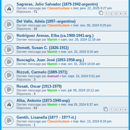
Sagreras, Julio Salvador (1879-1942-argentin)
Dernier message par
ClassicGuitare
«
mer. janv. 22, 2025 9:27 pm
Réponses :
71
1
2
3
4
5
Del Valle, Adela (1897--argentine)
Dernier message par
ClassicGuitare
«
mer. nov. 06, 2024 9:29 pm
Réponses :
10
Rodríguez Arenas, Elba (ca.1900-1941-arg.)
Dernier message par
Marieh
«
sam. oct. 26, 2024 11:18 am
Domett, Susan C. (1826-1911)
Dernier message par
Marieh
«
mar. oct. 22, 2024 9:10 am
Buscaglia, Juan José (1893-1958-arg.)
Dernier message par
Marieh
«
mar. oct. 01, 2024 10:04 am
Rizzuti, Carmelo (1889-1971)
Dernier message par
manuel
«
lun. sept. 16, 2024 5:51 pm
Réponses :
3
Rosati, Oscar (1913-1979)
Dernier message par
Marieh
«
ven. juil. 05, 2024 10:12 am
Réponses :
3
Alba, Antonio (1873-1940-esp)
Dernier message par
Marieh
«
mer. mai 29, 2024 8:37 am
Réponses :
53
1
2
3
4
Gentili, Lisanella (18?? - 19??-it.)
Dernier message par
ClassicGuitare
«
mar. févr. 13, 2024 8:18 pm
Réponses :
1