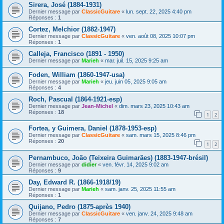
Sirera, José (1884-1931)
Dernier message par
ClassicGuitare
«
lun. sept. 22, 2025 4:40 pm
Réponses :
1
Cortez, Melchior (1882-1947)
Dernier message par
ClassicGuitare
«
ven. août 08, 2025 10:07 pm
Réponses :
1
Calleja, Francisco (1891 - 1950)
Dernier message par
Marieh
«
mar. juil. 15, 2025 9:25 am
Foden, William (1860-1947-usa)
Dernier message par
Marieh
«
jeu. juin 05, 2025 9:05 am
Réponses :
4
Roch, Pascual (1864-1921-esp)
Dernier message par
Jean-Michel
«
dim. mars 23, 2025 10:43 am
Réponses :
18
1
2
Fortea, y Guimera, Daniel (1878-1953-esp)
Dernier message par
ClassicGuitare
«
sam. mars 15, 2025 8:46 pm
Réponses :
20
1
2
Pernambuco, João (Teixeira Guimarães) (1883-1947-brésil)
Dernier message par
didier
«
ven. févr. 14, 2025 9:02 am
Réponses :
9
Day, Edward R. (1866-1918/19)
Dernier message par
Marieh
«
sam. janv. 25, 2025 11:55 am
Réponses :
1
Quijano, Pedro (1875-après 1940)
Dernier message par
ClassicGuitare
«
ven. janv. 24, 2025 9:48 am
Réponses :
7