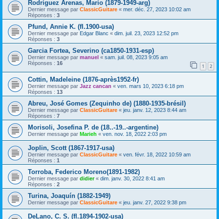
Rodriguez Arenas, Mario (1879-1949-arg)
Dernier message par
ClassicGuitare
«
mer. déc. 27, 2023 10:02 am
Réponses :
3
Pfund, Annie K. (fl.1900-usa)
Dernier message par
Edgar Blanc
«
dim. juil. 23, 2023 12:52 pm
Réponses :
3
Garcia Fortea, Severino (ca1850-1931-esp)
Dernier message par
manuel
«
sam. juil. 08, 2023 9:05 am
Réponses :
16
1
2
Cottin, Madeleine (1876-après1952-fr)
Dernier message par
Jazz cancan
«
ven. mars 10, 2023 6:18 pm
Réponses :
13
Abreu, José Gomes (Zequinho de) (1880-1935-brésil)
Dernier message par
ClassicGuitare
«
jeu. janv. 12, 2023 8:44 am
Réponses :
7
Morisoli, Josefina P. de (18..-19..-argentine)
Dernier message par
Marieh
«
ven. nov. 18, 2022 2:03 pm
Joplin, Scott (1867-1917-usa)
Dernier message par
ClassicGuitare
«
ven. févr. 18, 2022 10:59 am
Réponses :
1
Torroba, Federico Moreno(1891-1982)
Dernier message par
didier
«
dim. janv. 30, 2022 8:41 am
Réponses :
2
Turina, Joaquín (1882-1949)
Dernier message par
ClassicGuitare
«
jeu. janv. 27, 2022 9:38 pm
DeLano, C. S. (fl.1894-1902-usa)