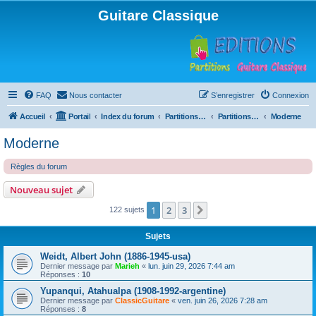
Guitare Classique
FAQ
Nous contacter
S’enregistrer
Connexion
Accueil
Portail
Index du forum
Partitions pour guitare en libre téléchargement
Partitions classées par compositeur
Moderne
Moderne
Règles du forum
Nouveau sujet
1
2
3
Suivante
122 sujets
Sujets
Weidt, Albert John (1886-1945-usa)
Dernier message par
Marieh
«
lun. juin 29, 2026 7:44 am
Réponses :
10
Yupanqui, Atahualpa (1908-1992-argentine)
Dernier message par
ClassicGuitare
«
ven. juin 26, 2026 7:28 am
Réponses :
8