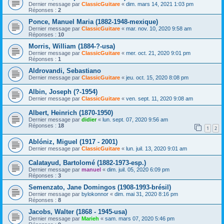
Dernier message par
ClassicGuitare
«
dim. mars 14, 2021 1:03 pm
Réponses :
2
Ponce, Manuel Maria (1882-1948-mexique)
Dernier message par
ClassicGuitare
«
mar. nov. 10, 2020 9:58 am
Réponses :
10
Morris, William (1884-?-usa)
Dernier message par
ClassicGuitare
«
mer. oct. 21, 2020 9:01 pm
Réponses :
1
Aldrovandi, Sebastiano
Dernier message par
ClassicGuitare
«
jeu. oct. 15, 2020 8:08 pm
Albin, Joseph (?-1954)
Dernier message par
ClassicGuitare
«
ven. sept. 11, 2020 9:08 am
Albert, Heinrich (1870-1950)
Dernier message par
didier
«
lun. sept. 07, 2020 9:56 am
Réponses :
18
1
2
Ablóniz, Miguel (1917 - 2001)
Dernier message par
ClassicGuitare
«
lun. juil. 13, 2020 9:01 am
Calatayud, Bartolomé (1882-1973-esp.)
Dernier message par
manuel
«
dim. juil. 05, 2020 6:09 pm
Réponses :
3
Semenzato, Jane Domingos (1908-1993-brésil)
Dernier message par
bylokonnor
«
dim. mai 31, 2020 8:16 pm
Réponses :
8
Jacobs, Walter (1868 - 1945-usa)
Dernier message par
Marieh
«
sam. mars 07, 2020 5:46 pm