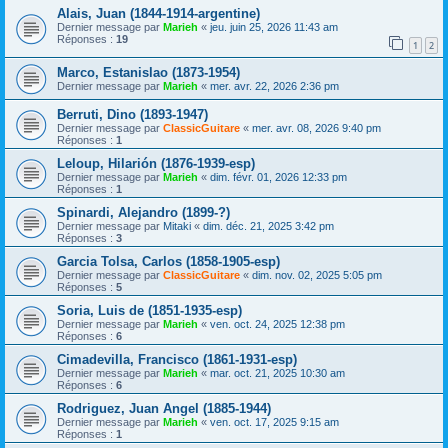
Alais, Juan (1844-1914-argentine)
Dernier message par
Marieh
«
jeu. juin 25, 2026 11:43 am
Réponses :
19
1
2
Marco, Estanislao (1873-1954)
Dernier message par
Marieh
«
mer. avr. 22, 2026 2:36 pm
Berruti, Dino (1893-1947)
Dernier message par
ClassicGuitare
«
mer. avr. 08, 2026 9:40 pm
Réponses :
1
Leloup, Hilarión (1876-1939-esp)
Dernier message par
Marieh
«
dim. févr. 01, 2026 12:33 pm
Réponses :
1
Spinardi, Alejandro (1899-?)
Dernier message par
Mitaki
«
dim. déc. 21, 2025 3:42 pm
Réponses :
3
Garcia Tolsa, Carlos (1858-1905-esp)
Dernier message par
ClassicGuitare
«
dim. nov. 02, 2025 5:05 pm
Réponses :
5
Soria, Luis de (1851-1935-esp)
Dernier message par
Marieh
«
ven. oct. 24, 2025 12:38 pm
Réponses :
6
Cimadevilla, Francisco (1861-1931-esp)
Dernier message par
Marieh
«
mar. oct. 21, 2025 10:30 am
Réponses :
6
Rodriguez, Juan Angel (1885-1944)
Dernier message par
Marieh
«
ven. oct. 17, 2025 9:15 am
Réponses :
1