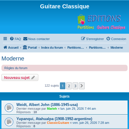
Guitare Classique
FAQ
Nous contacter
S’enregistrer
Connexion
Accueil
Portail
Index du forum
Partitions pour guitare en libre téléchargement
Partitions classées par compositeur
Moderne
Moderne
Règles du forum
Nouveau sujet
1
2
3
Suivante
122 sujets
Sujets
Weidt, Albert John (1886-1945-usa)
Dernier message par
Marieh
«
lun. juin 29, 2026 7:44 am
Réponses :
10
Yupanqui, Atahualpa (1908-1992-argentine)
Dernier message par
ClassicGuitare
«
ven. juin 26, 2026 7:28 am
Réponses :
8