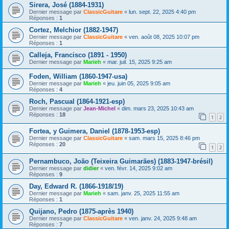
Sirera, José (1884-1931)
Dernier message par
ClassicGuitare
«
lun. sept. 22, 2025 4:40 pm
Réponses :
1
Cortez, Melchior (1882-1947)
Dernier message par
ClassicGuitare
«
ven. août 08, 2025 10:07 pm
Réponses :
1
Calleja, Francisco (1891 - 1950)
Dernier message par
Marieh
«
mar. juil. 15, 2025 9:25 am
Foden, William (1860-1947-usa)
Dernier message par
Marieh
«
jeu. juin 05, 2025 9:05 am
Réponses :
4
Roch, Pascual (1864-1921-esp)
Dernier message par
Jean-Michel
«
dim. mars 23, 2025 10:43 am
Réponses :
18
1
2
Fortea, y Guimera, Daniel (1878-1953-esp)
Dernier message par
ClassicGuitare
«
sam. mars 15, 2025 8:46 pm
Réponses :
20
1
2
Pernambuco, João (Teixeira Guimarães) (1883-1947-brésil)
Dernier message par
didier
«
ven. févr. 14, 2025 9:02 am
Réponses :
9
Day, Edward R. (1866-1918/19)
Dernier message par
Marieh
«
sam. janv. 25, 2025 11:55 am
Réponses :
1
Quijano, Pedro (1875-après 1940)
Dernier message par
ClassicGuitare
«
ven. janv. 24, 2025 9:48 am
Réponses :
7