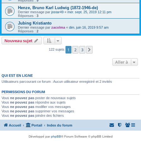
Réponses :
9
Henze, Bruno Karl Ludwig (1872-1946-de)
Dernier message par
jostar49
«
mer. sept. 25, 2019 12:11 pm
Réponses :
3
Jubing Kristianto
Dernier message par
zacolma
«
dim. juin 16, 2019 9:57 am
Réponses :
2
Nouveau sujet
1
2
3
Suivante
122 sujets
Aller à
QUI EST EN LIGNE
Utilisateurs parcourant ce forum : Aucun utilisateur enregistré et 2 invités
PERMISSIONS DU FORUM
Vous
ne pouvez pas
poster de nouveaux sujets
Vous
ne pouvez pas
répondre aux sujets
Vous
ne pouvez pas
modifier vos messages
Vous
ne pouvez pas
supprimer vos messages
Vous
ne pouvez pas
joindre des fichiers
Accueil
Portail
Index du forum
Développé par
phpBB
® Forum Software © phpBB Limited