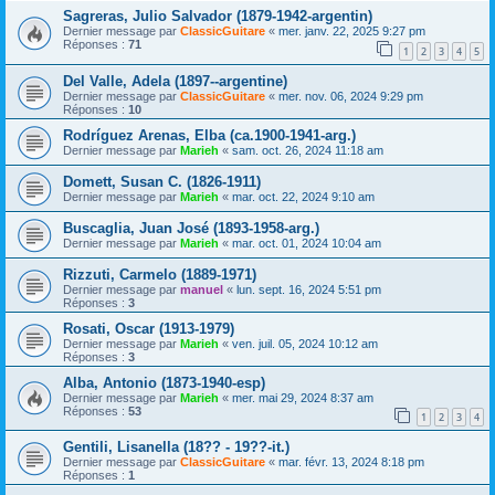
Sagreras, Julio Salvador (1879-1942-argentin)
Dernier message par
ClassicGuitare
«
mer. janv. 22, 2025 9:27 pm
Réponses :
71
1
2
3
4
5
Del Valle, Adela (1897--argentine)
Dernier message par
ClassicGuitare
«
mer. nov. 06, 2024 9:29 pm
Réponses :
10
Rodríguez Arenas, Elba (ca.1900-1941-arg.)
Dernier message par
Marieh
«
sam. oct. 26, 2024 11:18 am
Domett, Susan C. (1826-1911)
Dernier message par
Marieh
«
mar. oct. 22, 2024 9:10 am
Buscaglia, Juan José (1893-1958-arg.)
Dernier message par
Marieh
«
mar. oct. 01, 2024 10:04 am
Rizzuti, Carmelo (1889-1971)
Dernier message par
manuel
«
lun. sept. 16, 2024 5:51 pm
Réponses :
3
Rosati, Oscar (1913-1979)
Dernier message par
Marieh
«
ven. juil. 05, 2024 10:12 am
Réponses :
3
Alba, Antonio (1873-1940-esp)
Dernier message par
Marieh
«
mer. mai 29, 2024 8:37 am
Réponses :
53
1
2
3
4
Gentili, Lisanella (18?? - 19??-it.)
Dernier message par
ClassicGuitare
«
mar. févr. 13, 2024 8:18 pm
Réponses :
1