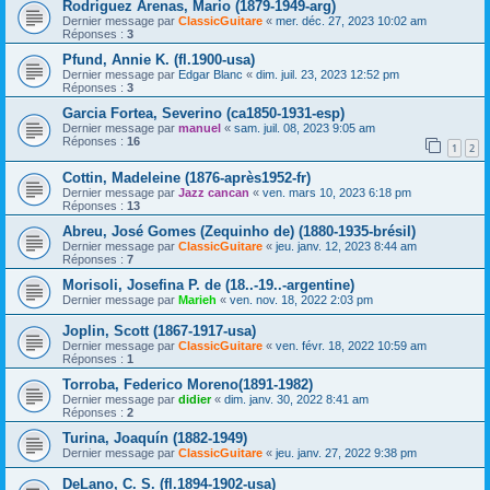
Rodriguez Arenas, Mario (1879-1949-arg)
Dernier message par
ClassicGuitare
«
mer. déc. 27, 2023 10:02 am
Réponses :
3
Pfund, Annie K. (fl.1900-usa)
Dernier message par
Edgar Blanc
«
dim. juil. 23, 2023 12:52 pm
Réponses :
3
Garcia Fortea, Severino (ca1850-1931-esp)
Dernier message par
manuel
«
sam. juil. 08, 2023 9:05 am
Réponses :
16
1
2
Cottin, Madeleine (1876-après1952-fr)
Dernier message par
Jazz cancan
«
ven. mars 10, 2023 6:18 pm
Réponses :
13
Abreu, José Gomes (Zequinho de) (1880-1935-brésil)
Dernier message par
ClassicGuitare
«
jeu. janv. 12, 2023 8:44 am
Réponses :
7
Morisoli, Josefina P. de (18..-19..-argentine)
Dernier message par
Marieh
«
ven. nov. 18, 2022 2:03 pm
Joplin, Scott (1867-1917-usa)
Dernier message par
ClassicGuitare
«
ven. févr. 18, 2022 10:59 am
Réponses :
1
Torroba, Federico Moreno(1891-1982)
Dernier message par
didier
«
dim. janv. 30, 2022 8:41 am
Réponses :
2
Turina, Joaquín (1882-1949)
Dernier message par
ClassicGuitare
«
jeu. janv. 27, 2022 9:38 pm
DeLano, C. S. (fl.1894-1902-usa)