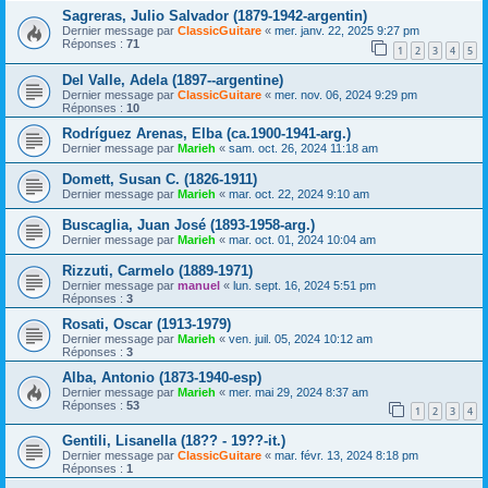
Sagreras, Julio Salvador (1879-1942-argentin)
Dernier message par
ClassicGuitare
«
mer. janv. 22, 2025 9:27 pm
Réponses :
71
1
2
3
4
5
Del Valle, Adela (1897--argentine)
Dernier message par
ClassicGuitare
«
mer. nov. 06, 2024 9:29 pm
Réponses :
10
Rodríguez Arenas, Elba (ca.1900-1941-arg.)
Dernier message par
Marieh
«
sam. oct. 26, 2024 11:18 am
Domett, Susan C. (1826-1911)
Dernier message par
Marieh
«
mar. oct. 22, 2024 9:10 am
Buscaglia, Juan José (1893-1958-arg.)
Dernier message par
Marieh
«
mar. oct. 01, 2024 10:04 am
Rizzuti, Carmelo (1889-1971)
Dernier message par
manuel
«
lun. sept. 16, 2024 5:51 pm
Réponses :
3
Rosati, Oscar (1913-1979)
Dernier message par
Marieh
«
ven. juil. 05, 2024 10:12 am
Réponses :
3
Alba, Antonio (1873-1940-esp)
Dernier message par
Marieh
«
mer. mai 29, 2024 8:37 am
Réponses :
53
1
2
3
4
Gentili, Lisanella (18?? - 19??-it.)
Dernier message par
ClassicGuitare
«
mar. févr. 13, 2024 8:18 pm
Réponses :
1