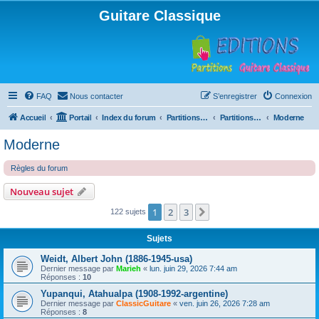
Guitare Classique
FAQ
Nous contacter
S’enregistrer
Connexion
Accueil
Portail
Index du forum
Partitions pour guitare en libre téléchargement
Partitions classées par compositeur
Moderne
Moderne
Règles du forum
Nouveau sujet
1
2
3
Suivante
122 sujets
Sujets
Weidt, Albert John (1886-1945-usa)
Dernier message par
Marieh
«
lun. juin 29, 2026 7:44 am
Réponses :
10
Yupanqui, Atahualpa (1908-1992-argentine)
Dernier message par
ClassicGuitare
«
ven. juin 26, 2026 7:28 am
Réponses :
8