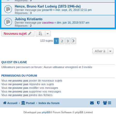
Réponses :
9
Henze, Bruno Karl Ludwig (1872-1946-de)
Dernier message par
jostar49
«
mer. sept. 25, 2019 12:11 pm
Réponses :
3
Jubing Kristianto
Dernier message par
zacolma
«
dim. juin 16, 2019 9:57 am
Réponses :
2
Nouveau sujet
1
2
3
Suivante
122 sujets
Aller à
QUI EST EN LIGNE
Utilisateurs parcourant ce forum : Aucun utilisateur enregistré et 3 invités
PERMISSIONS DU FORUM
Vous
ne pouvez pas
poster de nouveaux sujets
Vous
ne pouvez pas
répondre aux sujets
Vous
ne pouvez pas
modifier vos messages
Vous
ne pouvez pas
supprimer vos messages
Vous
ne pouvez pas
joindre des fichiers
Accueil
Portail
Index du forum
Développé par
phpBB
® Forum Software © phpBB Limited