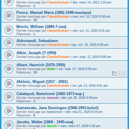
Dernier message par
ClassicGuitare
«
dim. mars 14, 2021 1:03 pm
Réponses :
2
Ponce, Manuel Maria (1882-1948-mexique)
Dernier message par
ClassicGuitare
«
mar. nov. 10, 2020 9:58 am
Réponses :
10
Morris, William (1884-?-usa)
Dernier message par
ClassicGuitare
«
mer. oct. 21, 2020 9:01 pm
Réponses :
1
Aldrovandi, Sebastiano
Dernier message par
ClassicGuitare
«
jeu. oct. 15, 2020 8:08 pm
Albin, Joseph (?-1954)
Dernier message par
ClassicGuitare
«
ven. sept. 11, 2020 9:08 am
Albert, Heinrich (1870-1950)
Dernier message par
didier
«
lun. sept. 07, 2020 9:56 am
Réponses :
18
1
2
Ablóniz, Miguel (1917 - 2001)
Dernier message par
ClassicGuitare
«
lun. juil. 13, 2020 9:01 am
Calatayud, Bartolomé (1882-1973-esp.)
Dernier message par
manuel
«
dim. juil. 05, 2020 6:09 pm
Réponses :
3
Semenzato, Jane Domingos (1908-1993-brésil)
Dernier message par
bylokonnor
«
dim. mai 31, 2020 8:16 pm
Réponses :
8
Jacobs, Walter (1868 - 1945-usa)
Dernier message par
Marieh
«
sam. mars 07, 2020 5:46 pm