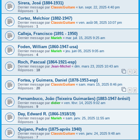
Sirera, José (1884-1931)
Dernier message par
ClassicGuitare
«
lun. sept. 22, 2025 4:40 pm
Réponses :
1
Cortez, Melchior (1882-1947)
Dernier message par
ClassicGuitare
«
ven. août 08, 2025 10:07 pm
Réponses :
1
Calleja, Francisco (1891 - 1950)
Dernier message par
Marieh
«
mar. juil. 15, 2025 9:25 am
Foden, William (1860-1947-usa)
Dernier message par
Marieh
«
jeu. juin 05, 2025 9:05 am
Réponses :
4
Roch, Pascual (1864-1921-esp)
Dernier message par
Jean-Michel
«
dim. mars 23, 2025 10:43 am
Réponses :
18
1
2
Fortea, y Guimera, Daniel (1878-1953-esp)
Dernier message par
ClassicGuitare
«
sam. mars 15, 2025 8:46 pm
Réponses :
20
1
2
Pernambuco, João (Teixeira Guimarães) (1883-1947-brésil)
Dernier message par
didier
«
ven. févr. 14, 2025 9:02 am
Réponses :
9
Day, Edward R. (1866-1918/19)
Dernier message par
Marieh
«
sam. janv. 25, 2025 11:55 am
Réponses :
1
Quijano, Pedro (1875-après 1940)
Dernier message par
ClassicGuitare
«
ven. janv. 24, 2025 9:48 am
Réponses :
7