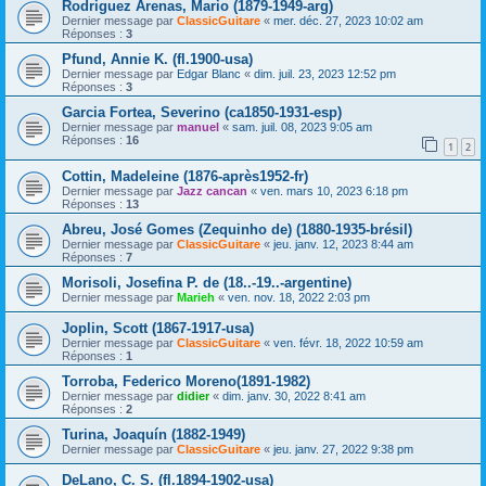
Rodriguez Arenas, Mario (1879-1949-arg)
Dernier message par
ClassicGuitare
«
mer. déc. 27, 2023 10:02 am
Réponses :
3
Pfund, Annie K. (fl.1900-usa)
Dernier message par
Edgar Blanc
«
dim. juil. 23, 2023 12:52 pm
Réponses :
3
Garcia Fortea, Severino (ca1850-1931-esp)
Dernier message par
manuel
«
sam. juil. 08, 2023 9:05 am
Réponses :
16
1
2
Cottin, Madeleine (1876-après1952-fr)
Dernier message par
Jazz cancan
«
ven. mars 10, 2023 6:18 pm
Réponses :
13
Abreu, José Gomes (Zequinho de) (1880-1935-brésil)
Dernier message par
ClassicGuitare
«
jeu. janv. 12, 2023 8:44 am
Réponses :
7
Morisoli, Josefina P. de (18..-19..-argentine)
Dernier message par
Marieh
«
ven. nov. 18, 2022 2:03 pm
Joplin, Scott (1867-1917-usa)
Dernier message par
ClassicGuitare
«
ven. févr. 18, 2022 10:59 am
Réponses :
1
Torroba, Federico Moreno(1891-1982)
Dernier message par
didier
«
dim. janv. 30, 2022 8:41 am
Réponses :
2
Turina, Joaquín (1882-1949)
Dernier message par
ClassicGuitare
«
jeu. janv. 27, 2022 9:38 pm
DeLano, C. S. (fl.1894-1902-usa)