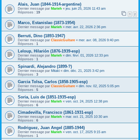
Alais, Juan (1844-1914-argentine)
Dernier message par
Marieh
«
jeu. juin 25, 2026 11:43 am
Réponses :
19
1
2
Marco, Estanislao (1873-1954)
Dernier message par
Marieh
«
mer. avr. 22, 2026 2:36 pm
Berruti, Dino (1893-1947)
Dernier message par
ClassicGuitare
«
mer. avr. 08, 2026 9:40 pm
Réponses :
1
Leloup, Hilarión (1876-1939-esp)
Dernier message par
Marieh
«
dim. févr. 01, 2026 12:33 pm
Réponses :
1
Spinardi, Alejandro (1899-?)
Dernier message par
Mitaki
«
dim. déc. 21, 2025 3:42 pm
Réponses :
3
Garcia Tolsa, Carlos (1858-1905-esp)
Dernier message par
ClassicGuitare
«
dim. nov. 02, 2025 5:05 pm
Réponses :
5
Soria, Luis de (1851-1935-esp)
Dernier message par
Marieh
«
ven. oct. 24, 2025 12:38 pm
Réponses :
6
Cimadevilla, Francisco (1861-1931-esp)
Dernier message par
Marieh
«
mar. oct. 21, 2025 10:30 am
Réponses :
6
Rodriguez, Juan Angel (1885-1944)
Dernier message par
Marieh
«
ven. oct. 17, 2025 9:15 am
Réponses :
1