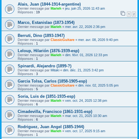
Alais, Juan (1844-1914-argentine)
Dernier message par
Marieh
«
jeu. juin 25, 2026 11:43 am
Réponses :
19
1
2
Marco, Estanislao (1873-1954)
Dernier message par
Marieh
«
mer. avr. 22, 2026 2:36 pm
Berruti, Dino (1893-1947)
Dernier message par
ClassicGuitare
«
mer. avr. 08, 2026 9:40 pm
Réponses :
1
Leloup, Hilarión (1876-1939-esp)
Dernier message par
Marieh
«
dim. févr. 01, 2026 12:33 pm
Réponses :
1
Spinardi, Alejandro (1899-?)
Dernier message par
Mitaki
«
dim. déc. 21, 2025 3:42 pm
Réponses :
3
Garcia Tolsa, Carlos (1858-1905-esp)
Dernier message par
ClassicGuitare
«
dim. nov. 02, 2025 5:05 pm
Réponses :
5
Soria, Luis de (1851-1935-esp)
Dernier message par
Marieh
«
ven. oct. 24, 2025 12:38 pm
Réponses :
6
Cimadevilla, Francisco (1861-1931-esp)
Dernier message par
Marieh
«
mar. oct. 21, 2025 10:30 am
Réponses :
6
Rodriguez, Juan Angel (1885-1944)
Dernier message par
Marieh
«
ven. oct. 17, 2025 9:15 am
Réponses :
1