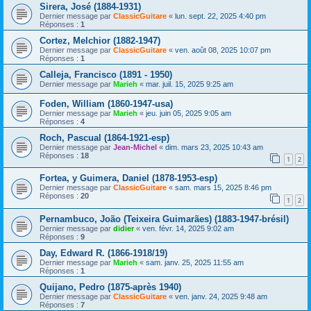
Sirera, José (1884-1931)
Dernier message par
ClassicGuitare
«
lun. sept. 22, 2025 4:40 pm
Réponses :
1
Cortez, Melchior (1882-1947)
Dernier message par
ClassicGuitare
«
ven. août 08, 2025 10:07 pm
Réponses :
1
Calleja, Francisco (1891 - 1950)
Dernier message par
Marieh
«
mar. juil. 15, 2025 9:25 am
Foden, William (1860-1947-usa)
Dernier message par
Marieh
«
jeu. juin 05, 2025 9:05 am
Réponses :
4
Roch, Pascual (1864-1921-esp)
Dernier message par
Jean-Michel
«
dim. mars 23, 2025 10:43 am
Réponses :
18
1
2
Fortea, y Guimera, Daniel (1878-1953-esp)
Dernier message par
ClassicGuitare
«
sam. mars 15, 2025 8:46 pm
Réponses :
20
1
2
Pernambuco, João (Teixeira Guimarães) (1883-1947-brésil)
Dernier message par
didier
«
ven. févr. 14, 2025 9:02 am
Réponses :
9
Day, Edward R. (1866-1918/19)
Dernier message par
Marieh
«
sam. janv. 25, 2025 11:55 am
Réponses :
1
Quijano, Pedro (1875-après 1940)
Dernier message par
ClassicGuitare
«
ven. janv. 24, 2025 9:48 am
Réponses :
7