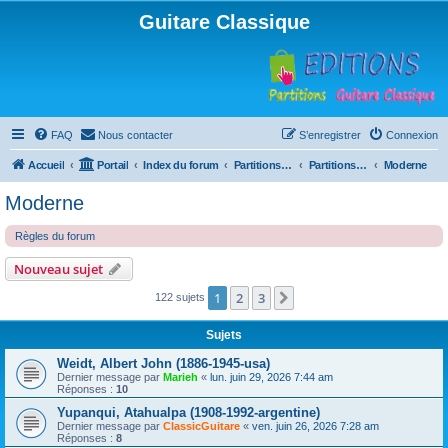
Guitare Classique
FAQ
Nous contacter
S’enregistrer
Connexion
Accueil
Portail
Index du forum
Partitions pour guitare en libre téléchargement
Partitions classées par compositeur
Moderne
Moderne
Règles du forum
Nouveau sujet
1
2
3
Suivante
122 sujets
Sujets
Weidt, Albert John (1886-1945-usa)
Dernier message par
Marieh
«
lun. juin 29, 2026 7:44 am
Réponses :
10
Yupanqui, Atahualpa (1908-1992-argentine)
Dernier message par
ClassicGuitare
«
ven. juin 26, 2026 7:28 am
Réponses :
8