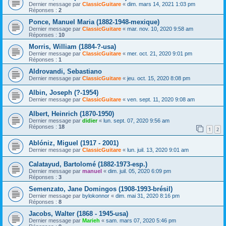
Dernier message par
ClassicGuitare
«
dim. mars 14, 2021 1:03 pm
Réponses :
2
Ponce, Manuel Maria (1882-1948-mexique)
Dernier message par
ClassicGuitare
«
mar. nov. 10, 2020 9:58 am
Réponses :
10
Morris, William (1884-?-usa)
Dernier message par
ClassicGuitare
«
mer. oct. 21, 2020 9:01 pm
Réponses :
1
Aldrovandi, Sebastiano
Dernier message par
ClassicGuitare
«
jeu. oct. 15, 2020 8:08 pm
Albin, Joseph (?-1954)
Dernier message par
ClassicGuitare
«
ven. sept. 11, 2020 9:08 am
Albert, Heinrich (1870-1950)
Dernier message par
didier
«
lun. sept. 07, 2020 9:56 am
Réponses :
18
1
2
Ablóniz, Miguel (1917 - 2001)
Dernier message par
ClassicGuitare
«
lun. juil. 13, 2020 9:01 am
Calatayud, Bartolomé (1882-1973-esp.)
Dernier message par
manuel
«
dim. juil. 05, 2020 6:09 pm
Réponses :
3
Semenzato, Jane Domingos (1908-1993-brésil)
Dernier message par
bylokonnor
«
dim. mai 31, 2020 8:16 pm
Réponses :
8
Jacobs, Walter (1868 - 1945-usa)
Dernier message par
Marieh
«
sam. mars 07, 2020 5:46 pm