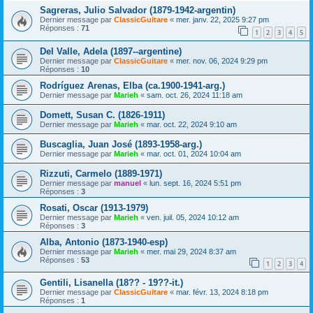
Sagreras, Julio Salvador (1879-1942-argentin)
Dernier message par
ClassicGuitare
«
mer. janv. 22, 2025 9:27 pm
Réponses :
71
1
2
3
4
5
Del Valle, Adela (1897--argentine)
Dernier message par
ClassicGuitare
«
mer. nov. 06, 2024 9:29 pm
Réponses :
10
Rodríguez Arenas, Elba (ca.1900-1941-arg.)
Dernier message par
Marieh
«
sam. oct. 26, 2024 11:18 am
Domett, Susan C. (1826-1911)
Dernier message par
Marieh
«
mar. oct. 22, 2024 9:10 am
Buscaglia, Juan José (1893-1958-arg.)
Dernier message par
Marieh
«
mar. oct. 01, 2024 10:04 am
Rizzuti, Carmelo (1889-1971)
Dernier message par
manuel
«
lun. sept. 16, 2024 5:51 pm
Réponses :
3
Rosati, Oscar (1913-1979)
Dernier message par
Marieh
«
ven. juil. 05, 2024 10:12 am
Réponses :
3
Alba, Antonio (1873-1940-esp)
Dernier message par
Marieh
«
mer. mai 29, 2024 8:37 am
Réponses :
53
1
2
3
4
Gentili, Lisanella (18?? - 19??-it.)
Dernier message par
ClassicGuitare
«
mar. févr. 13, 2024 8:18 pm
Réponses :
1