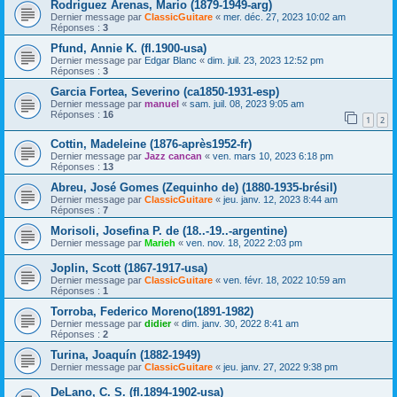
Rodriguez Arenas, Mario (1879-1949-arg)
Dernier message par
ClassicGuitare
«
mer. déc. 27, 2023 10:02 am
Réponses :
3
Pfund, Annie K. (fl.1900-usa)
Dernier message par
Edgar Blanc
«
dim. juil. 23, 2023 12:52 pm
Réponses :
3
Garcia Fortea, Severino (ca1850-1931-esp)
Dernier message par
manuel
«
sam. juil. 08, 2023 9:05 am
Réponses :
16
1
2
Cottin, Madeleine (1876-après1952-fr)
Dernier message par
Jazz cancan
«
ven. mars 10, 2023 6:18 pm
Réponses :
13
Abreu, José Gomes (Zequinho de) (1880-1935-brésil)
Dernier message par
ClassicGuitare
«
jeu. janv. 12, 2023 8:44 am
Réponses :
7
Morisoli, Josefina P. de (18..-19..-argentine)
Dernier message par
Marieh
«
ven. nov. 18, 2022 2:03 pm
Joplin, Scott (1867-1917-usa)
Dernier message par
ClassicGuitare
«
ven. févr. 18, 2022 10:59 am
Réponses :
1
Torroba, Federico Moreno(1891-1982)
Dernier message par
didier
«
dim. janv. 30, 2022 8:41 am
Réponses :
2
Turina, Joaquín (1882-1949)
Dernier message par
ClassicGuitare
«
jeu. janv. 27, 2022 9:38 pm
DeLano, C. S. (fl.1894-1902-usa)