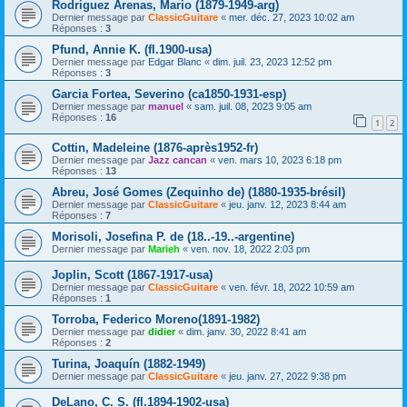
Rodriguez Arenas, Mario (1879-1949-arg)
Dernier message par
ClassicGuitare
«
mer. déc. 27, 2023 10:02 am
Réponses :
3
Pfund, Annie K. (fl.1900-usa)
Dernier message par
Edgar Blanc
«
dim. juil. 23, 2023 12:52 pm
Réponses :
3
Garcia Fortea, Severino (ca1850-1931-esp)
Dernier message par
manuel
«
sam. juil. 08, 2023 9:05 am
Réponses :
16
1
2
Cottin, Madeleine (1876-après1952-fr)
Dernier message par
Jazz cancan
«
ven. mars 10, 2023 6:18 pm
Réponses :
13
Abreu, José Gomes (Zequinho de) (1880-1935-brésil)
Dernier message par
ClassicGuitare
«
jeu. janv. 12, 2023 8:44 am
Réponses :
7
Morisoli, Josefina P. de (18..-19..-argentine)
Dernier message par
Marieh
«
ven. nov. 18, 2022 2:03 pm
Joplin, Scott (1867-1917-usa)
Dernier message par
ClassicGuitare
«
ven. févr. 18, 2022 10:59 am
Réponses :
1
Torroba, Federico Moreno(1891-1982)
Dernier message par
didier
«
dim. janv. 30, 2022 8:41 am
Réponses :
2
Turina, Joaquín (1882-1949)
Dernier message par
ClassicGuitare
«
jeu. janv. 27, 2022 9:38 pm
DeLano, C. S. (fl.1894-1902-usa)