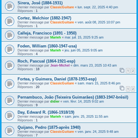
Sirera, José (1884-1931)
Dernier message par
ClassicGuitare
«
lun. sept. 22, 2025 4:40 pm
Réponses :
1
Cortez, Melchior (1882-1947)
Dernier message par
ClassicGuitare
«
ven. août 08, 2025 10:07 pm
Réponses :
1
Calleja, Francisco (1891 - 1950)
Dernier message par
Marieh
«
mar. juil. 15, 2025 9:25 am
Foden, William (1860-1947-usa)
Dernier message par
Marieh
«
jeu. juin 05, 2025 9:05 am
Réponses :
4
Roch, Pascual (1864-1921-esp)
Dernier message par
Jean-Michel
«
dim. mars 23, 2025 10:43 am
Réponses :
18
1
2
Fortea, y Guimera, Daniel (1878-1953-esp)
Dernier message par
ClassicGuitare
«
sam. mars 15, 2025 8:46 pm
Réponses :
20
1
2
Pernambuco, João (Teixeira Guimarães) (1883-1947-brésil)
Dernier message par
didier
«
ven. févr. 14, 2025 9:02 am
Réponses :
9
Day, Edward R. (1866-1918/19)
Dernier message par
Marieh
«
sam. janv. 25, 2025 11:55 am
Réponses :
1
Quijano, Pedro (1875-après 1940)
Dernier message par
ClassicGuitare
«
ven. janv. 24, 2025 9:48 am
Réponses :
7