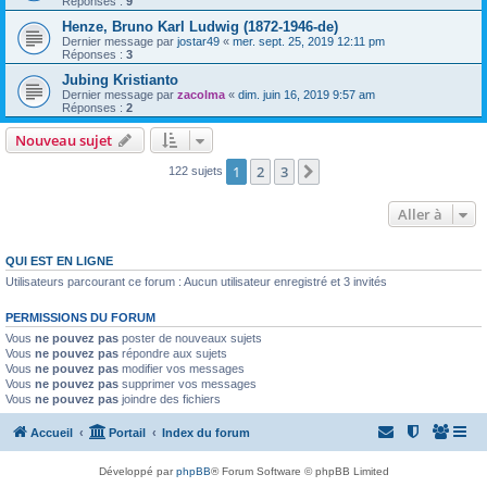
Réponses :
9
Henze, Bruno Karl Ludwig (1872-1946-de)
Dernier message par
jostar49
«
mer. sept. 25, 2019 12:11 pm
Réponses :
3
Jubing Kristianto
Dernier message par
zacolma
«
dim. juin 16, 2019 9:57 am
Réponses :
2
Nouveau sujet
1
2
3
Suivante
122 sujets
Aller à
QUI EST EN LIGNE
Utilisateurs parcourant ce forum : Aucun utilisateur enregistré et 3 invités
PERMISSIONS DU FORUM
Vous
ne pouvez pas
poster de nouveaux sujets
Vous
ne pouvez pas
répondre aux sujets
Vous
ne pouvez pas
modifier vos messages
Vous
ne pouvez pas
supprimer vos messages
Vous
ne pouvez pas
joindre des fichiers
Accueil
Portail
Index du forum
Développé par
phpBB
® Forum Software © phpBB Limited