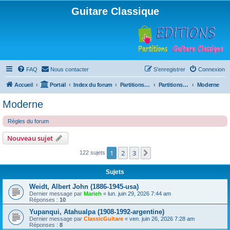
Guitare Classique
FAQ
Nous contacter
S’enregistrer
Connexion
Accueil
Portail
Index du forum
Partitions pour guitare en libre téléchargement
Partitions classées par compositeur
Moderne
Moderne
Règles du forum
Nouveau sujet
1
2
3
Suivante
122 sujets
Sujets
Weidt, Albert John (1886-1945-usa)
Dernier message par
Marieh
«
lun. juin 29, 2026 7:44 am
Réponses :
10
Yupanqui, Atahualpa (1908-1992-argentine)
Dernier message par
ClassicGuitare
«
ven. juin 26, 2026 7:28 am
Réponses :
8