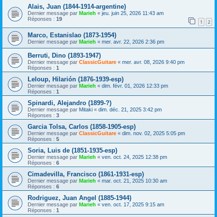
Alais, Juan (1844-1914-argentine)
Dernier message par
Marieh
«
jeu. juin 25, 2026 11:43 am
Réponses :
19
1
2
Marco, Estanislao (1873-1954)
Dernier message par
Marieh
«
mer. avr. 22, 2026 2:36 pm
Berruti, Dino (1893-1947)
Dernier message par
ClassicGuitare
«
mer. avr. 08, 2026 9:40 pm
Réponses :
1
Leloup, Hilarión (1876-1939-esp)
Dernier message par
Marieh
«
dim. févr. 01, 2026 12:33 pm
Réponses :
1
Spinardi, Alejandro (1899-?)
Dernier message par
Mitaki
«
dim. déc. 21, 2025 3:42 pm
Réponses :
3
Garcia Tolsa, Carlos (1858-1905-esp)
Dernier message par
ClassicGuitare
«
dim. nov. 02, 2025 5:05 pm
Réponses :
5
Soria, Luis de (1851-1935-esp)
Dernier message par
Marieh
«
ven. oct. 24, 2025 12:38 pm
Réponses :
6
Cimadevilla, Francisco (1861-1931-esp)
Dernier message par
Marieh
«
mar. oct. 21, 2025 10:30 am
Réponses :
6
Rodriguez, Juan Angel (1885-1944)
Dernier message par
Marieh
«
ven. oct. 17, 2025 9:15 am
Réponses :
1