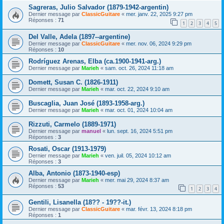
Sagreras, Julio Salvador (1879-1942-argentin)
Dernier message par
ClassicGuitare
«
mer. janv. 22, 2025 9:27 pm
Réponses :
71
1
2
3
4
5
Del Valle, Adela (1897--argentine)
Dernier message par
ClassicGuitare
«
mer. nov. 06, 2024 9:29 pm
Réponses :
10
Rodríguez Arenas, Elba (ca.1900-1941-arg.)
Dernier message par
Marieh
«
sam. oct. 26, 2024 11:18 am
Domett, Susan C. (1826-1911)
Dernier message par
Marieh
«
mar. oct. 22, 2024 9:10 am
Buscaglia, Juan José (1893-1958-arg.)
Dernier message par
Marieh
«
mar. oct. 01, 2024 10:04 am
Rizzuti, Carmelo (1889-1971)
Dernier message par
manuel
«
lun. sept. 16, 2024 5:51 pm
Réponses :
3
Rosati, Oscar (1913-1979)
Dernier message par
Marieh
«
ven. juil. 05, 2024 10:12 am
Réponses :
3
Alba, Antonio (1873-1940-esp)
Dernier message par
Marieh
«
mer. mai 29, 2024 8:37 am
Réponses :
53
1
2
3
4
Gentili, Lisanella (18?? - 19??-it.)
Dernier message par
ClassicGuitare
«
mar. févr. 13, 2024 8:18 pm
Réponses :
1