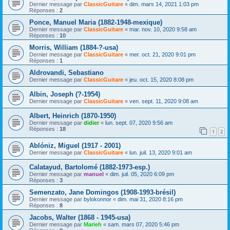
Dernier message par
ClassicGuitare
«
dim. mars 14, 2021 1:03 pm
Réponses :
2
Ponce, Manuel Maria (1882-1948-mexique)
Dernier message par
ClassicGuitare
«
mar. nov. 10, 2020 9:58 am
Réponses :
10
Morris, William (1884-?-usa)
Dernier message par
ClassicGuitare
«
mer. oct. 21, 2020 9:01 pm
Réponses :
1
Aldrovandi, Sebastiano
Dernier message par
ClassicGuitare
«
jeu. oct. 15, 2020 8:08 pm
Albin, Joseph (?-1954)
Dernier message par
ClassicGuitare
«
ven. sept. 11, 2020 9:08 am
Albert, Heinrich (1870-1950)
Dernier message par
didier
«
lun. sept. 07, 2020 9:56 am
Réponses :
18
1
2
Ablóniz, Miguel (1917 - 2001)
Dernier message par
ClassicGuitare
«
lun. juil. 13, 2020 9:01 am
Calatayud, Bartolomé (1882-1973-esp.)
Dernier message par
manuel
«
dim. juil. 05, 2020 6:09 pm
Réponses :
3
Semenzato, Jane Domingos (1908-1993-brésil)
Dernier message par
bylokonnor
«
dim. mai 31, 2020 8:16 pm
Réponses :
8
Jacobs, Walter (1868 - 1945-usa)
Dernier message par
Marieh
«
sam. mars 07, 2020 5:46 pm