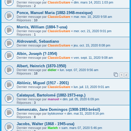
Dernier message par
ClassicGuitare
«
dim. mars 14, 2021 1:03 pm
Réponses :
2
Ponce, Manuel Maria (1882-1948-mexique)
Dernier message par
ClassicGuitare
«
mar. nov. 10, 2020 9:58 am
Réponses :
10
Morris, William (1884-?-usa)
Dernier message par
ClassicGuitare
«
mer. oct. 21, 2020 9:01 pm
Réponses :
1
Aldrovandi, Sebastiano
Dernier message par
ClassicGuitare
«
jeu. oct. 15, 2020 8:08 pm
Albin, Joseph (?-1954)
Dernier message par
ClassicGuitare
«
ven. sept. 11, 2020 9:08 am
Albert, Heinrich (1870-1950)
Dernier message par
didier
«
lun. sept. 07, 2020 9:56 am
Réponses :
18
1
2
Ablóniz, Miguel (1917 - 2001)
Dernier message par
ClassicGuitare
«
lun. juil. 13, 2020 9:01 am
Calatayud, Bartolomé (1882-1973-esp.)
Dernier message par
manuel
«
dim. juil. 05, 2020 6:09 pm
Réponses :
3
Semenzato, Jane Domingos (1908-1993-brésil)
Dernier message par
bylokonnor
«
dim. mai 31, 2020 8:16 pm
Réponses :
8
Jacobs, Walter (1868 - 1945-usa)
Dernier message par
Marieh
«
sam. mars 07, 2020 5:46 pm