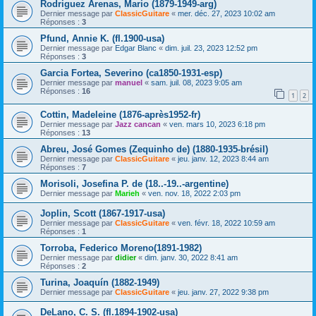
Rodriguez Arenas, Mario (1879-1949-arg)
Dernier message par
ClassicGuitare
«
mer. déc. 27, 2023 10:02 am
Réponses :
3
Pfund, Annie K. (fl.1900-usa)
Dernier message par
Edgar Blanc
«
dim. juil. 23, 2023 12:52 pm
Réponses :
3
Garcia Fortea, Severino (ca1850-1931-esp)
Dernier message par
manuel
«
sam. juil. 08, 2023 9:05 am
Réponses :
16
1
2
Cottin, Madeleine (1876-après1952-fr)
Dernier message par
Jazz cancan
«
ven. mars 10, 2023 6:18 pm
Réponses :
13
Abreu, José Gomes (Zequinho de) (1880-1935-brésil)
Dernier message par
ClassicGuitare
«
jeu. janv. 12, 2023 8:44 am
Réponses :
7
Morisoli, Josefina P. de (18..-19..-argentine)
Dernier message par
Marieh
«
ven. nov. 18, 2022 2:03 pm
Joplin, Scott (1867-1917-usa)
Dernier message par
ClassicGuitare
«
ven. févr. 18, 2022 10:59 am
Réponses :
1
Torroba, Federico Moreno(1891-1982)
Dernier message par
didier
«
dim. janv. 30, 2022 8:41 am
Réponses :
2
Turina, Joaquín (1882-1949)
Dernier message par
ClassicGuitare
«
jeu. janv. 27, 2022 9:38 pm
DeLano, C. S. (fl.1894-1902-usa)