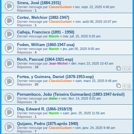
Sirera, José (1884-1931)
Dernier message par
ClassicGuitare
«
lun. sept. 22, 2025 4:40 pm
Réponses :
1
Cortez, Melchior (1882-1947)
Dernier message par
ClassicGuitare
«
ven. août 08, 2025 10:07 pm
Réponses :
1
Calleja, Francisco (1891 - 1950)
Dernier message par
Marieh
«
mar. juil. 15, 2025 9:25 am
Foden, William (1860-1947-usa)
Dernier message par
Marieh
«
jeu. juin 05, 2025 9:05 am
Réponses :
4
Roch, Pascual (1864-1921-esp)
Dernier message par
Jean-Michel
«
dim. mars 23, 2025 10:43 am
Réponses :
18
1
2
Fortea, y Guimera, Daniel (1878-1953-esp)
Dernier message par
ClassicGuitare
«
sam. mars 15, 2025 8:46 pm
Réponses :
20
1
2
Pernambuco, João (Teixeira Guimarães) (1883-1947-brésil)
Dernier message par
didier
«
ven. févr. 14, 2025 9:02 am
Réponses :
9
Day, Edward R. (1866-1918/19)
Dernier message par
Marieh
«
sam. janv. 25, 2025 11:55 am
Réponses :
1
Quijano, Pedro (1875-après 1940)
Dernier message par
ClassicGuitare
«
ven. janv. 24, 2025 9:48 am
Réponses :
7