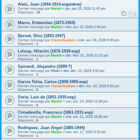
Alais, Juan (1844-1914-argentine)
Dernier message par
Marieh
«
jeu. juin 25, 2026 11:43 am
Réponses :
19
1
2
Marco, Estanislao (1873-1954)
Dernier message par
Marieh
«
mer. avr. 22, 2026 2:36 pm
Berruti, Dino (1893-1947)
Dernier message par
ClassicGuitare
«
mer. avr. 08, 2026 9:40 pm
Réponses :
1
Leloup, Hilarión (1876-1939-esp)
Dernier message par
Marieh
«
dim. févr. 01, 2026 12:33 pm
Réponses :
1
Spinardi, Alejandro (1899-?)
Dernier message par
Mitaki
«
dim. déc. 21, 2025 3:42 pm
Réponses :
3
Garcia Tolsa, Carlos (1858-1905-esp)
Dernier message par
ClassicGuitare
«
dim. nov. 02, 2025 5:05 pm
Réponses :
5
Soria, Luis de (1851-1935-esp)
Dernier message par
Marieh
«
ven. oct. 24, 2025 12:38 pm
Réponses :
6
Cimadevilla, Francisco (1861-1931-esp)
Dernier message par
Marieh
«
mar. oct. 21, 2025 10:30 am
Réponses :
6
Rodriguez, Juan Angel (1885-1944)
Dernier message par
Marieh
«
ven. oct. 17, 2025 9:15 am
Réponses :
1