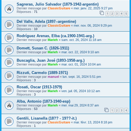
Sagreras, Julio Salvador (1879-1942-argentin)
Dernier message par
ClassicGuitare
«
mer. janv. 22, 2025 9:27 pm
Réponses :
71
1
2
3
4
5
Del Valle, Adela (1897--argentine)
Dernier message par
ClassicGuitare
«
mer. nov. 06, 2024 9:29 pm
Réponses :
10
Rodríguez Arenas, Elba (ca.1900-1941-arg.)
Dernier message par
Marieh
«
sam. oct. 26, 2024 11:18 am
Domett, Susan C. (1826-1911)
Dernier message par
Marieh
«
mar. oct. 22, 2024 9:10 am
Buscaglia, Juan José (1893-1958-arg.)
Dernier message par
Marieh
«
mar. oct. 01, 2024 10:04 am
Rizzuti, Carmelo (1889-1971)
Dernier message par
manuel
«
lun. sept. 16, 2024 5:51 pm
Réponses :
3
Rosati, Oscar (1913-1979)
Dernier message par
Marieh
«
ven. juil. 05, 2024 10:12 am
Réponses :
3
Alba, Antonio (1873-1940-esp)
Dernier message par
Marieh
«
mer. mai 29, 2024 8:37 am
Réponses :
53
1
2
3
4
Gentili, Lisanella (18?? - 19??-it.)
Dernier message par
ClassicGuitare
«
mar. févr. 13, 2024 8:18 pm
Réponses :
1