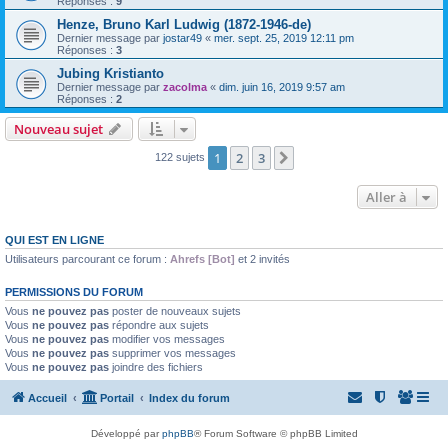
Réponses :
9
Henze, Bruno Karl Ludwig (1872-1946-de)
Dernier message par
jostar49
«
mer. sept. 25, 2019 12:11 pm
Réponses :
3
Jubing Kristianto
Dernier message par
zacolma
«
dim. juin 16, 2019 9:57 am
Réponses :
2
Nouveau sujet
1
2
3
Suivante
122 sujets
Aller à
QUI EST EN LIGNE
Utilisateurs parcourant ce forum :
Ahrefs [Bot]
et 2 invités
PERMISSIONS DU FORUM
Vous
ne pouvez pas
poster de nouveaux sujets
Vous
ne pouvez pas
répondre aux sujets
Vous
ne pouvez pas
modifier vos messages
Vous
ne pouvez pas
supprimer vos messages
Vous
ne pouvez pas
joindre des fichiers
Accueil
Portail
Index du forum
Développé par
phpBB
® Forum Software © phpBB Limited