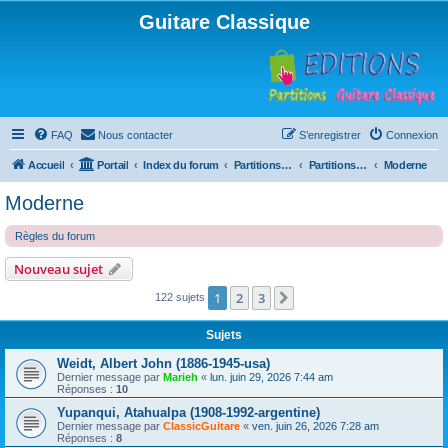
Guitare Classique
FAQ
Nous contacter
S’enregistrer
Connexion
Accueil
Portail
Index du forum
Partitions pour guitare en libre téléchargement
Partitions classées par compositeur
Moderne
Moderne
Règles du forum
Nouveau sujet
1
2
3
Suivante
122 sujets
Sujets
Weidt, Albert John (1886-1945-usa)
Dernier message par
Marieh
«
lun. juin 29, 2026 7:44 am
Réponses :
10
Yupanqui, Atahualpa (1908-1992-argentine)
Dernier message par
ClassicGuitare
«
ven. juin 26, 2026 7:28 am
Réponses :
8