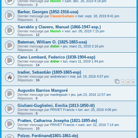
Dernier message par
Marieh
«
sam. déc. 28, 2019 4:18 pm
Réponses :
2
Barker, Georges (1852-1916-usa)
Dernier message par
ClassicGuitare
«
mer. sept. 18, 2019 8:41 pm
Réponses :
1
Sarrablo y Clavero, Manuel (1866-1947-esp.)
Dernier message par
Marieh
«
ven. avr. 05, 2019 7:15 pm
Réponses :
12
Bateman, William O. (1825-1883-usa)
Dernier message par
didier
«
jeu. mars 21, 2019 2:16 pm
Réponses :
2
Cano Lombard, Federico (1838-1904-esp)
Dernier message par
didier
«
lun. mars 11, 2019 1:44 pm
Réponses :
14
Iradier, Sebastián (1809-1865-esp)
Dernier message par
andrebraci
«
mar. juil. 19, 2016 4:57 pm
Réponses :
34
1
2
3
Augustin Barrios Mangoré
Dernier message par
martingouin
«
jeu. juin 23, 2016 12:57 am
Réponses :
6
Giuliani-Guglielmi, Emilia (1813-1850-itl)
Dernier message par
PRIVET Francis
«
lun. avr. 25, 2016 4:06 pm
Réponses :
6
Pratten, Catharina Josepha (1821-1895-de)
Dernier message par
PRIVET Francis
«
sam. avr. 02, 2016 7:14 am
Réponses :
10
Pelzer, Ferdinand(1801-1861-de)