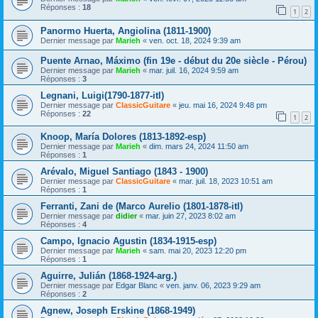
Réponses :
18
1
2
Panormo Huerta, Angiolina (1811-1900)
Dernier message par
Marieh
«
ven. oct. 18, 2024 9:39 am
Puente Arnao, Máximo (fin 19e - début du 20e siècle - Pérou)
Dernier message par
Marieh
«
mar. juil. 16, 2024 9:59 am
Réponses :
3
Legnani, Luigi(1790-1877-itl)
Dernier message par
ClassicGuitare
«
jeu. mai 16, 2024 9:48 pm
Réponses :
22
1
2
Knoop, María Dolores (1813-1892-esp)
Dernier message par
Marieh
«
dim. mars 24, 2024 11:50 am
Réponses :
1
Arévalo, Miguel Santiago (1843 - 1900)
Dernier message par
ClassicGuitare
«
mar. juil. 18, 2023 10:51 am
Réponses :
1
Ferranti, Zani de (Marco Aurelio (1801-1878-itl)
Dernier message par
didier
«
mar. juin 27, 2023 8:02 am
Réponses :
4
Campo, Ignacio Agustin (1834-1915-esp)
Dernier message par
Marieh
«
sam. mai 20, 2023 12:20 pm
Réponses :
1
Aguirre, Julián (1868-1924-arg.)
Dernier message par
Edgar Blanc
«
ven. janv. 06, 2023 9:29 am
Réponses :
2
Agnew, Joseph Erskine (1868-1949)