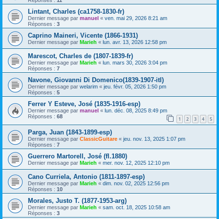
Lintant, Charles (ca1758-1830-fr)
Dernier message par
manuel
«
ven. mai 29, 2026 8:21 am
Réponses :
3
Caprino Maineri, Vicente (1866-1931)
Dernier message par
Marieh
«
lun. avr. 13, 2026 12:58 pm
Marescot, Charles de (1807-1839-fr)
Dernier message par
Marieh
«
lun. mars 30, 2026 3:04 pm
Réponses :
7
Navone, Giovanni Di Domenico(1839-1907-itl)
Dernier message par
welarim
«
jeu. févr. 05, 2026 1:50 pm
Réponses :
5
Ferrer Y Esteve, José (1835-1916-esp)
Dernier message par
manuel
«
lun. déc. 08, 2025 8:49 pm
Réponses :
68
1
2
3
4
5
Parga, Juan (1843-1899-esp)
Dernier message par
ClassicGuitare
«
jeu. nov. 13, 2025 1:07 pm
Réponses :
7
Guerrero Martorell, José (fl.1880)
Dernier message par
Marieh
«
mer. nov. 12, 2025 12:10 pm
Cano Curriela, Antonio (1811-1897-esp)
Dernier message par
Marieh
«
dim. nov. 02, 2025 12:56 pm
Réponses :
10
Morales, Justo T. (1877-1953-arg)
Dernier message par
Marieh
«
sam. oct. 18, 2025 10:58 am
Réponses :
3