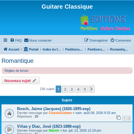
Guitare Classique
FAQ
Nous contacter
S’enregistrer
Connexion
Accueil
Portail
Index du forum
Partitions pour guitare en libre téléchargement
Partitions classées par compositeur
Romantique
Romantique
Règles du forum
Nouveau sujet
1
2
3
4
5
Suivante
236 sujets
Sujets
Bosch, Jaime (Jacques) (1826-1895-esp)
Dernier message par
ClassicGuitare
«
sam. août 08, 2026 9:33 am
Réponses :
25
1
2
Viñas y Diaz, José (1823-1888-esp)
Dernier message par
Marieh
«
lun. juil. 13, 2026 12:19 pm
Réponses :
11