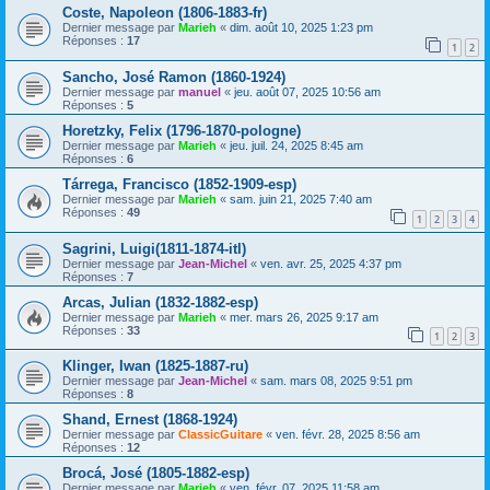
Coste, Napoleon (1806-1883-fr)
Dernier message par
Marieh
«
dim. août 10, 2025 1:23 pm
Réponses :
17
1
2
Sancho, José Ramon (1860-1924)
Dernier message par
manuel
«
jeu. août 07, 2025 10:56 am
Réponses :
5
Horetzky, Felix (1796-1870-pologne)
Dernier message par
Marieh
«
jeu. juil. 24, 2025 8:45 am
Réponses :
6
Tárrega, Francisco (1852-1909-esp)
Dernier message par
Marieh
«
sam. juin 21, 2025 7:40 am
Réponses :
49
1
2
3
4
Sagrini, Luigi(1811-1874-itl)
Dernier message par
Jean-Michel
«
ven. avr. 25, 2025 4:37 pm
Réponses :
7
Arcas, Julian (1832-1882-esp)
Dernier message par
Marieh
«
mer. mars 26, 2025 9:17 am
Réponses :
33
1
2
3
Klinger, Iwan (1825-1887-ru)
Dernier message par
Jean-Michel
«
sam. mars 08, 2025 9:51 pm
Réponses :
8
Shand, Ernest (1868-1924)
Dernier message par
ClassicGuitare
«
ven. févr. 28, 2025 8:56 am
Réponses :
12
Brocá, José (1805-1882-esp)
Dernier message par
Marieh
«
ven. févr. 07, 2025 11:58 am