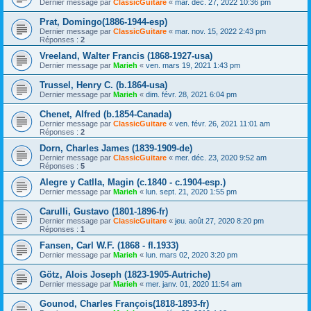
Dernier message par
ClassicGuitare
«
mar. déc. 27, 2022 10:36 pm
Prat, Domingo(1886-1944-esp)
Dernier message par
ClassicGuitare
«
mar. nov. 15, 2022 2:43 pm
Réponses :
2
Vreeland, Walter Francis (1868-1927-usa)
Dernier message par
Marieh
«
ven. mars 19, 2021 1:43 pm
Trussel, Henry C. (b.1864-usa)
Dernier message par
Marieh
«
dim. févr. 28, 2021 6:04 pm
Chenet, Alfred (b.1854-Canada)
Dernier message par
ClassicGuitare
«
ven. févr. 26, 2021 11:01 am
Réponses :
2
Dorn, Charles James (1839-1909-de)
Dernier message par
ClassicGuitare
«
mer. déc. 23, 2020 9:52 am
Réponses :
5
Alegre y Catlla, Magin (c.1840 - c.1904-esp.)
Dernier message par
Marieh
«
lun. sept. 21, 2020 1:55 pm
Carulli, Gustavo (1801-1896-fr)
Dernier message par
ClassicGuitare
«
jeu. août 27, 2020 8:20 pm
Réponses :
1
Fansen, Carl W.F. (1868 - fl.1933)
Dernier message par
Marieh
«
lun. mars 02, 2020 3:20 pm
Götz, Alois Joseph (1823-1905-Autriche)
Dernier message par
Marieh
«
mer. janv. 01, 2020 11:54 am
Gounod, Charles François(1818-1893-fr)