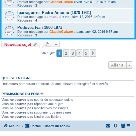
Dernier message par
ClassicGuitare
«
ven. avr. 01, 2016 9:26 am
Réponses :
3
Iparraguirre, Pedro Antonio (1879-1931)
Dernier message par
manuel
«
ven. févr. 12, 2016 1:49 pm
Réponses :
4
Podovec Ivan 1800-1873
Dernier message par
ClassicGuitare
«
sam. janv. 02, 2016 9:57 am
Réponses :
3
Nouveau sujet
1
2
3
4
5
Suivante
236 sujets
Aller à
QUI EST EN LIGNE
Utilisateurs parcourant ce forum : Aucun utilisateur enregistré et 4 invités
PERMISSIONS DU FORUM
Vous
ne pouvez pas
poster de nouveaux sujets
Vous
ne pouvez pas
répondre aux sujets
Vous
ne pouvez pas
modifier vos messages
Vous
ne pouvez pas
supprimer vos messages
Vous
ne pouvez pas
joindre des fichiers
Accueil
Portail
Index du forum