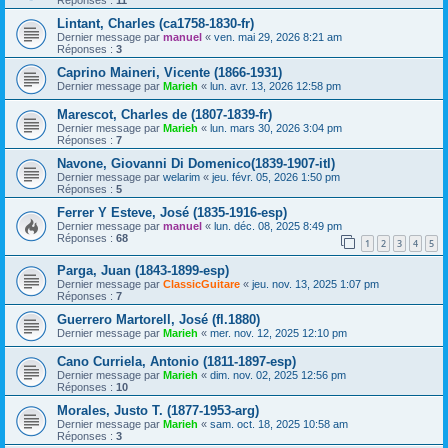
Lintant, Charles (ca1758-1830-fr)
Dernier message par
manuel
«
ven. mai 29, 2026 8:21 am
Réponses :
3
Caprino Maineri, Vicente (1866-1931)
Dernier message par
Marieh
«
lun. avr. 13, 2026 12:58 pm
Marescot, Charles de (1807-1839-fr)
Dernier message par
Marieh
«
lun. mars 30, 2026 3:04 pm
Réponses :
7
Navone, Giovanni Di Domenico(1839-1907-itl)
Dernier message par
welarim
«
jeu. févr. 05, 2026 1:50 pm
Réponses :
5
Ferrer Y Esteve, José (1835-1916-esp)
Dernier message par
manuel
«
lun. déc. 08, 2025 8:49 pm
Réponses :
68
1
2
3
4
5
Parga, Juan (1843-1899-esp)
Dernier message par
ClassicGuitare
«
jeu. nov. 13, 2025 1:07 pm
Réponses :
7
Guerrero Martorell, José (fl.1880)
Dernier message par
Marieh
«
mer. nov. 12, 2025 12:10 pm
Cano Curriela, Antonio (1811-1897-esp)
Dernier message par
Marieh
«
dim. nov. 02, 2025 12:56 pm
Réponses :
10
Morales, Justo T. (1877-1953-arg)
Dernier message par
Marieh
«
sam. oct. 18, 2025 10:58 am
Réponses :
3