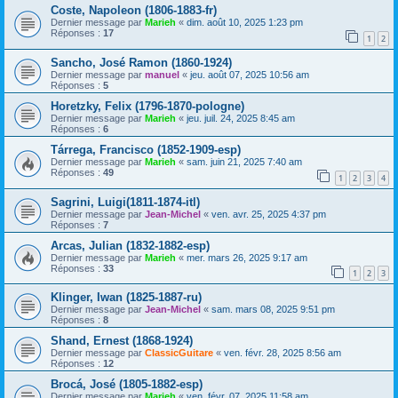
Coste, Napoleon (1806-1883-fr)
Dernier message par
Marieh
«
dim. août 10, 2025 1:23 pm
Réponses :
17
1
2
Sancho, José Ramon (1860-1924)
Dernier message par
manuel
«
jeu. août 07, 2025 10:56 am
Réponses :
5
Horetzky, Felix (1796-1870-pologne)
Dernier message par
Marieh
«
jeu. juil. 24, 2025 8:45 am
Réponses :
6
Tárrega, Francisco (1852-1909-esp)
Dernier message par
Marieh
«
sam. juin 21, 2025 7:40 am
Réponses :
49
1
2
3
4
Sagrini, Luigi(1811-1874-itl)
Dernier message par
Jean-Michel
«
ven. avr. 25, 2025 4:37 pm
Réponses :
7
Arcas, Julian (1832-1882-esp)
Dernier message par
Marieh
«
mer. mars 26, 2025 9:17 am
Réponses :
33
1
2
3
Klinger, Iwan (1825-1887-ru)
Dernier message par
Jean-Michel
«
sam. mars 08, 2025 9:51 pm
Réponses :
8
Shand, Ernest (1868-1924)
Dernier message par
ClassicGuitare
«
ven. févr. 28, 2025 8:56 am
Réponses :
12
Brocá, José (1805-1882-esp)
Dernier message par
Marieh
«
ven. févr. 07, 2025 11:58 am