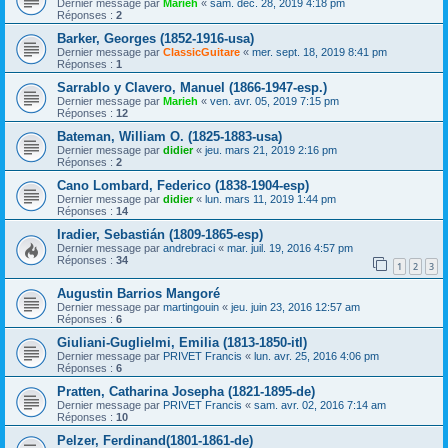
Dernier message par
Marieh
«
sam. déc. 28, 2019 4:18 pm
Réponses :
2
Barker, Georges (1852-1916-usa)
Dernier message par
ClassicGuitare
«
mer. sept. 18, 2019 8:41 pm
Réponses :
1
Sarrablo y Clavero, Manuel (1866-1947-esp.)
Dernier message par
Marieh
«
ven. avr. 05, 2019 7:15 pm
Réponses :
12
Bateman, William O. (1825-1883-usa)
Dernier message par
didier
«
jeu. mars 21, 2019 2:16 pm
Réponses :
2
Cano Lombard, Federico (1838-1904-esp)
Dernier message par
didier
«
lun. mars 11, 2019 1:44 pm
Réponses :
14
Iradier, Sebastián (1809-1865-esp)
Dernier message par
andrebraci
«
mar. juil. 19, 2016 4:57 pm
Réponses :
34
1
2
3
Augustin Barrios Mangoré
Dernier message par
martingouin
«
jeu. juin 23, 2016 12:57 am
Réponses :
6
Giuliani-Guglielmi, Emilia (1813-1850-itl)
Dernier message par
PRIVET Francis
«
lun. avr. 25, 2016 4:06 pm
Réponses :
6
Pratten, Catharina Josepha (1821-1895-de)
Dernier message par
PRIVET Francis
«
sam. avr. 02, 2016 7:14 am
Réponses :
10
Pelzer, Ferdinand(1801-1861-de)