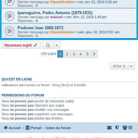
Dernier message par
ClassicGuitare
«
ven. avr. 01, 2016 9:26 am
Réponses :
3
Iparraguirre, Pedro Antonio (1879-1931)
Dernier message par
manuel
«
ven. févr. 12, 2016 1:49 pm
Réponses :
4
Podovec Ivan 1800-1873
Dernier message par
ClassicGuitare
«
sam. janv. 02, 2016 9:57 am
Réponses :
3
Nouveau sujet
1
2
3
4
5
Suivante
236 sujets
Aller à
QUI EST EN LIGNE
Utilisateurs parcourant ce forum :
Bing [Bot]
et 3 invités
PERMISSIONS DU FORUM
Vous
ne pouvez pas
poster de nouveaux sujets
Vous
ne pouvez pas
répondre aux sujets
Vous
ne pouvez pas
modifier vos messages
Vous
ne pouvez pas
supprimer vos messages
Vous
ne pouvez pas
joindre des fichiers
Accueil
Portail
Index du forum