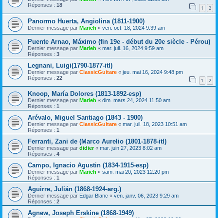
Réponses :
18
1
2
Panormo Huerta, Angiolina (1811-1900)
Dernier message par
Marieh
«
ven. oct. 18, 2024 9:39 am
Puente Arnao, Máximo (fin 19e - début du 20e siècle - Pérou)
Dernier message par
Marieh
«
mar. juil. 16, 2024 9:59 am
Réponses :
3
Legnani, Luigi(1790-1877-itl)
Dernier message par
ClassicGuitare
«
jeu. mai 16, 2024 9:48 pm
Réponses :
22
1
2
Knoop, María Dolores (1813-1892-esp)
Dernier message par
Marieh
«
dim. mars 24, 2024 11:50 am
Réponses :
1
Arévalo, Miguel Santiago (1843 - 1900)
Dernier message par
ClassicGuitare
«
mar. juil. 18, 2023 10:51 am
Réponses :
1
Ferranti, Zani de (Marco Aurelio (1801-1878-itl)
Dernier message par
didier
«
mar. juin 27, 2023 8:02 am
Réponses :
4
Campo, Ignacio Agustin (1834-1915-esp)
Dernier message par
Marieh
«
sam. mai 20, 2023 12:20 pm
Réponses :
1
Aguirre, Julián (1868-1924-arg.)
Dernier message par
Edgar Blanc
«
ven. janv. 06, 2023 9:29 am
Réponses :
2
Agnew, Joseph Erskine (1868-1949)