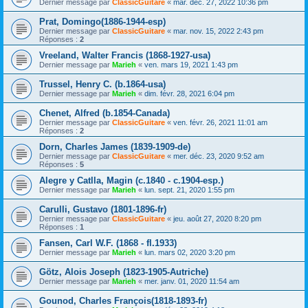
Dernier message par
ClassicGuitare
«
mar. déc. 27, 2022 10:36 pm
Prat, Domingo(1886-1944-esp)
Dernier message par
ClassicGuitare
«
mar. nov. 15, 2022 2:43 pm
Réponses :
2
Vreeland, Walter Francis (1868-1927-usa)
Dernier message par
Marieh
«
ven. mars 19, 2021 1:43 pm
Trussel, Henry C. (b.1864-usa)
Dernier message par
Marieh
«
dim. févr. 28, 2021 6:04 pm
Chenet, Alfred (b.1854-Canada)
Dernier message par
ClassicGuitare
«
ven. févr. 26, 2021 11:01 am
Réponses :
2
Dorn, Charles James (1839-1909-de)
Dernier message par
ClassicGuitare
«
mer. déc. 23, 2020 9:52 am
Réponses :
5
Alegre y Catlla, Magin (c.1840 - c.1904-esp.)
Dernier message par
Marieh
«
lun. sept. 21, 2020 1:55 pm
Carulli, Gustavo (1801-1896-fr)
Dernier message par
ClassicGuitare
«
jeu. août 27, 2020 8:20 pm
Réponses :
1
Fansen, Carl W.F. (1868 - fl.1933)
Dernier message par
Marieh
«
lun. mars 02, 2020 3:20 pm
Götz, Alois Joseph (1823-1905-Autriche)
Dernier message par
Marieh
«
mer. janv. 01, 2020 11:54 am
Gounod, Charles François(1818-1893-fr)