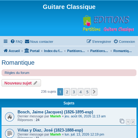
Guitare Classique
FAQ
Nous contacter
S’enregistrer
Connexion
Accueil
Portail
Index du forum
Partitions pour guitare en libre téléchargement
Partitions classées par compositeur
Romantique
Romantique
Règles du forum
Nouveau sujet
1
2
3
4
5
Suivante
236 sujets
Sujets
Bosch, Jaime (Jacques) (1826-1895-esp)
Dernier message par
Marieh
«
jeu. août 06, 2026 11:13 am
Réponses :
24
1
2
Viñas y Diaz, José (1823-1888-esp)
Dernier message par
Marieh
«
lun. juil. 13, 2026 12:19 pm
Réponses :
11