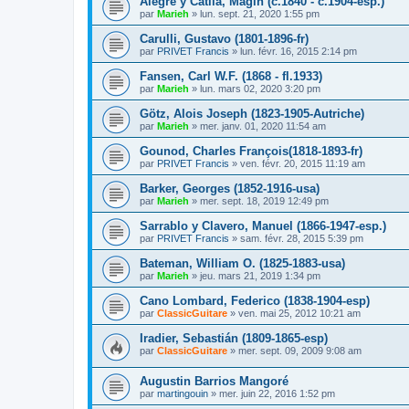
Alegre y Catlla, Magin (c.1840 - c.1904-esp.)
par
Marieh
»
lun. sept. 21, 2020 1:55 pm
Carulli, Gustavo (1801-1896-fr)
par
PRIVET Francis
»
lun. févr. 16, 2015 2:14 pm
Fansen, Carl W.F. (1868 - fl.1933)
par
Marieh
»
lun. mars 02, 2020 3:20 pm
Götz, Alois Joseph (1823-1905-Autriche)
par
Marieh
»
mer. janv. 01, 2020 11:54 am
Gounod, Charles François(1818-1893-fr)
par
PRIVET Francis
»
ven. févr. 20, 2015 11:19 am
Barker, Georges (1852-1916-usa)
par
Marieh
»
mer. sept. 18, 2019 12:49 pm
Sarrablo y Clavero, Manuel (1866-1947-esp.)
par
PRIVET Francis
»
sam. févr. 28, 2015 5:39 pm
Bateman, William O. (1825-1883-usa)
par
Marieh
»
jeu. mars 21, 2019 1:34 pm
Cano Lombard, Federico (1838-1904-esp)
par
ClassicGuitare
»
ven. mai 25, 2012 10:21 am
Iradier, Sebastián (1809-1865-esp)
par
ClassicGuitare
»
mer. sept. 09, 2009 9:08 am
Augustin Barrios Mangoré
par
martingouin
»
mer. juin 22, 2016 1:52 pm