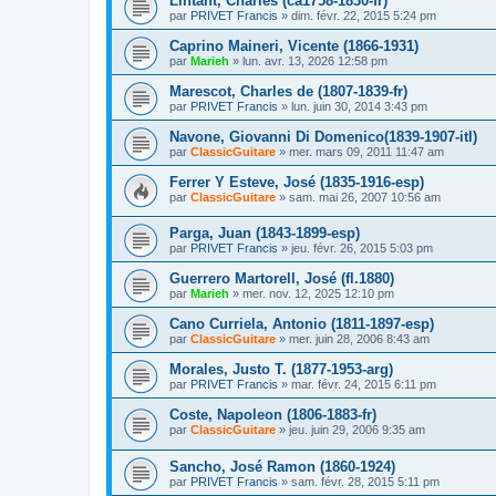
Lintant, Charles (ca1758-1830-fr)
par
PRIVET Francis
»
dim. févr. 22, 2015 5:24 pm
Caprino Maineri, Vicente (1866-1931)
par
Marieh
»
lun. avr. 13, 2026 12:58 pm
Marescot, Charles de (1807-1839-fr)
par
PRIVET Francis
»
lun. juin 30, 2014 3:43 pm
Navone, Giovanni Di Domenico(1839-1907-itl)
par
ClassicGuitare
»
mer. mars 09, 2011 11:47 am
Ferrer Y Esteve, José (1835-1916-esp)
par
ClassicGuitare
»
sam. mai 26, 2007 10:56 am
Parga, Juan (1843-1899-esp)
par
PRIVET Francis
»
jeu. févr. 26, 2015 5:03 pm
Guerrero Martorell, José (fl.1880)
par
Marieh
»
mer. nov. 12, 2025 12:10 pm
Cano Curriela, Antonio (1811-1897-esp)
par
ClassicGuitare
»
mer. juin 28, 2006 8:43 am
Morales, Justo T. (1877-1953-arg)
par
PRIVET Francis
»
mar. févr. 24, 2015 6:11 pm
Coste, Napoleon (1806-1883-fr)
par
ClassicGuitare
»
jeu. juin 29, 2006 9:35 am
Sancho, José Ramon (1860-1924)
par
PRIVET Francis
»
sam. févr. 28, 2015 5:11 pm