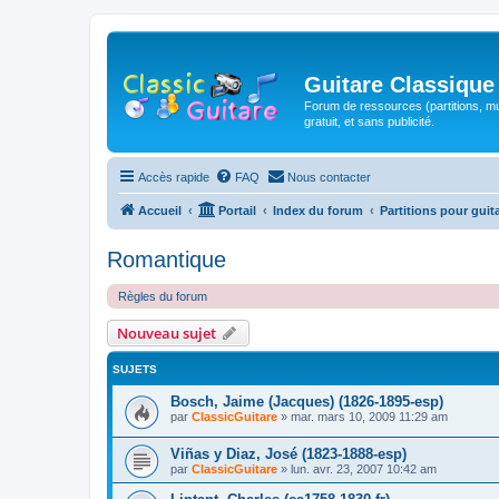
Guitare Classique
Forum de ressources (partitions, mu
gratuit, et sans publicité.
Accès rapide
FAQ
Nous contacter
Accueil
Portail
Index du forum
Partitions pour guit
Romantique
Règles du forum
Nouveau sujet
SUJETS
Bosch, Jaime (Jacques) (1826-1895-esp)
par
ClassicGuitare
»
mar. mars 10, 2009 11:29 am
Viñas y Diaz, José (1823-1888-esp)
par
ClassicGuitare
»
lun. avr. 23, 2007 10:42 am