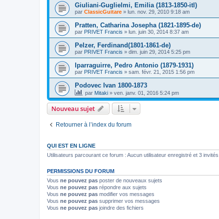
Giuliani-Guglielmi, Emilia (1813-1850-itl)
par
ClassicGuitare
»
lun. nov. 29, 2010 9:18 am
Pratten, Catharina Josepha (1821-1895-de)
par
PRIVET Francis
»
lun. juin 30, 2014 8:37 am
Pelzer, Ferdinand(1801-1861-de)
par
PRIVET Francis
»
dim. juin 29, 2014 5:25 pm
Iparraguirre, Pedro Antonio (1879-1931)
par
PRIVET Francis
»
sam. févr. 21, 2015 1:56 pm
Podovec Ivan 1800-1873
par
Mitaki
»
ven. janv. 01, 2016 5:24 pm
Nouveau sujet
Retourner à l’index du forum
QUI EST EN LIGNE
Utilisateurs parcourant ce forum : Aucun utilisateur enregistré et 3 invités
PERMISSIONS DU FORUM
Vous
ne pouvez pas
poster de nouveaux sujets
Vous
ne pouvez pas
répondre aux sujets
Vous
ne pouvez pas
modifier vos messages
Vous
ne pouvez pas
supprimer vos messages
Vous
ne pouvez pas
joindre des fichiers