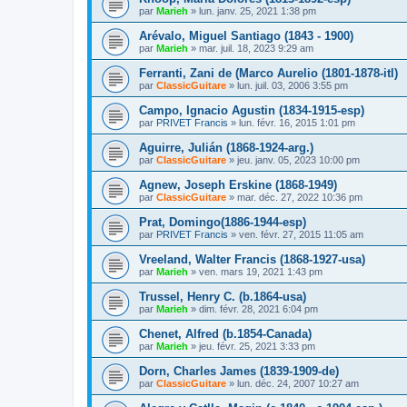
par
Marieh
»
lun. janv. 25, 2021 1:38 pm
Arévalo, Miguel Santiago (1843 - 1900)
par
Marieh
»
mar. juil. 18, 2023 9:29 am
Ferranti, Zani de (Marco Aurelio (1801-1878-itl)
par
ClassicGuitare
»
lun. juil. 03, 2006 3:55 pm
Campo, Ignacio Agustin (1834-1915-esp)
par
PRIVET Francis
»
lun. févr. 16, 2015 1:01 pm
Aguirre, Julián (1868-1924-arg.)
par
ClassicGuitare
»
jeu. janv. 05, 2023 10:00 pm
Agnew, Joseph Erskine (1868-1949)
par
ClassicGuitare
»
mar. déc. 27, 2022 10:36 pm
Prat, Domingo(1886-1944-esp)
par
PRIVET Francis
»
ven. févr. 27, 2015 11:05 am
Vreeland, Walter Francis (1868-1927-usa)
par
Marieh
»
ven. mars 19, 2021 1:43 pm
Trussel, Henry C. (b.1864-usa)
par
Marieh
»
dim. févr. 28, 2021 6:04 pm
Chenet, Alfred (b.1854-Canada)
par
Marieh
»
jeu. févr. 25, 2021 3:33 pm
Dorn, Charles James (1839-1909-de)
par
ClassicGuitare
»
lun. déc. 24, 2007 10:27 am