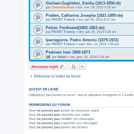
Giuliani-Guglielmi, Emilia (1813-1850-itl)
par
ClassicGuitare
»
lun. nov. 29, 2010 9:18 am
Pratten, Catharina Josepha (1821-1895-de)
par
PRIVET Francis
»
lun. juin 30, 2014 8:37 am
Pelzer, Ferdinand(1801-1861-de)
par
PRIVET Francis
»
dim. juin 29, 2014 5:25 pm
Iparraguirre, Pedro Antonio (1879-1931)
par
PRIVET Francis
»
sam. févr. 21, 2015 1:56 pm
Podovec Ivan 1800-1873
par
Mitaki
»
ven. janv. 01, 2016 5:24 pm
Nouveau sujet
Retourner à l’index du forum
QUI EST EN LIGNE
Utilisateurs parcourant ce forum : Aucun utilisateur enregistré et 2 invités
PERMISSIONS DU FORUM
Vous
ne pouvez pas
poster de nouveaux sujets
Vous
ne pouvez pas
répondre aux sujets
Vous
ne pouvez pas
modifier vos messages
Vous
ne pouvez pas
supprimer vos messages
Vous
ne pouvez pas
joindre des fichiers