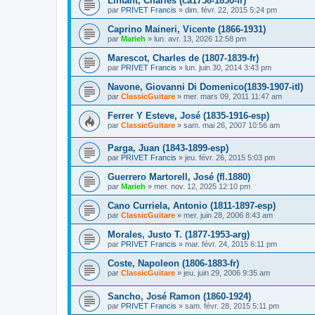
Lintant, Charles (ca1758-1830-fr)
par
PRIVET Francis
»
dim. févr. 22, 2015 5:24 pm
Caprino Maineri, Vicente (1866-1931)
par
Marieh
»
lun. avr. 13, 2026 12:58 pm
Marescot, Charles de (1807-1839-fr)
par
PRIVET Francis
»
lun. juin 30, 2014 3:43 pm
Navone, Giovanni Di Domenico(1839-1907-itl)
par
ClassicGuitare
»
mer. mars 09, 2011 11:47 am
Ferrer Y Esteve, José (1835-1916-esp)
par
ClassicGuitare
»
sam. mai 26, 2007 10:56 am
Parga, Juan (1843-1899-esp)
par
PRIVET Francis
»
jeu. févr. 26, 2015 5:03 pm
Guerrero Martorell, José (fl.1880)
par
Marieh
»
mer. nov. 12, 2025 12:10 pm
Cano Curriela, Antonio (1811-1897-esp)
par
ClassicGuitare
»
mer. juin 28, 2006 8:43 am
Morales, Justo T. (1877-1953-arg)
par
PRIVET Francis
»
mar. févr. 24, 2015 6:11 pm
Coste, Napoleon (1806-1883-fr)
par
ClassicGuitare
»
jeu. juin 29, 2006 9:35 am
Sancho, José Ramon (1860-1924)
par
PRIVET Francis
»
sam. févr. 28, 2015 5:11 pm