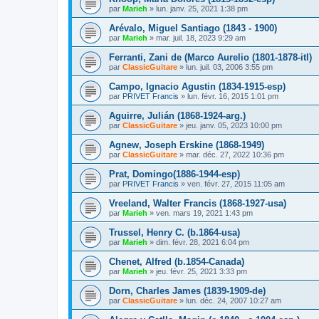
par
Marieh
»
lun. janv. 25, 2021 1:38 pm
Arévalo, Miguel Santiago (1843 - 1900)
par
Marieh
»
mar. juil. 18, 2023 9:29 am
Ferranti, Zani de (Marco Aurelio (1801-1878-itl)
par
ClassicGuitare
»
lun. juil. 03, 2006 3:55 pm
Campo, Ignacio Agustin (1834-1915-esp)
par
PRIVET Francis
»
lun. févr. 16, 2015 1:01 pm
Aguirre, Julián (1868-1924-arg.)
par
ClassicGuitare
»
jeu. janv. 05, 2023 10:00 pm
Agnew, Joseph Erskine (1868-1949)
par
ClassicGuitare
»
mar. déc. 27, 2022 10:36 pm
Prat, Domingo(1886-1944-esp)
par
PRIVET Francis
»
ven. févr. 27, 2015 11:05 am
Vreeland, Walter Francis (1868-1927-usa)
par
Marieh
»
ven. mars 19, 2021 1:43 pm
Trussel, Henry C. (b.1864-usa)
par
Marieh
»
dim. févr. 28, 2021 6:04 pm
Chenet, Alfred (b.1854-Canada)
par
Marieh
»
jeu. févr. 25, 2021 3:33 pm
Dorn, Charles James (1839-1909-de)
par
ClassicGuitare
»
lun. déc. 24, 2007 10:27 am