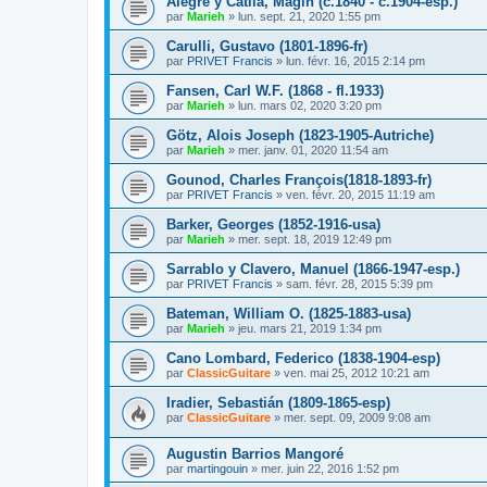
Alegre y Catlla, Magin (c.1840 - c.1904-esp.)
par
Marieh
»
lun. sept. 21, 2020 1:55 pm
Carulli, Gustavo (1801-1896-fr)
par
PRIVET Francis
»
lun. févr. 16, 2015 2:14 pm
Fansen, Carl W.F. (1868 - fl.1933)
par
Marieh
»
lun. mars 02, 2020 3:20 pm
Götz, Alois Joseph (1823-1905-Autriche)
par
Marieh
»
mer. janv. 01, 2020 11:54 am
Gounod, Charles François(1818-1893-fr)
par
PRIVET Francis
»
ven. févr. 20, 2015 11:19 am
Barker, Georges (1852-1916-usa)
par
Marieh
»
mer. sept. 18, 2019 12:49 pm
Sarrablo y Clavero, Manuel (1866-1947-esp.)
par
PRIVET Francis
»
sam. févr. 28, 2015 5:39 pm
Bateman, William O. (1825-1883-usa)
par
Marieh
»
jeu. mars 21, 2019 1:34 pm
Cano Lombard, Federico (1838-1904-esp)
par
ClassicGuitare
»
ven. mai 25, 2012 10:21 am
Iradier, Sebastián (1809-1865-esp)
par
ClassicGuitare
»
mer. sept. 09, 2009 9:08 am
Augustin Barrios Mangoré
par
martingouin
»
mer. juin 22, 2016 1:52 pm