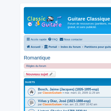
Guitare Classique
Forum de ressources (partitions, mu
gratuit, et sans publicité.
Accès rapide
FAQ
Nous contacter
Accueil
Portail
Index du forum
Partitions pour guit
Romantique
Règles du forum
Nouveau sujet
SUJETS
Bosch, Jaime (Jacques) (1826-1895-esp)
par
ClassicGuitare
»
mar. mars 10, 2009 11:29 am
Viñas y Diaz, José (1823-1888-esp)
par
ClassicGuitare
»
lun. avr. 23, 2007 10:42 am