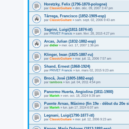
Horetzky, Felix (1796-1870-pologne)
par
ClassicGuitare
»
dim. déc. 09, 2007 3:47 pm
Tárrega, Francisco (1852-1909-esp)
par
ClassicGuitare
»
sam. sept. 02, 2006 9:43 am
Sagrini, Luigi(1811-1874-itl)
par
PRIVET Francis
»
sam. févr. 28, 2015 4:27 pm
Arcas, Julian (1832-1882-esp)
par
didier
»
mer. oct. 17, 2007 1:36 pm
Klinger, Iwan (1825-1887-ru)
par
ClassicGuitare
»
mar. juil. 11, 2006 7:57 am
Shand, Ernest (1868-1924)
par
PRIVET Francis
»
lun. mars 02, 2015 9:23 am
Brocá, José (1805-1882-esp)
par
tambora
»
lun. juil. 04, 2011 4:54 pm
Panormo Huerta, Angiolina (1811-1900)
par
Marieh
»
ven. oct. 18, 2024 9:39 am
Puente Arnao, Máximo (fin 19e - début du 20e si
par
Marieh
»
lun. juin 17, 2024 6:07 am
Legnani, Luigi(1790-1877-itl)
par
ClassicGuitare
»
mer. juil. 12, 2006 9:23 am
Knoop, María Dolores (1813-1892-esp)