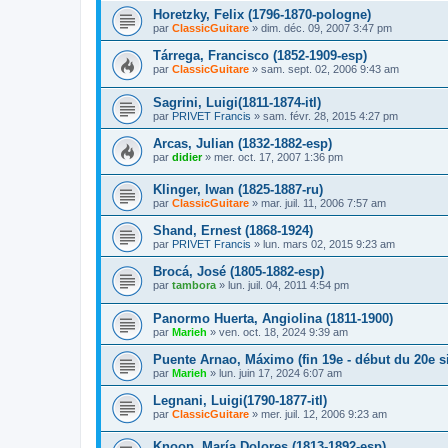
Horetzky, Felix (1796-1870-pologne)
par
ClassicGuitare
»
dim. déc. 09, 2007 3:47 pm
Tárrega, Francisco (1852-1909-esp)
par
ClassicGuitare
»
sam. sept. 02, 2006 9:43 am
Sagrini, Luigi(1811-1874-itl)
par
PRIVET Francis
»
sam. févr. 28, 2015 4:27 pm
Arcas, Julian (1832-1882-esp)
par
didier
»
mer. oct. 17, 2007 1:36 pm
Klinger, Iwan (1825-1887-ru)
par
ClassicGuitare
»
mar. juil. 11, 2006 7:57 am
Shand, Ernest (1868-1924)
par
PRIVET Francis
»
lun. mars 02, 2015 9:23 am
Brocá, José (1805-1882-esp)
par
tambora
»
lun. juil. 04, 2011 4:54 pm
Panormo Huerta, Angiolina (1811-1900)
par
Marieh
»
ven. oct. 18, 2024 9:39 am
Puente Arnao, Máximo (fin 19e - début du 20e si
par
Marieh
»
lun. juin 17, 2024 6:07 am
Legnani, Luigi(1790-1877-itl)
par
ClassicGuitare
»
mer. juil. 12, 2006 9:23 am
Knoop, María Dolores (1813-1892-esp)