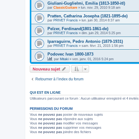
Giuliani-Guglielmi, Emilia (1813-1850-itl)
par
ClassicGuitare
»
lun. nov. 29, 2010 9:18 am
Pratten, Catharina Josepha (1821-1895-de)
par
PRIVET Francis
»
lun. juin 30, 2014 8:37 am
Pelzer, Ferdinand(1801-1861-de)
par
PRIVET Francis
»
dim. juin 29, 2014 5:25 pm
Iparraguirre, Pedro Antonio (1879-1931)
par
PRIVET Francis
»
sam. févr. 21, 2015 1:56 pm
Podovec Ivan 1800-1873
par
Mitaki
»
ven. janv. 01, 2016 5:24 pm
Nouveau sujet
Retourner à l’index du forum
QUI EST EN LIGNE
Utilisateurs parcourant ce forum : Aucun utilisateur enregistré et 4 invités
PERMISSIONS DU FORUM
Vous
ne pouvez pas
poster de nouveaux sujets
Vous
ne pouvez pas
répondre aux sujets
Vous
ne pouvez pas
modifier vos messages
Vous
ne pouvez pas
supprimer vos messages
Vous
ne pouvez pas
joindre des fichiers