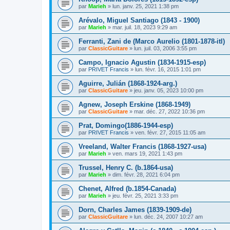
par
Marieh
»
lun. janv. 25, 2021 1:38 pm
Arévalo, Miguel Santiago (1843 - 1900)
par
Marieh
»
mar. juil. 18, 2023 9:29 am
Ferranti, Zani de (Marco Aurelio (1801-1878-itl)
par
ClassicGuitare
»
lun. juil. 03, 2006 3:55 pm
Campo, Ignacio Agustin (1834-1915-esp)
par
PRIVET Francis
»
lun. févr. 16, 2015 1:01 pm
Aguirre, Julián (1868-1924-arg.)
par
ClassicGuitare
»
jeu. janv. 05, 2023 10:00 pm
Agnew, Joseph Erskine (1868-1949)
par
ClassicGuitare
»
mar. déc. 27, 2022 10:36 pm
Prat, Domingo(1886-1944-esp)
par
PRIVET Francis
»
ven. févr. 27, 2015 11:05 am
Vreeland, Walter Francis (1868-1927-usa)
par
Marieh
»
ven. mars 19, 2021 1:43 pm
Trussel, Henry C. (b.1864-usa)
par
Marieh
»
dim. févr. 28, 2021 6:04 pm
Chenet, Alfred (b.1854-Canada)
par
Marieh
»
jeu. févr. 25, 2021 3:33 pm
Dorn, Charles James (1839-1909-de)
par
ClassicGuitare
»
lun. déc. 24, 2007 10:27 am