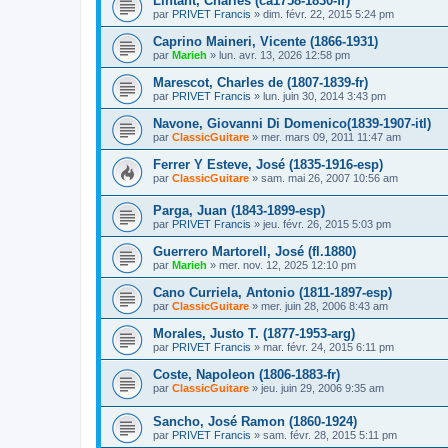
Lintant, Charles (ca1758-1830-fr)
par
PRIVET Francis
»
dim. févr. 22, 2015 5:24 pm
Caprino Maineri, Vicente (1866-1931)
par
Marieh
»
lun. avr. 13, 2026 12:58 pm
Marescot, Charles de (1807-1839-fr)
par
PRIVET Francis
»
lun. juin 30, 2014 3:43 pm
Navone, Giovanni Di Domenico(1839-1907-itl)
par
ClassicGuitare
»
mer. mars 09, 2011 11:47 am
Ferrer Y Esteve, José (1835-1916-esp)
par
ClassicGuitare
»
sam. mai 26, 2007 10:56 am
Parga, Juan (1843-1899-esp)
par
PRIVET Francis
»
jeu. févr. 26, 2015 5:03 pm
Guerrero Martorell, José (fl.1880)
par
Marieh
»
mer. nov. 12, 2025 12:10 pm
Cano Curriela, Antonio (1811-1897-esp)
par
ClassicGuitare
»
mer. juin 28, 2006 8:43 am
Morales, Justo T. (1877-1953-arg)
par
PRIVET Francis
»
mar. févr. 24, 2015 6:11 pm
Coste, Napoleon (1806-1883-fr)
par
ClassicGuitare
»
jeu. juin 29, 2006 9:35 am
Sancho, José Ramon (1860-1924)
par
PRIVET Francis
»
sam. févr. 28, 2015 5:11 pm