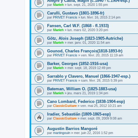
Alegre y Catlla, Magin (c.1840 - c.1904-esp.)
par
Marieh
»
lun. sept. 21, 2020 1:55 pm
Carulli, Gustavo (1801-1896-fr)
par
PRIVET Francis
»
lun. févr. 16, 2015 2:14 pm
Fansen, Carl W.F. (1868 - fl.1933)
par
Marieh
»
lun. mars 02, 2020 3:20 pm
Götz, Alois Joseph (1823-1905-Autriche)
par
Marieh
»
mer. janv. 01, 2020 11:54 am
Gounod, Charles François(1818-1893-fr)
par
PRIVET Francis
»
ven. févr. 20, 2015 11:19 am
Barker, Georges (1852-1916-usa)
par
Marieh
»
mer. sept. 18, 2019 12:49 pm
Sarrablo y Clavero, Manuel (1866-1947-esp.)
par
PRIVET Francis
»
sam. févr. 28, 2015 5:39 pm
Bateman, William O. (1825-1883-usa)
par
Marieh
»
jeu. mars 21, 2019 1:34 pm
Cano Lombard, Federico (1838-1904-esp)
par
ClassicGuitare
»
ven. mai 25, 2012 10:21 am
Iradier, Sebastián (1809-1865-esp)
par
ClassicGuitare
»
mer. sept. 09, 2009 9:08 am
Augustin Barrios Mangoré
par
martingouin
»
mer. juin 22, 2016 1:52 pm