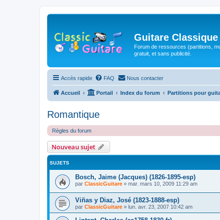
Guitare Classique
Forum de ressources (partitions, mu
gratuit, et sans publicité.
Accès rapide
FAQ
Nous contacter
Accueil
Portail
Index du forum
Partitions pour guit
Romantique
Règles du forum
Nouveau sujet
SUJETS
Bosch, Jaime (Jacques) (1826-1895-esp)
par
ClassicGuitare
»
mar. mars 10, 2009 11:29 am
Viñas y Diaz, José (1823-1888-esp)
par
ClassicGuitare
»
lun. avr. 23, 2007 10:42 am