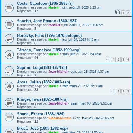
Coste, Napoleon (1806-1883-fr)
Dernier message par
Marieh
«
dim. août 10, 2025 1:23 pm
Réponses :
17
1
2
Sancho, José Ramon (1860-1924)
Dernier message par
manuel
«
jeu. août 07, 2025 10:56 am
Réponses :
5
Horetzky, Felix (1796-1870-pologne)
Dernier message par
Marieh
«
jeu. juil. 24, 2025 8:45 am
Réponses :
6
Tárrega, Francisco (1852-1909-esp)
Dernier message par
Marieh
«
sam. juin 21, 2025 7:40 am
Réponses :
49
1
2
3
4
Sagrini, Luigi(1811-1874-itl)
Dernier message par
Jean-Michel
«
ven. avr. 25, 2025 4:37 pm
Réponses :
7
Arcas, Julian (1832-1882-esp)
Dernier message par
Marieh
«
mer. mars 26, 2025 9:17 am
Réponses :
33
1
2
3
Klinger, Iwan (1825-1887-ru)
Dernier message par
Jean-Michel
«
sam. mars 08, 2025 9:51 pm
Réponses :
8
Shand, Ernest (1868-1924)
Dernier message par
ClassicGuitare
«
ven. févr. 28, 2025 8:56 am
Réponses :
12
Brocá, José (1805-1882-esp)
Dernier message par
Marieh
«
ven. févr. 07, 2025 11:58 am