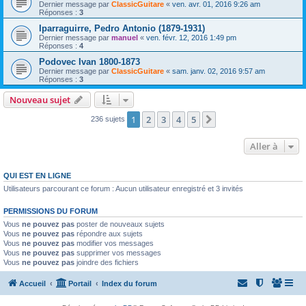
Dernier message par
ClassicGuitare
«
ven. avr. 01, 2016 9:26 am
Réponses :
3
Iparraguirre, Pedro Antonio (1879-1931)
Dernier message par
manuel
«
ven. févr. 12, 2016 1:49 pm
Réponses :
4
Podovec Ivan 1800-1873
Dernier message par
ClassicGuitare
«
sam. janv. 02, 2016 9:57 am
Réponses :
3
Nouveau sujet
1
2
3
4
5
Suivante
236 sujets
Aller à
QUI EST EN LIGNE
Utilisateurs parcourant ce forum : Aucun utilisateur enregistré et 3 invités
PERMISSIONS DU FORUM
Vous
ne pouvez pas
poster de nouveaux sujets
Vous
ne pouvez pas
répondre aux sujets
Vous
ne pouvez pas
modifier vos messages
Vous
ne pouvez pas
supprimer vos messages
Vous
ne pouvez pas
joindre des fichiers
Accueil
Portail
Index du forum