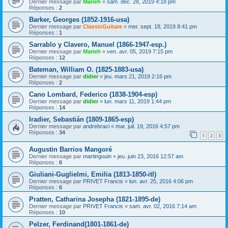
Dernier message par
Marieh
«
sam. déc. 28, 2019 4:18 pm
Réponses :
2
Barker, Georges (1852-1916-usa)
Dernier message par
ClassicGuitare
«
mer. sept. 18, 2019 8:41 pm
Réponses :
1
Sarrablo y Clavero, Manuel (1866-1947-esp.)
Dernier message par
Marieh
«
ven. avr. 05, 2019 7:15 pm
Réponses :
12
Bateman, William O. (1825-1883-usa)
Dernier message par
didier
«
jeu. mars 21, 2019 2:16 pm
Réponses :
2
Cano Lombard, Federico (1838-1904-esp)
Dernier message par
didier
«
lun. mars 11, 2019 1:44 pm
Réponses :
14
Iradier, Sebastián (1809-1865-esp)
Dernier message par
andrebraci
«
mar. juil. 19, 2016 4:57 pm
Réponses :
34
1
2
3
Augustin Barrios Mangoré
Dernier message par
martingouin
«
jeu. juin 23, 2016 12:57 am
Réponses :
6
Giuliani-Guglielmi, Emilia (1813-1850-itl)
Dernier message par
PRIVET Francis
«
lun. avr. 25, 2016 4:06 pm
Réponses :
6
Pratten, Catharina Josepha (1821-1895-de)
Dernier message par
PRIVET Francis
«
sam. avr. 02, 2016 7:14 am
Réponses :
10
Pelzer, Ferdinand(1801-1861-de)