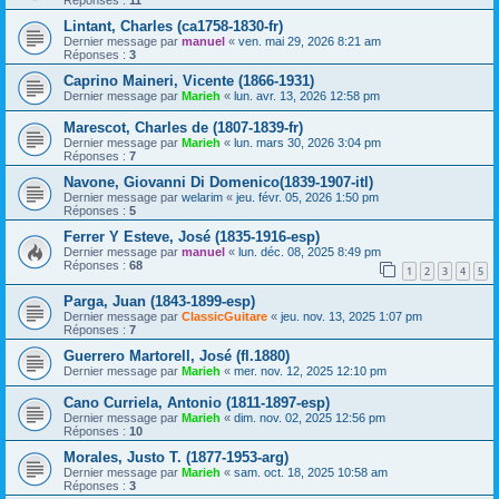
Lintant, Charles (ca1758-1830-fr)
Dernier message par
manuel
«
ven. mai 29, 2026 8:21 am
Réponses :
3
Caprino Maineri, Vicente (1866-1931)
Dernier message par
Marieh
«
lun. avr. 13, 2026 12:58 pm
Marescot, Charles de (1807-1839-fr)
Dernier message par
Marieh
«
lun. mars 30, 2026 3:04 pm
Réponses :
7
Navone, Giovanni Di Domenico(1839-1907-itl)
Dernier message par
welarim
«
jeu. févr. 05, 2026 1:50 pm
Réponses :
5
Ferrer Y Esteve, José (1835-1916-esp)
Dernier message par
manuel
«
lun. déc. 08, 2025 8:49 pm
Réponses :
68
1
2
3
4
5
Parga, Juan (1843-1899-esp)
Dernier message par
ClassicGuitare
«
jeu. nov. 13, 2025 1:07 pm
Réponses :
7
Guerrero Martorell, José (fl.1880)
Dernier message par
Marieh
«
mer. nov. 12, 2025 12:10 pm
Cano Curriela, Antonio (1811-1897-esp)
Dernier message par
Marieh
«
dim. nov. 02, 2025 12:56 pm
Réponses :
10
Morales, Justo T. (1877-1953-arg)
Dernier message par
Marieh
«
sam. oct. 18, 2025 10:58 am
Réponses :
3