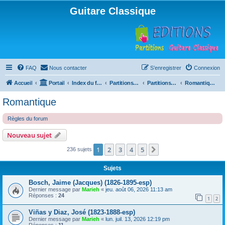
Guitare Classique
FAQ
Nous contacter
S’enregistrer
Connexion
Accueil
Portail
Index du forum
Partitions pour guitare en libre téléchargement
Partitions classées par compositeur
Romantique
Romantique
Règles du forum
Nouveau sujet
1
2
3
4
5
Suivante
236 sujets
Sujets
Bosch, Jaime (Jacques) (1826-1895-esp)
Dernier message par
Marieh
«
jeu. août 06, 2026 11:13 am
Réponses :
24
1
2
Viñas y Diaz, José (1823-1888-esp)
Dernier message par
Marieh
«
lun. juil. 13, 2026 12:19 pm
Réponses :
11