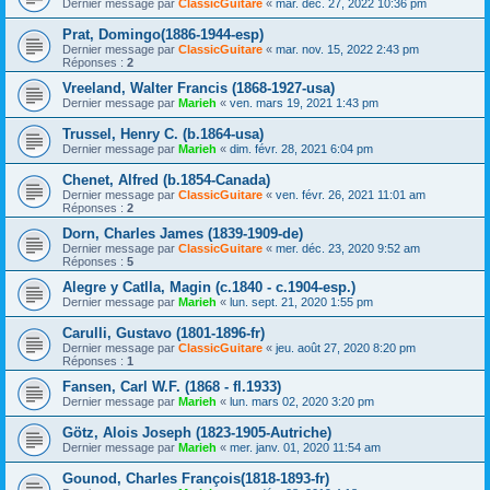
Dernier message par
ClassicGuitare
«
mar. déc. 27, 2022 10:36 pm
Prat, Domingo(1886-1944-esp)
Dernier message par
ClassicGuitare
«
mar. nov. 15, 2022 2:43 pm
Réponses :
2
Vreeland, Walter Francis (1868-1927-usa)
Dernier message par
Marieh
«
ven. mars 19, 2021 1:43 pm
Trussel, Henry C. (b.1864-usa)
Dernier message par
Marieh
«
dim. févr. 28, 2021 6:04 pm
Chenet, Alfred (b.1854-Canada)
Dernier message par
ClassicGuitare
«
ven. févr. 26, 2021 11:01 am
Réponses :
2
Dorn, Charles James (1839-1909-de)
Dernier message par
ClassicGuitare
«
mer. déc. 23, 2020 9:52 am
Réponses :
5
Alegre y Catlla, Magin (c.1840 - c.1904-esp.)
Dernier message par
Marieh
«
lun. sept. 21, 2020 1:55 pm
Carulli, Gustavo (1801-1896-fr)
Dernier message par
ClassicGuitare
«
jeu. août 27, 2020 8:20 pm
Réponses :
1
Fansen, Carl W.F. (1868 - fl.1933)
Dernier message par
Marieh
«
lun. mars 02, 2020 3:20 pm
Götz, Alois Joseph (1823-1905-Autriche)
Dernier message par
Marieh
«
mer. janv. 01, 2020 11:54 am
Gounod, Charles François(1818-1893-fr)