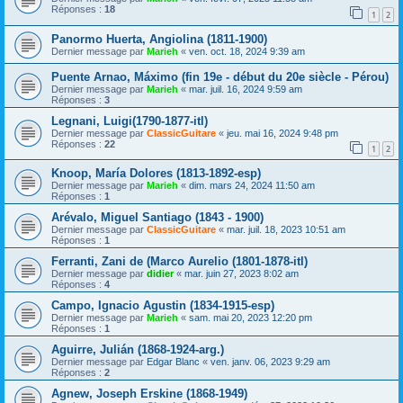
Réponses :
18
1
2
Panormo Huerta, Angiolina (1811-1900)
Dernier message par
Marieh
«
ven. oct. 18, 2024 9:39 am
Puente Arnao, Máximo (fin 19e - début du 20e siècle - Pérou)
Dernier message par
Marieh
«
mar. juil. 16, 2024 9:59 am
Réponses :
3
Legnani, Luigi(1790-1877-itl)
Dernier message par
ClassicGuitare
«
jeu. mai 16, 2024 9:48 pm
Réponses :
22
1
2
Knoop, María Dolores (1813-1892-esp)
Dernier message par
Marieh
«
dim. mars 24, 2024 11:50 am
Réponses :
1
Arévalo, Miguel Santiago (1843 - 1900)
Dernier message par
ClassicGuitare
«
mar. juil. 18, 2023 10:51 am
Réponses :
1
Ferranti, Zani de (Marco Aurelio (1801-1878-itl)
Dernier message par
didier
«
mar. juin 27, 2023 8:02 am
Réponses :
4
Campo, Ignacio Agustin (1834-1915-esp)
Dernier message par
Marieh
«
sam. mai 20, 2023 12:20 pm
Réponses :
1
Aguirre, Julián (1868-1924-arg.)
Dernier message par
Edgar Blanc
«
ven. janv. 06, 2023 9:29 am
Réponses :
2
Agnew, Joseph Erskine (1868-1949)