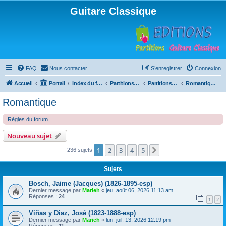
Guitare Classique
FAQ
Nous contacter
S’enregistrer
Connexion
Accueil
Portail
Index du forum
Partitions pour guitare en libre téléchargement
Partitions classées par compositeur
Romantique
Romantique
Règles du forum
Nouveau sujet
1
2
3
4
5
Suivante
236 sujets
Sujets
Bosch, Jaime (Jacques) (1826-1895-esp)
Dernier message par
Marieh
«
jeu. août 06, 2026 11:13 am
Réponses :
24
1
2
Viñas y Diaz, José (1823-1888-esp)
Dernier message par
Marieh
«
lun. juil. 13, 2026 12:19 pm
Réponses :
11