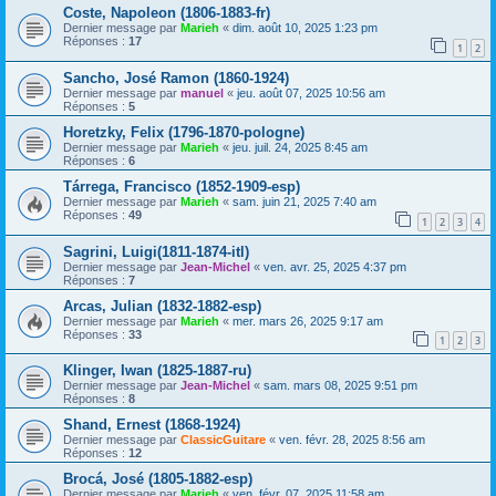
Coste, Napoleon (1806-1883-fr)
Dernier message par
Marieh
«
dim. août 10, 2025 1:23 pm
Réponses :
17
1
2
Sancho, José Ramon (1860-1924)
Dernier message par
manuel
«
jeu. août 07, 2025 10:56 am
Réponses :
5
Horetzky, Felix (1796-1870-pologne)
Dernier message par
Marieh
«
jeu. juil. 24, 2025 8:45 am
Réponses :
6
Tárrega, Francisco (1852-1909-esp)
Dernier message par
Marieh
«
sam. juin 21, 2025 7:40 am
Réponses :
49
1
2
3
4
Sagrini, Luigi(1811-1874-itl)
Dernier message par
Jean-Michel
«
ven. avr. 25, 2025 4:37 pm
Réponses :
7
Arcas, Julian (1832-1882-esp)
Dernier message par
Marieh
«
mer. mars 26, 2025 9:17 am
Réponses :
33
1
2
3
Klinger, Iwan (1825-1887-ru)
Dernier message par
Jean-Michel
«
sam. mars 08, 2025 9:51 pm
Réponses :
8
Shand, Ernest (1868-1924)
Dernier message par
ClassicGuitare
«
ven. févr. 28, 2025 8:56 am
Réponses :
12
Brocá, José (1805-1882-esp)
Dernier message par
Marieh
«
ven. févr. 07, 2025 11:58 am