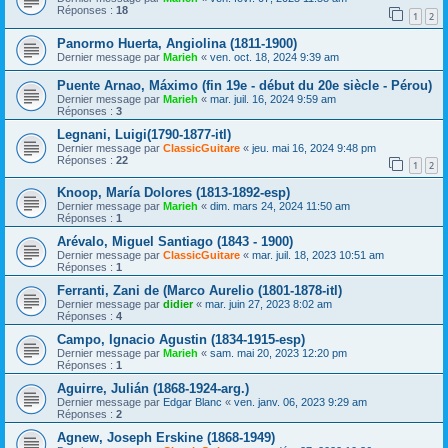
Réponses :
18
1
2
Panormo Huerta, Angiolina (1811-1900)
Dernier message par
Marieh
«
ven. oct. 18, 2024 9:39 am
Puente Arnao, Máximo (fin 19e - début du 20e siècle - Pérou)
Dernier message par
Marieh
«
mar. juil. 16, 2024 9:59 am
Réponses :
3
Legnani, Luigi(1790-1877-itl)
Dernier message par
ClassicGuitare
«
jeu. mai 16, 2024 9:48 pm
Réponses :
22
1
2
Knoop, María Dolores (1813-1892-esp)
Dernier message par
Marieh
«
dim. mars 24, 2024 11:50 am
Réponses :
1
Arévalo, Miguel Santiago (1843 - 1900)
Dernier message par
ClassicGuitare
«
mar. juil. 18, 2023 10:51 am
Réponses :
1
Ferranti, Zani de (Marco Aurelio (1801-1878-itl)
Dernier message par
didier
«
mar. juin 27, 2023 8:02 am
Réponses :
4
Campo, Ignacio Agustin (1834-1915-esp)
Dernier message par
Marieh
«
sam. mai 20, 2023 12:20 pm
Réponses :
1
Aguirre, Julián (1868-1924-arg.)
Dernier message par
Edgar Blanc
«
ven. janv. 06, 2023 9:29 am
Réponses :
2
Agnew, Joseph Erskine (1868-1949)