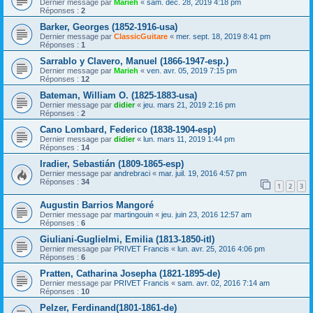
Dernier message par
Marieh
«
sam. déc. 28, 2019 4:18 pm
Réponses :
2
Barker, Georges (1852-1916-usa)
Dernier message par
ClassicGuitare
«
mer. sept. 18, 2019 8:41 pm
Réponses :
1
Sarrablo y Clavero, Manuel (1866-1947-esp.)
Dernier message par
Marieh
«
ven. avr. 05, 2019 7:15 pm
Réponses :
12
Bateman, William O. (1825-1883-usa)
Dernier message par
didier
«
jeu. mars 21, 2019 2:16 pm
Réponses :
2
Cano Lombard, Federico (1838-1904-esp)
Dernier message par
didier
«
lun. mars 11, 2019 1:44 pm
Réponses :
14
Iradier, Sebastián (1809-1865-esp)
Dernier message par
andrebraci
«
mar. juil. 19, 2016 4:57 pm
Réponses :
34
1
2
3
Augustin Barrios Mangoré
Dernier message par
martingouin
«
jeu. juin 23, 2016 12:57 am
Réponses :
6
Giuliani-Guglielmi, Emilia (1813-1850-itl)
Dernier message par
PRIVET Francis
«
lun. avr. 25, 2016 4:06 pm
Réponses :
6
Pratten, Catharina Josepha (1821-1895-de)
Dernier message par
PRIVET Francis
«
sam. avr. 02, 2016 7:14 am
Réponses :
10
Pelzer, Ferdinand(1801-1861-de)