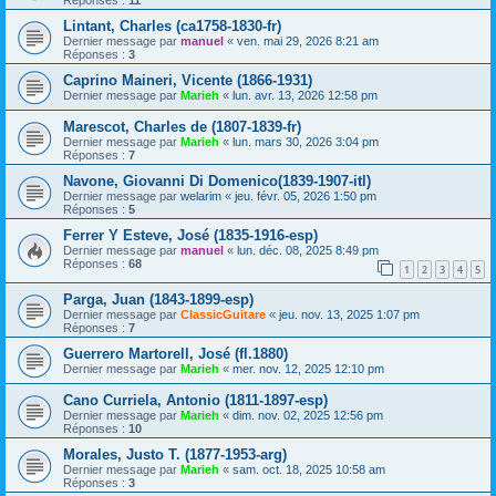
Lintant, Charles (ca1758-1830-fr)
Dernier message par
manuel
«
ven. mai 29, 2026 8:21 am
Réponses :
3
Caprino Maineri, Vicente (1866-1931)
Dernier message par
Marieh
«
lun. avr. 13, 2026 12:58 pm
Marescot, Charles de (1807-1839-fr)
Dernier message par
Marieh
«
lun. mars 30, 2026 3:04 pm
Réponses :
7
Navone, Giovanni Di Domenico(1839-1907-itl)
Dernier message par
welarim
«
jeu. févr. 05, 2026 1:50 pm
Réponses :
5
Ferrer Y Esteve, José (1835-1916-esp)
Dernier message par
manuel
«
lun. déc. 08, 2025 8:49 pm
Réponses :
68
1
2
3
4
5
Parga, Juan (1843-1899-esp)
Dernier message par
ClassicGuitare
«
jeu. nov. 13, 2025 1:07 pm
Réponses :
7
Guerrero Martorell, José (fl.1880)
Dernier message par
Marieh
«
mer. nov. 12, 2025 12:10 pm
Cano Curriela, Antonio (1811-1897-esp)
Dernier message par
Marieh
«
dim. nov. 02, 2025 12:56 pm
Réponses :
10
Morales, Justo T. (1877-1953-arg)
Dernier message par
Marieh
«
sam. oct. 18, 2025 10:58 am
Réponses :
3