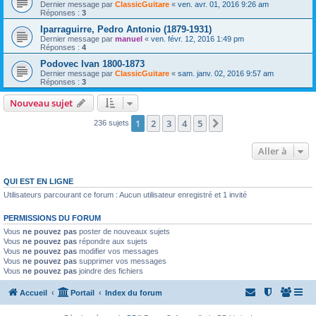
Dernier message par
ClassicGuitare
«
ven. avr. 01, 2016 9:26 am
Réponses :
3
Iparraguirre, Pedro Antonio (1879-1931)
Dernier message par
manuel
«
ven. févr. 12, 2016 1:49 pm
Réponses :
4
Podovec Ivan 1800-1873
Dernier message par
ClassicGuitare
«
sam. janv. 02, 2016 9:57 am
Réponses :
3
Nouveau sujet
1
2
3
4
5
Suivante
236 sujets
Aller à
QUI EST EN LIGNE
Utilisateurs parcourant ce forum : Aucun utilisateur enregistré et 1 invité
PERMISSIONS DU FORUM
Vous
ne pouvez pas
poster de nouveaux sujets
Vous
ne pouvez pas
répondre aux sujets
Vous
ne pouvez pas
modifier vos messages
Vous
ne pouvez pas
supprimer vos messages
Vous
ne pouvez pas
joindre des fichiers
Accueil
Portail
Index du forum