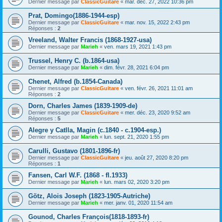
Dernier message par
ClassicGuitare
«
mar. déc. 27, 2022 10:36 pm
Prat, Domingo(1886-1944-esp)
Dernier message par
ClassicGuitare
«
mar. nov. 15, 2022 2:43 pm
Réponses :
2
Vreeland, Walter Francis (1868-1927-usa)
Dernier message par
Marieh
«
ven. mars 19, 2021 1:43 pm
Trussel, Henry C. (b.1864-usa)
Dernier message par
Marieh
«
dim. févr. 28, 2021 6:04 pm
Chenet, Alfred (b.1854-Canada)
Dernier message par
ClassicGuitare
«
ven. févr. 26, 2021 11:01 am
Réponses :
2
Dorn, Charles James (1839-1909-de)
Dernier message par
ClassicGuitare
«
mer. déc. 23, 2020 9:52 am
Réponses :
5
Alegre y Catlla, Magin (c.1840 - c.1904-esp.)
Dernier message par
Marieh
«
lun. sept. 21, 2020 1:55 pm
Carulli, Gustavo (1801-1896-fr)
Dernier message par
ClassicGuitare
«
jeu. août 27, 2020 8:20 pm
Réponses :
1
Fansen, Carl W.F. (1868 - fl.1933)
Dernier message par
Marieh
«
lun. mars 02, 2020 3:20 pm
Götz, Alois Joseph (1823-1905-Autriche)
Dernier message par
Marieh
«
mer. janv. 01, 2020 11:54 am
Gounod, Charles François(1818-1893-fr)