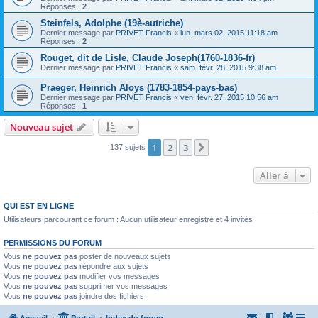
Réponses :
2
Steinfels, Adolphe (19è-autriche)
Dernier message par
PRIVET Francis
«
lun. mars 02, 2015 11:18 am
Réponses :
2
Rouget, dit de Lisle, Claude Joseph(1760-1836-fr)
Dernier message par
PRIVET Francis
«
sam. févr. 28, 2015 9:38 am
Praeger, Heinrich Aloys (1783-1854-pays-bas)
Dernier message par
PRIVET Francis
«
ven. févr. 27, 2015 10:56 am
Réponses :
1
Nouveau sujet
1
2
3
Suivante
137 sujets
Aller à
QUI EST EN LIGNE
Utilisateurs parcourant ce forum : Aucun utilisateur enregistré et 4 invités
PERMISSIONS DU FORUM
Vous
ne pouvez pas
poster de nouveaux sujets
Vous
ne pouvez pas
répondre aux sujets
Vous
ne pouvez pas
modifier vos messages
Vous
ne pouvez pas
supprimer vos messages
Vous
ne pouvez pas
joindre des fichiers
Accueil
Portail
Index du forum