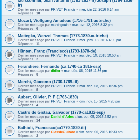
Meissonnier, Jean Antoine (1783-1857-fr)-Joseph (1794-1856-
fr)
Dernier message par
PRIVET Francis
«
mer. juin 22, 2016 6:14 am
Réponses :
10
Mozart, Wolfgang Amadeus (1756-1791-autriche)
Dernier message par
martingouin
«
mar. avr. 12, 2016 8:32 pm
Réponses :
6
Matiegka, Wenzel Thomas (1773-1830-autriche)
Dernier message par
PRIVET Francis
«
mer. janv. 13, 2016 4:59 pm
Réponses :
11
Hünten, Franz (Francisco) (1793-1878-de)
Dernier message par
PRIVET Francis
«
jeu. déc. 10, 2015 10:53 am
Réponses :
2
Ferandiere, Fernando (ca 1740-ca 1816-esp)
Dernier message par
didier
«
mar. déc. 08, 2015 11:36 pm
Réponses :
8
Merchi, Giacomo (1730-1789-itl)
Dernier message par
PRIVET Francis
«
mar. déc. 08, 2015 10:36 pm
Réponses :
5
Aubert, Olivier, P, F (1763-1830)
Dernier message par
PRIVET Francis
«
dim. nov. 15, 2015 4:26 pm
Réponses :
4
Castro de Gistau, Salvador (1770-ca1832-esp)
Dernier message par
Daniel d'Arles
«
lun. oct. 05, 2015 2:52 pm
Réponses :
14
Bathioli, Francesco(ca1770-1830-itl)
Dernier message par
ClassicGuitare
«
dim. sept. 06, 2015 10:33 am
Réponses :
3