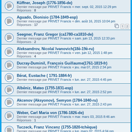
Küffner, Joseph (1776-1856-de)
Dernier message par
PRIVET Francis
«
mer. sept. 02, 2015 12:29 pm
Réponses :
8
Aguado, Dionisio (1784-1849-esp)
Dernier message par
PRIVET Francis
«
dim. août 16, 2015 10:04 pm
Réponses :
17
1
2
Seegner, Franz Gregor (ca1780-ca1810-de)
Dernier message par
PRIVET Francis
«
sam. juin 13, 2015 12:33 pm
Réponses :
2
Aleksandrov, Nicolaï Ivanovich(18è-19è-ru)
Dernier message par
PRIVET Francis
«
ven. juin 12, 2015 1:48 pm
Réponses :
4
Ducray-Duminil, François Guillaume(1761-1819-fr)
Dernier message par
PRIVET Francis
«
jeu. mai 07, 2015 2:34 pm
Bérat, Eustache ( 1791-1884-fr)
Dernier message par
PRIVET Francis
«
lun. avr. 27, 2015 4:45 pm
Albéniz, Mateo (1755-1831-esp)
Dernier message par
PRIVET Francis
«
lun. avr. 27, 2015 2:52 pm
Akcenov (Aksyonov), Semyon (1784-1840-ru)
Dernier message par
PRIVET Francis
«
lun. avr. 27, 2015 2:43 pm
Weber, Carl Maria von (1786-1826-de)
Dernier message par
PRIVET Francis
«
mar. mars 03, 2015 8:46 am
Réponses :
1
Tuczeck, Franz Vincenz (1755-1820-tchèque)
Dernier message par
PRIVET Francis
«
lun. mars 02, 2015 4:04 pm