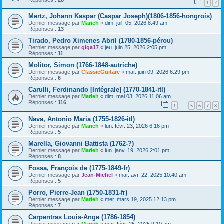
1
2
Mertz, Johann Kaspar (Caspar Joseph)(1806-1856-hongrois)
Dernier message par
Marieh
«
dim. juil. 05, 2026 8:49 am
Réponses :
13
Tirado, Pedro Ximenes Abril (1780-1856-pérou)
Dernier message par
giga17
«
jeu. juin 25, 2026 2:05 pm
Réponses :
11
Molitor, Simon (1766-1848-autriche)
Dernier message par
ClassicGuitare
«
mar. juin 09, 2026 6:29 pm
Réponses :
6
Carulli, Ferdinando [Intégrale] (1770-1841-itl)
Dernier message par
Marieh
«
dim. mai 03, 2026 11:06 am
Réponses :
116
1
5
6
7
8
…
Nava, Antonio Maria (1755-1826-itl)
Dernier message par
Marieh
«
lun. févr. 23, 2026 6:16 pm
Réponses :
5
Marella, Giovanni Battista (1762-?)
Dernier message par
Marieh
«
lun. janv. 19, 2026 2:01 pm
Réponses :
8
Fossa, François de (1775-1849-fr)
Dernier message par
Jean-Michel
«
mar. avr. 22, 2025 10:40 am
Réponses :
5
Porro, Pierre-Jean (1750-1831-fr)
Dernier message par
Marieh
«
mer. mars 19, 2025 12:13 pm
Réponses :
7
Carpentras Louis-Ange (1786-1854)
Dernier message par
Marieh
«
mar. févr. 25, 2025 9:10 am