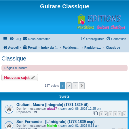
Guitare Classique
FAQ
Nous contacter
S’enregistrer
Connexion
Accueil
Portail
Index du forum
Partitions pour guitare en libre téléchargement
Partitions classées par compositeur
Classique
Classique
Règles du forum
Nouveau sujet
1
2
3
Suivante
137 sujets
Sujets
Giuliani, Mauro [Integrale] (1781-1829-itl)
Dernier message par
giga17
«
sam. août 08, 2026 12:25 pm
Réponses :
79
1
2
3
4
5
6
Sor, Fernando - [L'intégrale] (1778-1839-esp)
Dernier message par
Marieh
«
sam. août 01, 2026 8:53 am
Réponses :
28