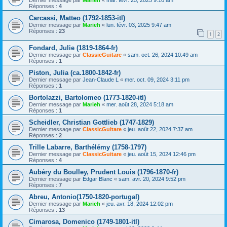
Réponses :
4
Carcassi, Matteo (1792-1853-itl)
Dernier message par
Marieh
«
lun. févr. 03, 2025 9:47 am
Réponses :
23
1
2
Fondard, Julie (1819-1864-fr)
Dernier message par
ClassicGuitare
«
sam. oct. 26, 2024 10:49 am
Réponses :
1
Piston, Julia (ca.1800-1842-fr)
Dernier message par
Jean-Claude L
«
mer. oct. 09, 2024 3:11 pm
Réponses :
1
Bortolazzi, Bartolomeo (1773-1820-itl)
Dernier message par
Marieh
«
mer. août 28, 2024 5:18 am
Réponses :
1
Scheidler, Christian Gottlieb (1747-1829)
Dernier message par
ClassicGuitare
«
jeu. août 22, 2024 7:37 am
Réponses :
2
Trille Labarre, Barthélémy (1758-1797)
Dernier message par
ClassicGuitare
«
jeu. août 15, 2024 12:46 pm
Réponses :
4
Aubéry du Boulley, Prudent Louis (1796-1870-fr)
Dernier message par
Edgar Blanc
«
sam. avr. 20, 2024 9:52 pm
Réponses :
7
Abreu, Antonio(1750-1820-portugal)
Dernier message par
Marieh
«
jeu. avr. 18, 2024 12:02 pm
Réponses :
13
Cimarosa, Domenico (1749-1801-itl)