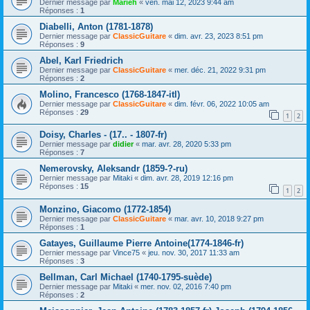
Dernier message par
Marieh
«
ven. mai 12, 2023 9:44 am
Réponses :
1
Diabelli, Anton (1781-1878)
Dernier message par
ClassicGuitare
«
dim. avr. 23, 2023 8:51 pm
Réponses :
9
Abel, Karl Friedrich
Dernier message par
ClassicGuitare
«
mer. déc. 21, 2022 9:31 pm
Réponses :
2
Molino, Francesco (1768-1847-itl)
Dernier message par
ClassicGuitare
«
dim. févr. 06, 2022 10:05 am
Réponses :
29
1
2
Doisy, Charles - (17.. - 1807-fr)
Dernier message par
didier
«
mar. avr. 28, 2020 5:33 pm
Réponses :
7
Nemerovsky, Aleksandr (1859-?-ru)
Dernier message par
Mitaki
«
dim. avr. 28, 2019 12:16 pm
Réponses :
15
1
2
Monzino, Giacomo (1772-1854)
Dernier message par
ClassicGuitare
«
mar. avr. 10, 2018 9:27 pm
Réponses :
1
Gatayes, Guillaume Pierre Antoine(1774-1846-fr)
Dernier message par
Vince75
«
jeu. nov. 30, 2017 11:33 am
Réponses :
3
Bellman, Carl Michael (1740-1795-suède)
Dernier message par
Mitaki
«
mer. nov. 02, 2016 7:40 pm
Réponses :
2