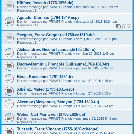
Küffner, Joseph (1776-1856-de)
Dernier message par
PRIVET Francis
«
mer. sept. 02, 2015 12:29 pm
Réponses :
8
Aguado, Dionisio (1784-1849-esp)
Dernier message par
PRIVET Francis
«
dim. août 16, 2015 10:04 pm
Réponses :
17
1
2
Seegner, Franz Gregor (ca1780-ca1810-de)
Dernier message par
PRIVET Francis
«
sam. juin 13, 2015 12:33 pm
Réponses :
2
Aleksandrov, Nicolaï Ivanovich(18è-19è-ru)
Dernier message par
PRIVET Francis
«
ven. juin 12, 2015 1:48 pm
Réponses :
4
Ducray-Duminil, François Guillaume(1761-1819-fr)
Dernier message par
PRIVET Francis
«
jeu. mai 07, 2015 2:34 pm
Bérat, Eustache ( 1791-1884-fr)
Dernier message par
PRIVET Francis
«
lun. avr. 27, 2015 4:45 pm
Albéniz, Mateo (1755-1831-esp)
Dernier message par
PRIVET Francis
«
lun. avr. 27, 2015 2:52 pm
Akcenov (Aksyonov), Semyon (1784-1840-ru)
Dernier message par
PRIVET Francis
«
lun. avr. 27, 2015 2:43 pm
Weber, Carl Maria von (1786-1826-de)
Dernier message par
PRIVET Francis
«
mar. mars 03, 2015 8:46 am
Réponses :
1
Tuczeck, Franz Vincenz (1755-1820-tchèque)
Dernier message par
PRIVET Francis
«
lun. mars 02, 2015 4:04 pm