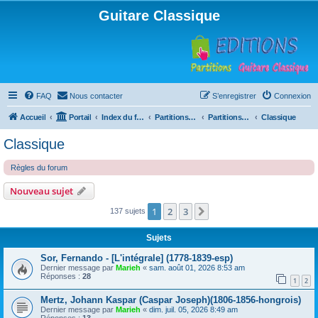
Guitare Classique
FAQ
Nous contacter
S’enregistrer
Connexion
Accueil
Portail
Index du forum
Partitions pour guitare en libre téléchargement
Partitions classées par compositeur
Classique
Classique
Règles du forum
Nouveau sujet
1
2
3
Suivante
137 sujets
Sujets
Sor, Fernando - [L'intégrale] (1778-1839-esp)
Dernier message par
Marieh
«
sam. août 01, 2026 8:53 am
Réponses :
28
1
2
Mertz, Johann Kaspar (Caspar Joseph)(1806-1856-hongrois)
Dernier message par
Marieh
«
dim. juil. 05, 2026 8:49 am
Réponses :
13