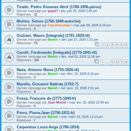
Tirado, Pedro Ximenes Abril (1780-1856-pérou)
Dernier message par
giga17
«
jeu. juin 25, 2026 2:05 pm
Réponses :
11
Molitor, Simon (1766-1848-autriche)
Dernier message par
ClassicGuitare
«
mar. juin 09, 2026 6:29 pm
Réponses :
6
Giuliani, Mauro [Integrale] (1781-1829-itl)
Dernier message par
Marieh
«
dim. juin 07, 2026 1:21 pm
Réponses :
75
1
2
3
4
5
6
Carulli, Ferdinando [Intégrale] (1770-1841-itl)
Dernier message par
Marieh
«
dim. mai 03, 2026 11:06 am
Réponses :
116
1
5
6
7
8
…
Nava, Antonio Maria (1755-1826-itl)
Dernier message par
Marieh
«
lun. févr. 23, 2026 6:16 pm
Réponses :
5
Marella, Giovanni Battista (1762-?)
Dernier message par
Marieh
«
lun. janv. 19, 2026 2:01 pm
Réponses :
8
Fossa, François de (1775-1849-fr)
Dernier message par
Jean-Michel
«
mar. avr. 22, 2025 10:40 am
Réponses :
5
Porro, Pierre-Jean (1750-1831-fr)
Dernier message par
Marieh
«
mer. mars 19, 2025 12:13 pm
Réponses :
7
Carpentras Louis-Ange (1786-1854)
Dernier message par
Marieh
«
mar. févr. 25, 2025 9:10 am