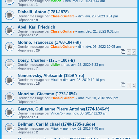
Dernier message par
Marieh
«
ven. mai 12, 2023 9:44 am
Réponses :
1
Diabelli, Anton (1781-1878)
Dernier message par
ClassicGuitare
«
dim. avr. 23, 2023 8:51 pm
Réponses :
9
Abel, Karl Friedrich
Dernier message par
ClassicGuitare
«
mer. déc. 21, 2022 9:31 pm
Réponses :
2
Molino, Francesco (1768-1847-itl)
Dernier message par
ClassicGuitare
«
dim. févr. 06, 2022 10:05 am
Réponses :
29
1
2
Doisy, Charles - (17.. - 1807-fr)
Dernier message par
didier
«
mar. avr. 28, 2020 5:33 pm
Réponses :
7
Nemerovsky, Aleksandr (1859-?-ru)
Dernier message par
Mitaki
«
dim. avr. 28, 2019 12:16 pm
Réponses :
15
1
2
Monzino, Giacomo (1772-1854)
Dernier message par
ClassicGuitare
«
mar. avr. 10, 2018 9:27 pm
Réponses :
1
Gatayes, Guillaume Pierre Antoine(1774-1846-fr)
Dernier message par
Vince75
«
jeu. nov. 30, 2017 11:33 am
Réponses :
3
Bellman, Carl Michael (1740-1795-suède)
Dernier message par
Mitaki
«
mer. nov. 02, 2016 7:40 pm
Réponses :
2