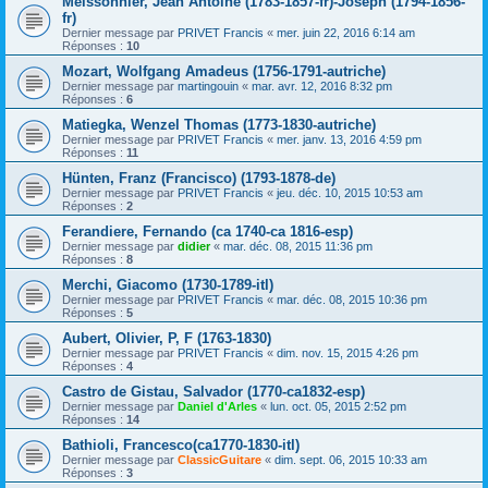
Meissonnier, Jean Antoine (1783-1857-fr)-Joseph (1794-1856-
fr)
Dernier message par
PRIVET Francis
«
mer. juin 22, 2016 6:14 am
Réponses :
10
Mozart, Wolfgang Amadeus (1756-1791-autriche)
Dernier message par
martingouin
«
mar. avr. 12, 2016 8:32 pm
Réponses :
6
Matiegka, Wenzel Thomas (1773-1830-autriche)
Dernier message par
PRIVET Francis
«
mer. janv. 13, 2016 4:59 pm
Réponses :
11
Hünten, Franz (Francisco) (1793-1878-de)
Dernier message par
PRIVET Francis
«
jeu. déc. 10, 2015 10:53 am
Réponses :
2
Ferandiere, Fernando (ca 1740-ca 1816-esp)
Dernier message par
didier
«
mar. déc. 08, 2015 11:36 pm
Réponses :
8
Merchi, Giacomo (1730-1789-itl)
Dernier message par
PRIVET Francis
«
mar. déc. 08, 2015 10:36 pm
Réponses :
5
Aubert, Olivier, P, F (1763-1830)
Dernier message par
PRIVET Francis
«
dim. nov. 15, 2015 4:26 pm
Réponses :
4
Castro de Gistau, Salvador (1770-ca1832-esp)
Dernier message par
Daniel d'Arles
«
lun. oct. 05, 2015 2:52 pm
Réponses :
14
Bathioli, Francesco(ca1770-1830-itl)
Dernier message par
ClassicGuitare
«
dim. sept. 06, 2015 10:33 am
Réponses :
3