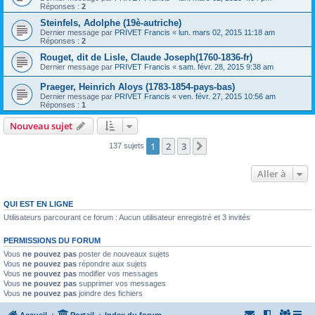
Réponses :
2
Steinfels, Adolphe (19è-autriche)
Dernier message par
PRIVET Francis
«
lun. mars 02, 2015 11:18 am
Réponses :
2
Rouget, dit de Lisle, Claude Joseph(1760-1836-fr)
Dernier message par
PRIVET Francis
«
sam. févr. 28, 2015 9:38 am
Praeger, Heinrich Aloys (1783-1854-pays-bas)
Dernier message par
PRIVET Francis
«
ven. févr. 27, 2015 10:56 am
Réponses :
1
Nouveau sujet
1
2
3
Suivante
137 sujets
Aller à
QUI EST EN LIGNE
Utilisateurs parcourant ce forum : Aucun utilisateur enregistré et 3 invités
PERMISSIONS DU FORUM
Vous
ne pouvez pas
poster de nouveaux sujets
Vous
ne pouvez pas
répondre aux sujets
Vous
ne pouvez pas
modifier vos messages
Vous
ne pouvez pas
supprimer vos messages
Vous
ne pouvez pas
joindre des fichiers
Accueil
Portail
Index du forum