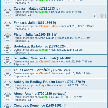
Réponses :
4
Carcassi, Matteo (1792-1853-itl)
Dernier message par
Marieh
«
lun. févr. 03, 2025 9:47 am
Réponses :
23
1
2
Fondard, Julie (1819-1864-fr)
Dernier message par
ClassicGuitare
«
sam. oct. 26, 2024 10:49 am
Réponses :
1
Piston, Julia (ca.1800-1842-fr)
Dernier message par
Jean-Claude L
«
mer. oct. 09, 2024 3:11 pm
Réponses :
1
Bortolazzi, Bartolomeo (1773-1820-itl)
Dernier message par
Marieh
«
mer. août 28, 2024 5:18 am
Réponses :
1
Scheidler, Christian Gottlieb (1747-1829)
Dernier message par
ClassicGuitare
«
jeu. août 22, 2024 7:37 am
Réponses :
2
Trille Labarre, Barthélémy (1758-1797)
Dernier message par
ClassicGuitare
«
jeu. août 15, 2024 12:46 pm
Réponses :
4
Aubéry du Boulley, Prudent Louis (1796-1870-fr)
Dernier message par
Edgar Blanc
«
sam. avr. 20, 2024 9:52 pm
Réponses :
7
Abreu, Antonio(1750-1820-portugal)
Dernier message par
Marieh
«
jeu. avr. 18, 2024 12:02 pm
Réponses :
13
Cimarosa, Domenico (1749-1801-itl)