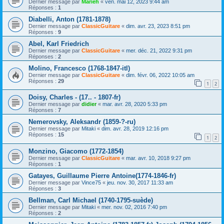
Dernier message par
Marieh
«
ven. mai 12, 2023 9:44 am
Réponses :
1
Diabelli, Anton (1781-1878)
Dernier message par
ClassicGuitare
«
dim. avr. 23, 2023 8:51 pm
Réponses :
9
Abel, Karl Friedrich
Dernier message par
ClassicGuitare
«
mer. déc. 21, 2022 9:31 pm
Réponses :
2
Molino, Francesco (1768-1847-itl)
Dernier message par
ClassicGuitare
«
dim. févr. 06, 2022 10:05 am
Réponses :
29
1
2
Doisy, Charles - (17.. - 1807-fr)
Dernier message par
didier
«
mar. avr. 28, 2020 5:33 pm
Réponses :
7
Nemerovsky, Aleksandr (1859-?-ru)
Dernier message par
Mitaki
«
dim. avr. 28, 2019 12:16 pm
Réponses :
15
1
2
Monzino, Giacomo (1772-1854)
Dernier message par
ClassicGuitare
«
mar. avr. 10, 2018 9:27 pm
Réponses :
1
Gatayes, Guillaume Pierre Antoine(1774-1846-fr)
Dernier message par
Vince75
«
jeu. nov. 30, 2017 11:33 am
Réponses :
3
Bellman, Carl Michael (1740-1795-suède)
Dernier message par
Mitaki
«
mer. nov. 02, 2016 7:40 pm
Réponses :
2