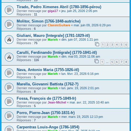
Tirado, Pedro Ximenes Abril (1780-1856-pérou)
Dernier message par
giga17
«
jeu. juin 25, 2026 2:05 pm
Réponses :
11
Molitor, Simon (1766-1848-autriche)
Dernier message par
ClassicGuitare
«
mar. juin 09, 2026 6:29 pm
Réponses :
6
Giuliani, Mauro [Integrale] (1781-1829-itl)
Dernier message par
Marieh
«
dim. juin 07, 2026 1:21 pm
Réponses :
75
1
2
3
4
5
6
Carulli, Ferdinando [Intégrale] (1770-1841-itl)
Dernier message par
Marieh
«
dim. mai 03, 2026 11:06 am
Réponses :
116
1
5
6
7
8
…
Nava, Antonio Maria (1755-1826-itl)
Dernier message par
Marieh
«
lun. févr. 23, 2026 6:16 pm
Réponses :
5
Marella, Giovanni Battista (1762-?)
Dernier message par
Marieh
«
lun. janv. 19, 2026 2:01 pm
Réponses :
8
Fossa, François de (1775-1849-fr)
Dernier message par
Jean-Michel
«
mar. avr. 22, 2025 10:40 am
Réponses :
5
Porro, Pierre-Jean (1750-1831-fr)
Dernier message par
Marieh
«
mer. mars 19, 2025 12:13 pm
Réponses :
7
Carpentras Louis-Ange (1786-1854)
Dernier message par
Marieh
«
mar. févr. 25, 2025 9:10 am