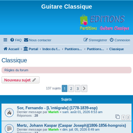
Guitare Classique
FAQ
Nous contacter
S’enregistrer
Connexion
Accueil
Portail
Index du forum
Partitions pour guitare en libre téléchargement
Partitions classées par compositeur
Classique
Classique
Règles du forum
Nouveau sujet
1
2
3
Suivante
137 sujets
Sujets
Sor, Fernando - [L'intégrale] (1778-1839-esp)
Dernier message par
Marieh
«
sam. août 01, 2026 8:53 am
Réponses :
28
1
2
Mertz, Johann Kaspar (Caspar Joseph)(1806-1856-hongrois)
Dernier message par
Marieh
«
dim. juil. 05, 2026 8:49 am
Réponses :
13