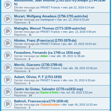
Meissonnier, Jean Antoine (1783-1857-fr)-Joseph (1794-1856-
fr)
Dernier message par
PRIVET Francis
«
mer. juin 22, 2016 6:14 am
Réponses :
10
Mozart, Wolfgang Amadeus (1756-1791-autriche)
Dernier message par
martingouin
«
mar. avr. 12, 2016 8:32 pm
Réponses :
6
Matiegka, Wenzel Thomas (1773-1830-autriche)
Dernier message par
PRIVET Francis
«
mer. janv. 13, 2016 4:59 pm
Réponses :
11
Hünten, Franz (Francisco) (1793-1878-de)
Dernier message par
PRIVET Francis
«
jeu. déc. 10, 2015 10:53 am
Réponses :
2
Ferandiere, Fernando (ca 1740-ca 1816-esp)
Dernier message par
didier
«
mar. déc. 08, 2015 11:36 pm
Réponses :
8
Merchi, Giacomo (1730-1789-itl)
Dernier message par
PRIVET Francis
«
mar. déc. 08, 2015 10:36 pm
Réponses :
5
Aubert, Olivier, P, F (1763-1830)
Dernier message par
PRIVET Francis
«
dim. nov. 15, 2015 4:26 pm
Réponses :
4
Castro de Gistau, Salvador (1770-ca1832-esp)
Dernier message par
Daniel d'Arles
«
lun. oct. 05, 2015 2:52 pm
Réponses :
14
Bathioli, Francesco(ca1770-1830-itl)
Dernier message par
ClassicGuitare
«
dim. sept. 06, 2015 10:33 am
Réponses :
3