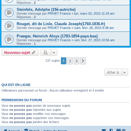
Réponses :
2
Steinfels, Adolphe (19è-autriche)
Dernier message par
PRIVET Francis
«
lun. mars 02, 2015 11:18 am
Réponses :
2
Rouget, dit de Lisle, Claude Joseph(1760-1836-fr)
Dernier message par
PRIVET Francis
«
sam. févr. 28, 2015 9:38 am
Praeger, Heinrich Aloys (1783-1854-pays-bas)
Dernier message par
PRIVET Francis
«
ven. févr. 27, 2015 10:56 am
Réponses :
1
Nouveau sujet
1
2
3
Suivante
137 sujets
Aller à
QUI EST EN LIGNE
Utilisateurs parcourant ce forum : Aucun utilisateur enregistré et 3 invités
PERMISSIONS DU FORUM
Vous
ne pouvez pas
poster de nouveaux sujets
Vous
ne pouvez pas
répondre aux sujets
Vous
ne pouvez pas
modifier vos messages
Vous
ne pouvez pas
supprimer vos messages
Vous
ne pouvez pas
joindre des fichiers
Accueil
Portail
Index du forum