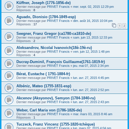
Küffner, Joseph (1776-1856-de)
Dernier message par
PRIVET Francis
«
mer. sept. 02, 2015 12:29 pm
Réponses :
8
Aguado, Dionisio (1784-1849-esp)
Dernier message par
PRIVET Francis
«
dim. août 16, 2015 10:04 pm
Réponses :
17
1
2
Seegner, Franz Gregor (ca1780-ca1810-de)
Dernier message par
PRIVET Francis
«
sam. juin 13, 2015 12:33 pm
Réponses :
2
Aleksandrov, Nicolaï Ivanovich(18è-19è-ru)
Dernier message par
PRIVET Francis
«
ven. juin 12, 2015 1:48 pm
Réponses :
4
Ducray-Duminil, François Guillaume(1761-1819-fr)
Dernier message par
PRIVET Francis
«
jeu. mai 07, 2015 2:34 pm
Bérat, Eustache ( 1791-1884-fr)
Dernier message par
PRIVET Francis
«
lun. avr. 27, 2015 4:45 pm
Albéniz, Mateo (1755-1831-esp)
Dernier message par
PRIVET Francis
«
lun. avr. 27, 2015 2:52 pm
Akcenov (Aksyonov), Semyon (1784-1840-ru)
Dernier message par
PRIVET Francis
«
lun. avr. 27, 2015 2:43 pm
Weber, Carl Maria von (1786-1826-de)
Dernier message par
PRIVET Francis
«
mar. mars 03, 2015 8:46 am
Réponses :
1
Tuczeck, Franz Vincenz (1755-1820-tchèque)
Dernier message par
PRIVET Francis
«
lun. mars 02, 2015 4:04 pm