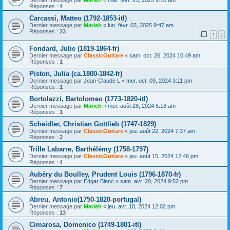
Réponses :
4
Carcassi, Matteo (1792-1853-itl)
Dernier message par
Marieh
«
lun. févr. 03, 2025 9:47 am
Réponses :
23
1
2
Fondard, Julie (1819-1864-fr)
Dernier message par
ClassicGuitare
«
sam. oct. 26, 2024 10:49 am
Réponses :
1
Piston, Julia (ca.1800-1842-fr)
Dernier message par
Jean-Claude L
«
mer. oct. 09, 2024 3:11 pm
Réponses :
1
Bortolazzi, Bartolomeo (1773-1820-itl)
Dernier message par
Marieh
«
mer. août 28, 2024 5:18 am
Réponses :
1
Scheidler, Christian Gottlieb (1747-1829)
Dernier message par
ClassicGuitare
«
jeu. août 22, 2024 7:37 am
Réponses :
2
Trille Labarre, Barthélémy (1758-1797)
Dernier message par
ClassicGuitare
«
jeu. août 15, 2024 12:46 pm
Réponses :
4
Aubéry du Boulley, Prudent Louis (1796-1870-fr)
Dernier message par
Edgar Blanc
«
sam. avr. 20, 2024 9:52 pm
Réponses :
7
Abreu, Antonio(1750-1820-portugal)
Dernier message par
Marieh
«
jeu. avr. 18, 2024 12:02 pm
Réponses :
13
Cimarosa, Domenico (1749-1801-itl)