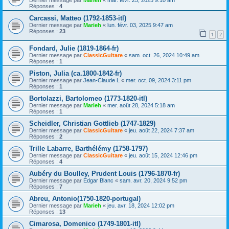
Réponses :
4
Carcassi, Matteo (1792-1853-itl)
Dernier message par
Marieh
«
lun. févr. 03, 2025 9:47 am
Réponses :
23
1
2
Fondard, Julie (1819-1864-fr)
Dernier message par
ClassicGuitare
«
sam. oct. 26, 2024 10:49 am
Réponses :
1
Piston, Julia (ca.1800-1842-fr)
Dernier message par
Jean-Claude L
«
mer. oct. 09, 2024 3:11 pm
Réponses :
1
Bortolazzi, Bartolomeo (1773-1820-itl)
Dernier message par
Marieh
«
mer. août 28, 2024 5:18 am
Réponses :
1
Scheidler, Christian Gottlieb (1747-1829)
Dernier message par
ClassicGuitare
«
jeu. août 22, 2024 7:37 am
Réponses :
2
Trille Labarre, Barthélémy (1758-1797)
Dernier message par
ClassicGuitare
«
jeu. août 15, 2024 12:46 pm
Réponses :
4
Aubéry du Boulley, Prudent Louis (1796-1870-fr)
Dernier message par
Edgar Blanc
«
sam. avr. 20, 2024 9:52 pm
Réponses :
7
Abreu, Antonio(1750-1820-portugal)
Dernier message par
Marieh
«
jeu. avr. 18, 2024 12:02 pm
Réponses :
13
Cimarosa, Domenico (1749-1801-itl)