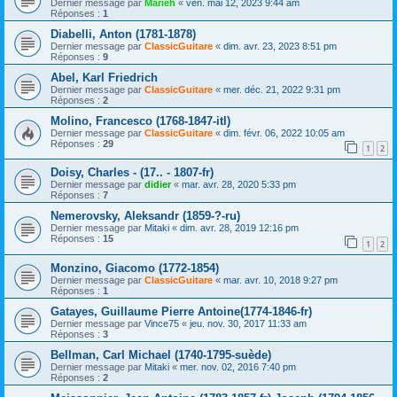
Dernier message par
Marieh
«
ven. mai 12, 2023 9:44 am
Réponses :
1
Diabelli, Anton (1781-1878)
Dernier message par
ClassicGuitare
«
dim. avr. 23, 2023 8:51 pm
Réponses :
9
Abel, Karl Friedrich
Dernier message par
ClassicGuitare
«
mer. déc. 21, 2022 9:31 pm
Réponses :
2
Molino, Francesco (1768-1847-itl)
Dernier message par
ClassicGuitare
«
dim. févr. 06, 2022 10:05 am
Réponses :
29
1
2
Doisy, Charles - (17.. - 1807-fr)
Dernier message par
didier
«
mar. avr. 28, 2020 5:33 pm
Réponses :
7
Nemerovsky, Aleksandr (1859-?-ru)
Dernier message par
Mitaki
«
dim. avr. 28, 2019 12:16 pm
Réponses :
15
1
2
Monzino, Giacomo (1772-1854)
Dernier message par
ClassicGuitare
«
mar. avr. 10, 2018 9:27 pm
Réponses :
1
Gatayes, Guillaume Pierre Antoine(1774-1846-fr)
Dernier message par
Vince75
«
jeu. nov. 30, 2017 11:33 am
Réponses :
3
Bellman, Carl Michael (1740-1795-suède)
Dernier message par
Mitaki
«
mer. nov. 02, 2016 7:40 pm
Réponses :
2