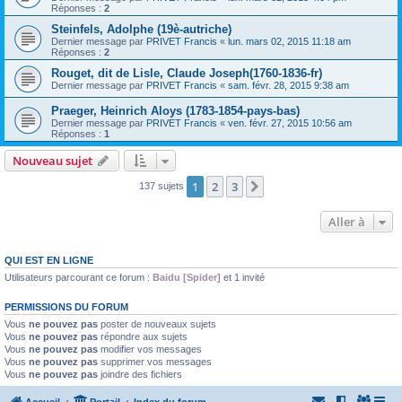
Réponses :
2
Steinfels, Adolphe (19è-autriche)
Dernier message par
PRIVET Francis
«
lun. mars 02, 2015 11:18 am
Réponses :
2
Rouget, dit de Lisle, Claude Joseph(1760-1836-fr)
Dernier message par
PRIVET Francis
«
sam. févr. 28, 2015 9:38 am
Praeger, Heinrich Aloys (1783-1854-pays-bas)
Dernier message par
PRIVET Francis
«
ven. févr. 27, 2015 10:56 am
Réponses :
1
Nouveau sujet
1
2
3
Suivante
137 sujets
Aller à
QUI EST EN LIGNE
Utilisateurs parcourant ce forum :
Baidu [Spider]
et 1 invité
PERMISSIONS DU FORUM
Vous
ne pouvez pas
poster de nouveaux sujets
Vous
ne pouvez pas
répondre aux sujets
Vous
ne pouvez pas
modifier vos messages
Vous
ne pouvez pas
supprimer vos messages
Vous
ne pouvez pas
joindre des fichiers
Accueil
Portail
Index du forum