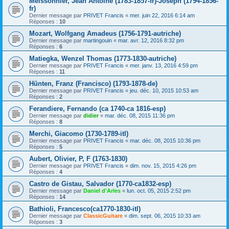
Meissonnier, Jean Antoine (1783-1857-fr)-Joseph (1794-1856-
fr)
Dernier message par
PRIVET Francis
«
mer. juin 22, 2016 6:14 am
Réponses :
10
Mozart, Wolfgang Amadeus (1756-1791-autriche)
Dernier message par
martingouin
«
mar. avr. 12, 2016 8:32 pm
Réponses :
6
Matiegka, Wenzel Thomas (1773-1830-autriche)
Dernier message par
PRIVET Francis
«
mer. janv. 13, 2016 4:59 pm
Réponses :
11
Hünten, Franz (Francisco) (1793-1878-de)
Dernier message par
PRIVET Francis
«
jeu. déc. 10, 2015 10:53 am
Réponses :
2
Ferandiere, Fernando (ca 1740-ca 1816-esp)
Dernier message par
didier
«
mar. déc. 08, 2015 11:36 pm
Réponses :
8
Merchi, Giacomo (1730-1789-itl)
Dernier message par
PRIVET Francis
«
mar. déc. 08, 2015 10:36 pm
Réponses :
5
Aubert, Olivier, P, F (1763-1830)
Dernier message par
PRIVET Francis
«
dim. nov. 15, 2015 4:26 pm
Réponses :
4
Castro de Gistau, Salvador (1770-ca1832-esp)
Dernier message par
Daniel d'Arles
«
lun. oct. 05, 2015 2:52 pm
Réponses :
14
Bathioli, Francesco(ca1770-1830-itl)
Dernier message par
ClassicGuitare
«
dim. sept. 06, 2015 10:33 am
Réponses :
3