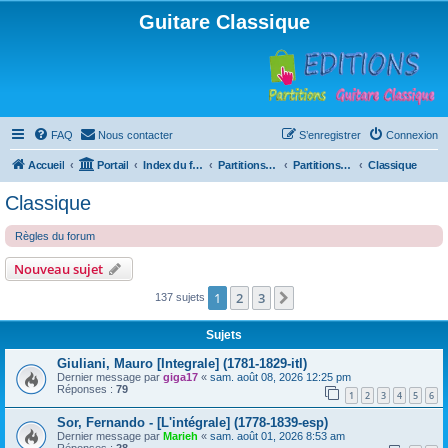
Guitare Classique
FAQ
Nous contacter
S’enregistrer
Connexion
Accueil
Portail
Index du forum
Partitions pour guitare en libre téléchargement
Partitions classées par compositeur
Classique
Classique
Règles du forum
Nouveau sujet
1
2
3
Suivante
137 sujets
Sujets
Giuliani, Mauro [Integrale] (1781-1829-itl)
Dernier message par
giga17
«
sam. août 08, 2026 12:25 pm
Réponses :
79
1
2
3
4
5
6
Sor, Fernando - [L'intégrale] (1778-1839-esp)
Dernier message par
Marieh
«
sam. août 01, 2026 8:53 am
Réponses :
28