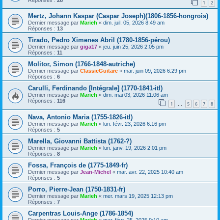
1
2
Mertz, Johann Kaspar (Caspar Joseph)(1806-1856-hongrois)
Dernier message par
Marieh
«
dim. juil. 05, 2026 8:49 am
Réponses :
13
Tirado, Pedro Ximenes Abril (1780-1856-pérou)
Dernier message par
giga17
«
jeu. juin 25, 2026 2:05 pm
Réponses :
11
Molitor, Simon (1766-1848-autriche)
Dernier message par
ClassicGuitare
«
mar. juin 09, 2026 6:29 pm
Réponses :
6
Carulli, Ferdinando [Intégrale] (1770-1841-itl)
Dernier message par
Marieh
«
dim. mai 03, 2026 11:06 am
Réponses :
116
1
5
6
7
8
…
Nava, Antonio Maria (1755-1826-itl)
Dernier message par
Marieh
«
lun. févr. 23, 2026 6:16 pm
Réponses :
5
Marella, Giovanni Battista (1762-?)
Dernier message par
Marieh
«
lun. janv. 19, 2026 2:01 pm
Réponses :
8
Fossa, François de (1775-1849-fr)
Dernier message par
Jean-Michel
«
mar. avr. 22, 2025 10:40 am
Réponses :
5
Porro, Pierre-Jean (1750-1831-fr)
Dernier message par
Marieh
«
mer. mars 19, 2025 12:13 pm
Réponses :
7
Carpentras Louis-Ange (1786-1854)
Dernier message par
Marieh
«
mar. févr. 25, 2025 9:10 am