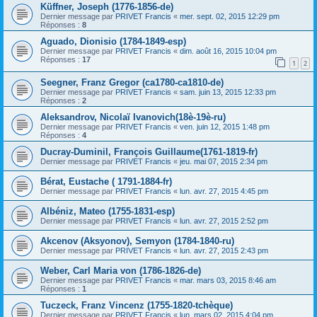
Küffner, Joseph (1776-1856-de)
Dernier message par
PRIVET Francis
«
mer. sept. 02, 2015 12:29 pm
Réponses :
8
Aguado, Dionisio (1784-1849-esp)
Dernier message par
PRIVET Francis
«
dim. août 16, 2015 10:04 pm
Réponses :
17
1
2
Seegner, Franz Gregor (ca1780-ca1810-de)
Dernier message par
PRIVET Francis
«
sam. juin 13, 2015 12:33 pm
Réponses :
2
Aleksandrov, Nicolaï Ivanovich(18è-19è-ru)
Dernier message par
PRIVET Francis
«
ven. juin 12, 2015 1:48 pm
Réponses :
4
Ducray-Duminil, François Guillaume(1761-1819-fr)
Dernier message par
PRIVET Francis
«
jeu. mai 07, 2015 2:34 pm
Bérat, Eustache ( 1791-1884-fr)
Dernier message par
PRIVET Francis
«
lun. avr. 27, 2015 4:45 pm
Albéniz, Mateo (1755-1831-esp)
Dernier message par
PRIVET Francis
«
lun. avr. 27, 2015 2:52 pm
Akcenov (Aksyonov), Semyon (1784-1840-ru)
Dernier message par
PRIVET Francis
«
lun. avr. 27, 2015 2:43 pm
Weber, Carl Maria von (1786-1826-de)
Dernier message par
PRIVET Francis
«
mar. mars 03, 2015 8:46 am
Réponses :
1
Tuczeck, Franz Vincenz (1755-1820-tchèque)
Dernier message par
PRIVET Francis
«
lun. mars 02, 2015 4:04 pm