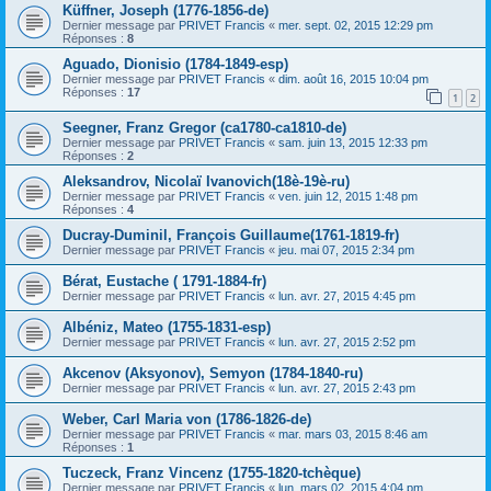
Küffner, Joseph (1776-1856-de)
Dernier message par
PRIVET Francis
«
mer. sept. 02, 2015 12:29 pm
Réponses :
8
Aguado, Dionisio (1784-1849-esp)
Dernier message par
PRIVET Francis
«
dim. août 16, 2015 10:04 pm
Réponses :
17
1
2
Seegner, Franz Gregor (ca1780-ca1810-de)
Dernier message par
PRIVET Francis
«
sam. juin 13, 2015 12:33 pm
Réponses :
2
Aleksandrov, Nicolaï Ivanovich(18è-19è-ru)
Dernier message par
PRIVET Francis
«
ven. juin 12, 2015 1:48 pm
Réponses :
4
Ducray-Duminil, François Guillaume(1761-1819-fr)
Dernier message par
PRIVET Francis
«
jeu. mai 07, 2015 2:34 pm
Bérat, Eustache ( 1791-1884-fr)
Dernier message par
PRIVET Francis
«
lun. avr. 27, 2015 4:45 pm
Albéniz, Mateo (1755-1831-esp)
Dernier message par
PRIVET Francis
«
lun. avr. 27, 2015 2:52 pm
Akcenov (Aksyonov), Semyon (1784-1840-ru)
Dernier message par
PRIVET Francis
«
lun. avr. 27, 2015 2:43 pm
Weber, Carl Maria von (1786-1826-de)
Dernier message par
PRIVET Francis
«
mar. mars 03, 2015 8:46 am
Réponses :
1
Tuczeck, Franz Vincenz (1755-1820-tchèque)
Dernier message par
PRIVET Francis
«
lun. mars 02, 2015 4:04 pm