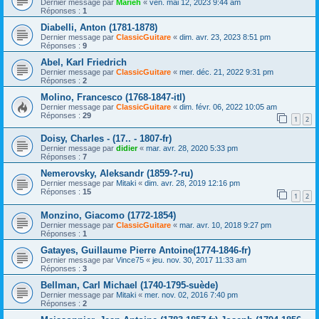
Dernier message par
Marieh
«
ven. mai 12, 2023 9:44 am
Réponses :
1
Diabelli, Anton (1781-1878)
Dernier message par
ClassicGuitare
«
dim. avr. 23, 2023 8:51 pm
Réponses :
9
Abel, Karl Friedrich
Dernier message par
ClassicGuitare
«
mer. déc. 21, 2022 9:31 pm
Réponses :
2
Molino, Francesco (1768-1847-itl)
Dernier message par
ClassicGuitare
«
dim. févr. 06, 2022 10:05 am
Réponses :
29
1
2
Doisy, Charles - (17.. - 1807-fr)
Dernier message par
didier
«
mar. avr. 28, 2020 5:33 pm
Réponses :
7
Nemerovsky, Aleksandr (1859-?-ru)
Dernier message par
Mitaki
«
dim. avr. 28, 2019 12:16 pm
Réponses :
15
1
2
Monzino, Giacomo (1772-1854)
Dernier message par
ClassicGuitare
«
mar. avr. 10, 2018 9:27 pm
Réponses :
1
Gatayes, Guillaume Pierre Antoine(1774-1846-fr)
Dernier message par
Vince75
«
jeu. nov. 30, 2017 11:33 am
Réponses :
3
Bellman, Carl Michael (1740-1795-suède)
Dernier message par
Mitaki
«
mer. nov. 02, 2016 7:40 pm
Réponses :
2