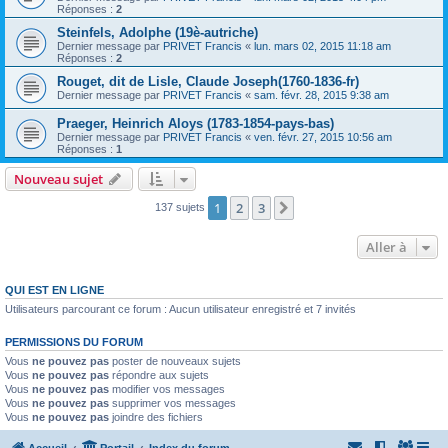
Réponses :
2
Steinfels, Adolphe (19è-autriche)
Dernier message par
PRIVET Francis
«
lun. mars 02, 2015 11:18 am
Réponses :
2
Rouget, dit de Lisle, Claude Joseph(1760-1836-fr)
Dernier message par
PRIVET Francis
«
sam. févr. 28, 2015 9:38 am
Praeger, Heinrich Aloys (1783-1854-pays-bas)
Dernier message par
PRIVET Francis
«
ven. févr. 27, 2015 10:56 am
Réponses :
1
Nouveau sujet
1
2
3
Suivante
137 sujets
Aller à
QUI EST EN LIGNE
Utilisateurs parcourant ce forum : Aucun utilisateur enregistré et 7 invités
PERMISSIONS DU FORUM
Vous
ne pouvez pas
poster de nouveaux sujets
Vous
ne pouvez pas
répondre aux sujets
Vous
ne pouvez pas
modifier vos messages
Vous
ne pouvez pas
supprimer vos messages
Vous
ne pouvez pas
joindre des fichiers
Accueil
Portail
Index du forum