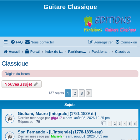
Guitare Classique
FAQ
Nous contacter
S’enregistrer
Connexion
Accueil
Portail
Index du forum
Partitions pour guitare en libre téléchargement
Partitions classées par compositeur
Classique
Classique
Règles du forum
Nouveau sujet
1
2
3
Suivante
137 sujets
Sujets
Giuliani, Mauro [Integrale] (1781-1829-itl)
Dernier message par
giga17
«
sam. août 08, 2026 12:25 pm
Réponses :
79
1
2
3
4
5
6
Sor, Fernando - [L'intégrale] (1778-1839-esp)
Dernier message par
Marieh
«
sam. août 01, 2026 8:53 am
Réponses :
28