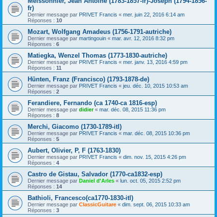
Meissonnier, Jean Antoine (1783-1857-fr)-Joseph (1794-1856-
fr)
Dernier message par
PRIVET Francis
«
mer. juin 22, 2016 6:14 am
Réponses :
10
Mozart, Wolfgang Amadeus (1756-1791-autriche)
Dernier message par
martingouin
«
mar. avr. 12, 2016 8:32 pm
Réponses :
6
Matiegka, Wenzel Thomas (1773-1830-autriche)
Dernier message par
PRIVET Francis
«
mer. janv. 13, 2016 4:59 pm
Réponses :
11
Hünten, Franz (Francisco) (1793-1878-de)
Dernier message par
PRIVET Francis
«
jeu. déc. 10, 2015 10:53 am
Réponses :
2
Ferandiere, Fernando (ca 1740-ca 1816-esp)
Dernier message par
didier
«
mar. déc. 08, 2015 11:36 pm
Réponses :
8
Merchi, Giacomo (1730-1789-itl)
Dernier message par
PRIVET Francis
«
mar. déc. 08, 2015 10:36 pm
Réponses :
5
Aubert, Olivier, P, F (1763-1830)
Dernier message par
PRIVET Francis
«
dim. nov. 15, 2015 4:26 pm
Réponses :
4
Castro de Gistau, Salvador (1770-ca1832-esp)
Dernier message par
Daniel d'Arles
«
lun. oct. 05, 2015 2:52 pm
Réponses :
14
Bathioli, Francesco(ca1770-1830-itl)
Dernier message par
ClassicGuitare
«
dim. sept. 06, 2015 10:33 am
Réponses :
3