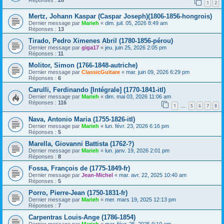
1
2
Mertz, Johann Kaspar (Caspar Joseph)(1806-1856-hongrois)
Dernier message par
Marieh
«
dim. juil. 05, 2026 8:49 am
Réponses :
13
Tirado, Pedro Ximenes Abril (1780-1856-pérou)
Dernier message par
giga17
«
jeu. juin 25, 2026 2:05 pm
Réponses :
11
Molitor, Simon (1766-1848-autriche)
Dernier message par
ClassicGuitare
«
mar. juin 09, 2026 6:29 pm
Réponses :
6
Carulli, Ferdinando [Intégrale] (1770-1841-itl)
Dernier message par
Marieh
«
dim. mai 03, 2026 11:06 am
Réponses :
116
1
5
6
7
8
…
Nava, Antonio Maria (1755-1826-itl)
Dernier message par
Marieh
«
lun. févr. 23, 2026 6:16 pm
Réponses :
5
Marella, Giovanni Battista (1762-?)
Dernier message par
Marieh
«
lun. janv. 19, 2026 2:01 pm
Réponses :
8
Fossa, François de (1775-1849-fr)
Dernier message par
Jean-Michel
«
mar. avr. 22, 2025 10:40 am
Réponses :
5
Porro, Pierre-Jean (1750-1831-fr)
Dernier message par
Marieh
«
mer. mars 19, 2025 12:13 pm
Réponses :
7
Carpentras Louis-Ange (1786-1854)
Dernier message par
Marieh
«
mar. févr. 25, 2025 9:10 am