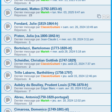
Réponses :
4
Carcassi, Matteo (1792-1853-itl)
Dernier message par
Marieh
«
lun. févr. 03, 2025 9:47 am
Réponses :
23
1
2
Fondard, Julie (1819-1864-fr)
Dernier message par
ClassicGuitare
«
sam. oct. 26, 2024 10:49 am
Réponses :
1
Piston, Julia (ca.1800-1842-fr)
Dernier message par
Jean-Claude L
«
mer. oct. 09, 2024 3:11 pm
Réponses :
1
Bortolazzi, Bartolomeo (1773-1820-itl)
Dernier message par
Marieh
«
mer. août 28, 2024 5:18 am
Réponses :
1
Scheidler, Christian Gottlieb (1747-1829)
Dernier message par
ClassicGuitare
«
jeu. août 22, 2024 7:37 am
Réponses :
2
Trille Labarre, Barthélémy (1758-1797)
Dernier message par
ClassicGuitare
«
jeu. août 15, 2024 12:46 pm
Réponses :
4
Aubéry du Boulley, Prudent Louis (1796-1870-fr)
Dernier message par
Edgar Blanc
«
sam. avr. 20, 2024 9:52 pm
Réponses :
7
Abreu, Antonio(1750-1820-portugal)
Dernier message par
Marieh
«
jeu. avr. 18, 2024 12:02 pm
Réponses :
13
Cimarosa, Domenico (1749-1801-itl)